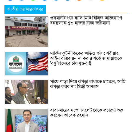
জাতীয় এর আরও খবর
ওসমানীনগরে বাসি মিষ্টি বিক্রির অভিযোগে
বনফুলকে ৫০ হাজার টাকা জরিমানা
মার্কিন কূটনীতিকের অডিও ফাঁস: শরীয়াহ
আইন বাস্তবায়ন না করার শর্তে জামায়াতকে
‘বন্ধু’হিসেবে চায় যুক্তরাষ্ট্র
পায়ে পাড়া দিয়ে ঝগড়া বাধাতে চাচ্ছেন, আমি
ঝগড়া করব না: মির্জা আব্বাস
বাবা-মায়ের মতো সিলেট থেকে প্রচারণা শুরু
করবেন তারেক রহমান