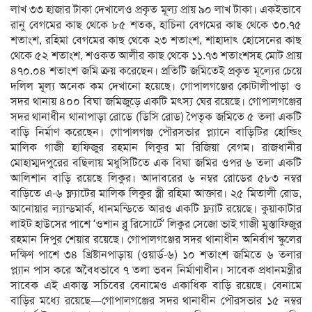
লাখ ৩৩ হাজার টাকা দেখালেও প্রকৃত মূল্য প্রায় ৯০ লাখ টাকা। একইভাবে
রানু বেগমের কাছ থেকে ৮৫ শতক, হাচিনা বেগমের কাছ থেকে ৩০.৭৫
শতাংশ, রহিমা বেগমের কাছ থেকে ২৩ শতাংশ, শাহাদাৎ হোসেনের কাছ
থেকে ৫২ শতাংশ, শওকত আলীর কাছ থেকে ১১.৭৩ শতাংশসহ মোট প্রায়
৪৭০.০৪ শতাংশ জমি ক্রয় করেছেন। প্রতিটি জমিতেই প্রকৃত মূল্যের চেয়ে
দলিল মূল্য অনেক কম দেখানো হয়েছে। গোপালগঞ্জের কোটালীপাড়া ও
সদর থানায় ৪০০ বিঘা জমিজুড়ে একটি মৎস্য ঘের রয়েছে। গোপালগঞ্জের
সদর থানাধীন থানাপাড়া রোডে (ডিসি রোড) পৈতৃক জমিতে ৫ তলা একটি
বাড়ি নির্মাণ করেছেন। গোপালগঞ্জ পৌরসভার প্ল্যানে বাড়িটির হোল্ডিং
মালিক গাজী হাফিজুর রহমান লিকুর মা রিজিয়া বেগম। রাজধানীর
মোহাম্মদপুরের বছিলায় মধুসিটিতে এক বিঘা জমির ওপর ৬ তলা একটি
আলিশান বাড়ি রয়েছে লিকুর। আদাবরের ৬ নম্বর রোডের ৫৮৩ নম্বর
বাড়িতে এ-৬ ফ্ল্যাটের মালিক লিকুর স্ত্রী রহিমা আক্তার। ২৫ মিতালী রোড,
আনোয়ার ল্যান্ডমার্ক, ধানমন্ডিতে আরও একটি ফ্ল্যাট রয়েছে। কুয়াকাটার
লাইট হাউসের পাশে ‘ওশান ব্লু রিসোর্টে’ লিকুর সেজো ভাই গাজী মুস্তাফিজুর
রহমান দিপুর শেয়ার রয়েছে। গোপালগঞ্জের সদর থানাধীন অনির্বাণ স্কুলের
দক্ষিণ পাশে ৩৪ খ্রিষ্টানপাড়ায় (ওয়ার্ড-৬) ১০ শতাংশ জমিতে ৬ তলার
প্ল্যান পাস করে অবৈধভাবে ৭ তলা ভবন নির্মাণাধীন। সাবেক প্রধানমন্ত্রীর
সাবেক এই একান্ত সচিবের বেনামেও একাধিক বাড়ি রয়েছে। বেনামে
বাড়ির মধ্যে রয়েছে—গোপালগঞ্জের সদর থানাধীন পৌরসভার ১৫ নম্বর