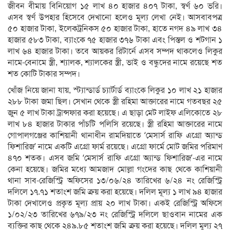
জীবন বীমায় বিনিয়োগ ১৫ লাখ ৪০ হাজার ৪০৭ টাকা, স্বর্ণ ৬০ ভরি।
এসব স্বর্ণ উপহার হিসেবে দেখানো হলেও মূল্য লেখা নেই। আসবাবপত্র
৫০ হাজার টাকা, ইলেকট্রনিকস ৫০ হাজার টাকা, হাতে নগদ ৪৯ লাখ ৩৪
হাজার ৫৮৩ টাকা, ব্যাংকে ৭৫ হাজার ৩৭৬ টাকা এবং পিস্তল ও শটগান ১
লাখ ৬৪ হাজার টাকা। তবে আয়কর রিটার্নে এসব সম্পদ থাকলেও লিকুর
নামে-বেনামে স্ত্রী, শ্যালক, শ্যালকের স্ত্রী, ভাই ও বন্ধুদের নামে রয়েছে শত
শত কোটি টাকার সম্পদ।
খোঁজ নিয়ে জানা যায়, স্ট্যান্ডার্ড চ্যার্টার্ড ব্যাংকে লিকুর ১০ লাখ ২১ হাজার
২৮৮ টাকা জমা ছিল। সেখান থেকে স্ত্রী রহিমা আক্তারের নামে গতবছর ২৫
জুন ৫ লাখ টাকা ট্রান্সফার করা হয়েছে। এ ছাড়া মেট লাইফ এলিকোতে ২৮
লাখ ৮৪ হাজার টাকার পাঁচটি পলিসি রয়েছে। স্ত্রী রহিমা আক্তারের নামে
গোপালগঞ্জের কাশিয়ানী থানাধীন রামদিয়াতে ‘মেসার্স রাফি এগ্রো অ্যান্ড
ফিশারিজ’ নামে একটি এগ্রো ফার্ম রয়েছে। এগ্রো ফার্মে মোট জমির পরিমাণ
৪৭০ শতক। এসব জমি ‘মেসার্স রাফি এগ্রো অ্যান্ড ফিশারিজ’-এর নামে
কেনা হয়েছে। জমির মধ্যে আমজাদ মোল্লা গংদের কাছ থেকে কাশিয়ানী
থানা সাব-রেজিস্ট্রি অফিসের ১৩/০৬/২৪ তারিখের ৬/২৪ নং রেজিস্ট্রি
দলিলে ১৭.৭১ শতাংশ জমি ক্রয় করা হয়েছে। দলিল মূল্য ১ লাখ ৯৪ হাজার
টাকা দেখালেও প্রকৃত মূল্য প্রায় ২০ লাখ টাকা। একই রেজিস্ট্রি অফিসে
১/০২/২৩ তারিখের ৬৭৯/২৩ নং রেজিস্ট্রি দলিলে ছাওবান নামের এক
ব্যক্তির কাছ থেকে ২৪৯.৮৫ শতাংশ জমি ক্রয় করা হয়েছে। দলিল মূল্য ২৭