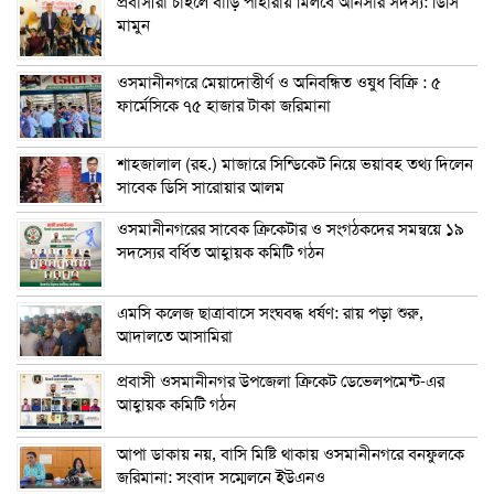
প্রবাসীরা চাইলে বাড়ি পাহারায় মিলবে আনসার সদস্য: ডিসি
মামুন
ওসমানীনগরে মেয়াদোত্তীর্ণ ও অনিবন্ধিত ওষুধ বিক্রি : ৫
ফার্মেসিকে ৭৫ হাজার টাকা জরিমানা
শাহজালাল (রহ.) মাজারে সিন্ডিকেট নিয়ে ভয়াবহ তথ্য দিলেন
সাবেক ডিসি সারোয়ার আলম
ওসমানীনগরের সাবেক ক্রিকেটার ও সংগঠকদের সমন্বয়ে ১৯
সদস্যের বর্ধিত আহ্বায়ক কমিটি গঠন
এম‌সি কলেজ ছাত্রাবাসে সংঘবদ্ধ ধর্ষণ: রায় পড়া শুরু,
আদালতে আসামিরা
প্রবাসী ওসমানীনগর উপজেলা ক্রিকেট ডেভেলপমেন্ট-এর
আহ্বায়ক কমিটি গঠন
আপা ডাকায় নয়, বাসি মিষ্টি থাকায় ওসমানীনগরে বনফুলকে
জরিমানা: সংবাদ সম্মেলনে ইউএনও