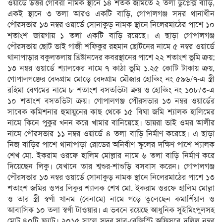
ওয়ার্ডে উত্তর গোবরা নামক স্থানে ১৪ শতক জমিতে ২ তলা ডুপ্লেক্স বাড়ি,
একই স্থানে ৩ তলা আরও একটি বাড়ি, গোপালগঞ্জ সদর থানাধীন
পৌরসভার ১৩ নম্বর ওয়ার্ডে সোনাকুড় নামক স্থানে নিলেরমাঠের পাশে ১০
শতাংশ জায়গায় ১ তলা একটি বাড়ি রয়েছে। এ ছাড়া গোপালগঞ্জ
পৌরসভায় ছোট ভাই গাজী শফিকুর রহমান ছোটনের নামে ৫ নম্বর ওয়ার্ডে
থানাপাড়ার বকুলতলায় খ্রিষ্টানদের কবরস্থানের পাশে ২২ শতাংশ ভূমি ক্রয়;
১৩ নম্বর ওয়ার্ডে শ্যালকের নামে ৭ কাঠা ভূমি ১.২৫ কোটি টাকায় ক্রয়,
গোপালগঞ্জের বেদগ্রাম মোড়ে বেদগ্রাম মৌজার হোল্ডিং নং ৫৯৬/৭-এ স্ত্রী
রহিমা বেগমের নামে ৮ শতাংশ বসতভিটা ক্রয় ও হোল্ডিং নং ১০৮/৩-এ
১০ শতাংশ বসতভিটা ক্রয়। গোপালগঞ্জ পৌরসভার ১৩ নম্বর ওয়ার্ডের
সাবেক কমিশনার হুমায়ুনের কাছ থেকে ১৫ বিঘা জমি শ্যালক হালিমের
নামে কিনে পুকুর খনন করে খামার বানিয়েছে। ভায়রা ভাই ওমর আলীর
নামে পৌরসভার ১১ নম্বর ওয়ার্ডে ৪ তলা বাড়ি নির্মাণ করেছে। এ ছাড়া
নিজ বাড়ির পাশে থানাপাড়া রোডের অনির্বাণ স্কুলের দক্ষিণ পাশে শ্যালক
শেখ মো. ইকরাম ওরফে হালিম মোল্লার নামে ৬ তলা বাড়ি নির্মাণ করে
দিয়েছেন লিকু। যেখানে তার শ্বশুর-শাশুড়ি বসবাস করেন। গোপালগঞ্জ
পৌরসভার ১৩ নম্বর ওয়ার্ডে সোনাকুড় নামক স্থানে নিলেরমাঠের পাশে ১৩
শতাংশ জমির ওপর লিকুর শ্যালক শেখ মো. ইকরাম ওরফে হালিম মোল্লা
ও তার স্ত্রী স্বর্ণা খানম (বেনামে) নামে গড়ে তুলেছেন কমার্শিয়াল ও
আবাসিক ১০ তলা স্বর্ণা টাওয়ার। এ ভবনে রয়েছে আধুনিক সুইমিংপুলসহ
মোট ৪০টি ফ্ল্যাট। ২০১৫ সালে সদর সাব-রেজিস্ট্রি অফিসরে দলিল নম্বর