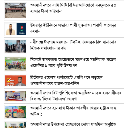
ওসমানীনগরে বাসি মিষ্টি বিক্রির অভিযোগে বনফুলকে ৫০
হাজার টাকা জরিমানা
উমরপুর ইউনিয়নে সম্ভাব্য প্রার্থী যুক্তরাজ্য প্রবাসী খালেদুর
রহমান
নবীগঞ্জে ঈদগাহ ময়দানে টিকটক, ফেসবুক রিল বানানোর
হিড়িক সমালোচনার ঝড়
সিলেটে জমকালো আয়োজনে ‘র‍্যানওয়ে ম্যানিয়াক’ মডেল
এজেন্সির ৯ বছর পূর্তি উদযাপন
ব্রিটেনের ওয়েলস পার্লামেন্টে এমপি পদে লড়ছেন
ওসমানীনগরের হারুন-অর-রশিদ
ওসমানীনগরে বিট পুলিশিং সভা অনুষ্ঠিত: মাদক ব্যবসায়ীদের
বিরুদ্ধে ‘জিরো টলারেন্স’ ঘোষণা
ওসমানীনগরে ২৮ লাখ টাকার ভারতীয় জিরাসহ ট্রাক জব্দ,
আটক ১
ওসমানীনগর উপজেলা প্রেসক্লাবে দোয়া মাহফিল অনুষ্ঠিত