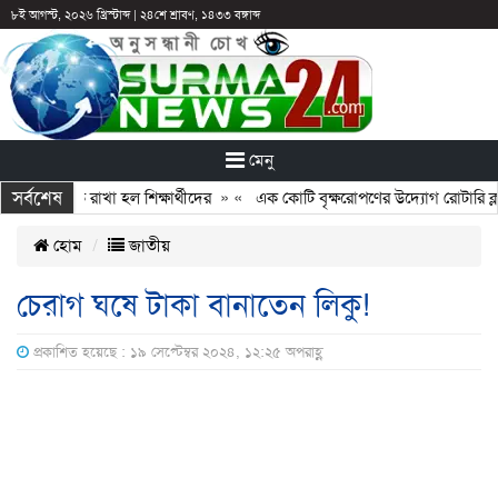
৮ই আগস্ট, ২০২৬ খ্রিস্টাব্দ
|
২৪শে শ্রাবণ, ১৪৩৩ বঙ্গাব্দ
মেনু
সর্বশেষ
 পরও আটকে রাখা হল শিক্ষার্থীদের
» «
এক কোটি বৃক্ষরোপণের উদ্যোগ রোটারি ক্লাবে
হোম
জাতীয়
চেরাগ ঘষে টাকা বানাতেন লিকু!
প্রকাশিত হয়েছে : ১৯ সেপ্টেম্বর ২০২৪, ১২:২৫ অপরাহ্ণ