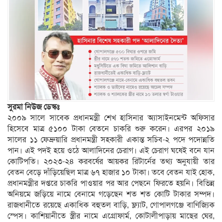
সুরমা নিউজ ডেস্কঃ
২০০৯ সালে সাবেক প্রধানমন্ত্রী শেখ হাসিনার অ্যাসাইনমেন্ট অফিসার
হিসেবে মাত্র ৫১০০ টাকা বেতনে চাকরি শুরু করেন। এরপর ২০১৯
সালের ১১ ফেব্রুয়ারি প্রধানমন্ত্রী সহকারী একান্ত সচিব-২ পদে পদোন্নতি
পান। এই পদই হয়ে ওঠে আলাদিনের চেরাগ। এই চেরাগ ঘষেই বনে যান
কোটিপতি। ২০২৩-২৪ করবর্ষের আয়কর রিটার্নের তথ্য অনুযায়ী তার
বেতন বেড়ে দাঁড়িয়েছিল মাত্র ৬৭ হাজার ১০ টাকা। তবে বেতন যাই হোক,
প্রধানমন্ত্রীর দপ্তরে চাকরি পাওয়ার পর আর পেছনে ফিরতে হয়নি। বিভিন্ন
অনিয়মে জড়িয়ে নামে বেনামে গড়েছেন শত শত কোটি টাকার সম্পদ।
রাজধানীতে রয়েছে একাধিক বহুতল বাড়ি, ফ্ল্যাট, গোপালগঞ্জে বাণিজ্যিক
স্পেস। কাশিয়ানীতে স্ত্রীর নামে এগ্রোফার্ম, কোটালীপাড়ায় মাছের ঘের,