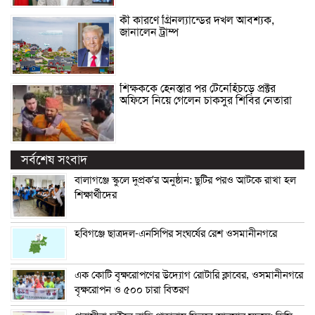
কী কারণে গ্রিনল্যান্ডের দখল আবশ্যক,
জানালেন ট্রাম্প
শিক্ষককে হেনস্তার পর টেনেহিঁচড়ে প্রক্টর
অফিসে নিয়ে গেলেন চাকসুর শিবির নেতারা
সর্বশেষ সংবাদ
বালাগঞ্জে স্কুলে দুপ্রক’র অনুষ্ঠান: ছুটির পরও আটকে রাখা হল
শিক্ষার্থীদের
হবিগঞ্জে ছাত্রদল-এনসিপির সংঘর্ষের রেশ ওসমানীনগরে
এক কোটি বৃক্ষরোপণের উদ্যোগ রোটারি ক্লাবের, ওসমানীনগরে
বৃক্ষরোপন ও ৫০০ চারা বিতরণ