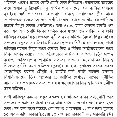
পরিবহন খাতেও রয়েছে কোটি কোটি টাকা বিনিয়োগ। কুয়াকাটায় ভাইয়ের
নামে ওশান ব্লু রিসোর্ট। বন্ধু শামিম খান নামের এক ব্যক্তির মাধ্যমে
দুবাইয়ে অর্থ পাচারেরও অভিযোগ রয়েছে। শ্যালকের স্ত্রীর নামে
গোপালগঞ্জে রয়েছে ১০ তলা স্বর্ণা টাওয়ার। ব্যাংক ও বীমা কোম্পানিতে
রয়েছে বিপুল টাকার এফডিআর। মাত্র ৫১০০ টাকা বেতনে চাকরি শুরু
করে শত শত কোটি টাকার মালিক বনে যাওয়া ওই ব্যক্তির নাম গাজী
হাফিজুর রহমান লিকু। গতকাল দুর্নীতি দমন কমিশন (দুদক) লিকুর অবৈধ
সম্পদের অনুসন্ধানের সিদ্ধান্ত নিয়েছে। দুদকের চিঠিতে বলা হয়েছে, গাজী
হাফিজুর রহমান লিকুর নামে-বেনামে নিজ ও বিভিন্ন আত্মীয়স্বজনের নামে
বিপুল সম্পদ রয়েছে। তার অবৈধভাবে অর্জিত জ্ঞাত আয়বহির্ভূত সম্পদ
রয়েছে। অভিযোগের প্রাথমিক সত্যতা পাওয়ায় অনুসন্ধানের সিদ্ধান্ত
নিয়েছে দুর্নীতি দমন কমিশন (দুদক)। এ ছাড়া দুবারের সংসদ সদস্য
মোস্তাফিজুর রহমান চৌধুরী ও জাতীয় কবি কাজী নজরুল ইসলাম
বিশ্ববিদ্যালয়ের ভিসি প্রফেসর ড. সৌমিত্র শেখরের নামেও দুর্নীতির
অভিযোগের প্রাথমিক সত্যতা পাওয়ায় অনুসন্ধানের সিদ্ধান্ত নিয়েছে দুর্নীতি
দমন কমিশন।
গাজী হাফিজুর রহমান লিকুর ২০২৩-২৪ আয়কর বর্ষের তথ্যনুযায়ী তার
সম্পদের পরিমাণ দেখানো হয়েছে মাত্র ১ কোটি ৩ লাখ ৭৪ হাজার ২৯৭
টাকা। সম্পদের মধ্যে রয়েছে, গোপালগঞ্জ পৌরসভায় ২২ লাখ টাকা মূল্যের
১০ শতক জমি, ঢাকার উত্তরায় ১৩ লাখ ৬০ হাজার টাকার সরকারি প্লট।