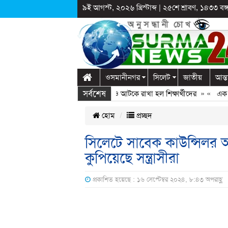
৯ই আগস্ট, ২০২৬ খ্রিস্টাব্দ
|
২৫শে শ্রাবণ, ১৪৩৩ বঙ্গা
ওসমানীনগর
সিলেট
জাতীয়
আন্ত
সর্বশেষ
গঞ্জে স্কুলে দুপ্রক’র অনুষ্ঠান: ছুটির পরও আটকে রাখা হল শিক্ষার্থীদের
» «
এক কোটি 
হোম
প্রচ্ছদ
সিলেটে সাবেক কাউন্সিলর আফ
কুপিয়েছে সন্ত্রাসীরা
প্রকাশিত হয়েছে : ১৬ সেপ্টেম্বর ২০২৪, ৮:৪৩ অপরাহ্ণ