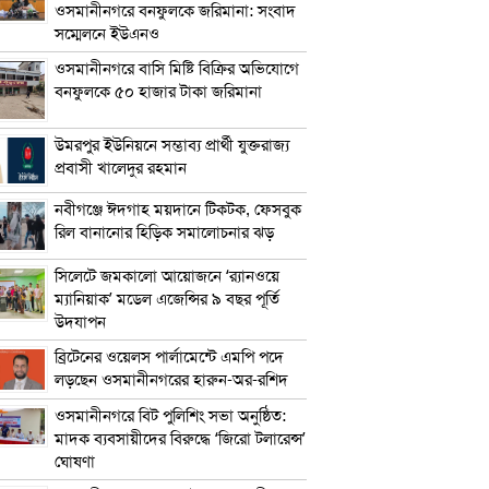
ওসমানীনগরে বনফুলকে জরিমানা: সংবাদ
সম্মেলনে ইউএনও
ওসমানীনগরে বাসি মিষ্টি বিক্রির অভিযোগে
বনফুলকে ৫০ হাজার টাকা জরিমানা
উমরপুর ইউনিয়নে সম্ভাব্য প্রার্থী যুক্তরাজ্য
প্রবাসী খালেদুর রহমান
নবীগঞ্জে ঈদগাহ ময়দানে টিকটক, ফেসবুক
রিল বানানোর হিড়িক সমালোচনার ঝড়
সিলেটে জমকালো আয়োজনে ‘র‍্যানওয়ে
ম্যানিয়াক’ মডেল এজেন্সির ৯ বছর পূর্তি
উদযাপন
ব্রিটেনের ওয়েলস পার্লামেন্টে এমপি পদে
লড়ছেন ওসমানীনগরের হারুন-অর-রশিদ
ওসমানীনগরে বিট পুলিশিং সভা অনুষ্ঠিত:
মাদক ব্যবসায়ীদের বিরুদ্ধে ‘জিরো টলারেন্স’
ঘোষণা