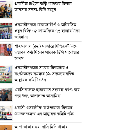
প্রবাসীরা চাইলে বাড়ি পাহারায় মিলবে
আনসার সদস্য: ডিসি মামুন
ওসমানীনগরে মেয়াদোত্তীর্ণ ও অনিবন্ধিত
ওষুধ বিক্রি : ৫ ফার্মেসিকে ৭৫ হাজার টাকা
জরিমানা
শাহজালাল (রহ.) মাজারে সিন্ডিকেট নিয়ে
ভয়াবহ তথ্য দিলেন সাবেক ডিসি সারোয়ার
আলম
ওসমানীনগরের সাবেক ক্রিকেটার ও
সংগঠকদের সমন্বয়ে ১৯ সদস্যের বর্ধিত
আহ্বায়ক কমিটি গঠন
এম‌সি কলেজ ছাত্রাবাসে সংঘবদ্ধ ধর্ষণ: রায়
পড়া শুরু, আদালতে আসামিরা
প্রবাসী ওসমানীনগর উপজেলা ক্রিকেট
ডেভেলপমেন্ট-এর আহ্বায়ক কমিটি গঠন
আপা ডাকায় নয়, বাসি মিষ্টি থাকায়