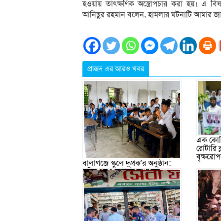
হওয়ায় তাৎক্ষণিক অস্ত্রোপচার করা হয়। এ বিষ
আনিছুর রহমান বলেন, হামলার ঘটনাটি আমার জা
প্রচ্ছদ এর আরও খবর
এক কোটি
রোটারি 
বৃক্ষরো
বালাগঞ্জে স্কুলে দুপ্রক’র অনুষ্ঠান:
ছুটির পরও আটকে রাখা হল
শিক্ষার্থীদের