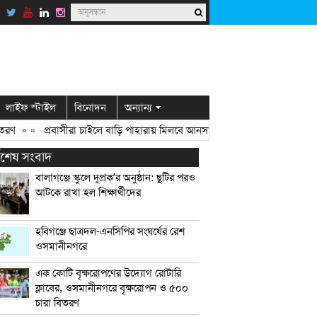
লাইফ স্টাইল
বিনোদন
অন্যান্য
» «
প্রবাসীরা চাইলে বাড়ি পাহারায় মিলবে আনসার সদস্য: ডিসি মামুন
» «
ওসমান
্বশেষ সংবাদ
বালাগঞ্জে স্কুলে দুপ্রক’র অনুষ্ঠান: ছুটির পরও
আটকে রাখা হল শিক্ষার্থীদের
হবিগঞ্জে ছাত্রদল-এনসিপির সংঘর্ষের রেশ
ওসমানীনগরে
এক কোটি বৃক্ষরোপণের উদ্যোগ রোটারি
ক্লাবের, ওসমানীনগরে বৃক্ষরোপন ও ৫০০
চারা বিতরণ