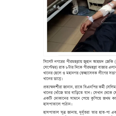
সিলেট নগরের পীরমহল্লায় জুহান আহমদ জেকি (২৪
সেপ্টেম্বর) রাত ৮টার দিকে পীরমহল্লা বাজার 
খানের ছেলে ও মহানগর স্বেচ্ছাসেবক লীগের 
খানের ভাগ্নে।
প্রত্যক্ষদর্শীরা জানান, রাতে বিএনপির কর্মী সেলি
খানের খোঁজে তার বাড়িতে যান। সেখান থেকে ফে
একটি দোকানের সামনে পেয়ে কুপিয়ে জখম করে
হাসপাতালে পাঠান।
হাসপাতাল সূত্র জানায়, দুর্বৃত্তরা তার হাত-পা