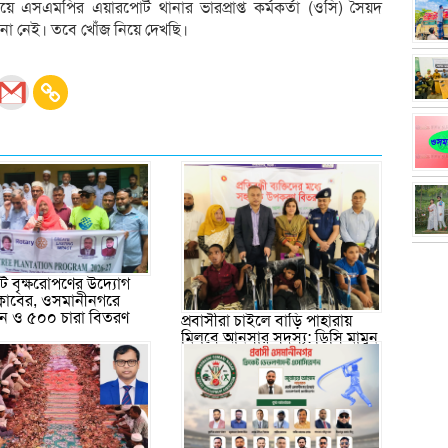
য়ে এসএমপির এয়ারপোর্ট থানার ভারপ্রাপ্ত কর্মকর্তা (ওসি) সৈয়দ
না নেই। তবে খোঁজ নিয়ে দেখছি।
 বৃক্ষরোপণের উদ্যোগ
ক্লাবের, ওসমানীনগরে
পন ও ৫০০ চারা বিতরণ
প্রবাসীরা চাইলে বাড়ি পাহারায়
মিলবে আনসার সদস্য: ডিসি মামুন