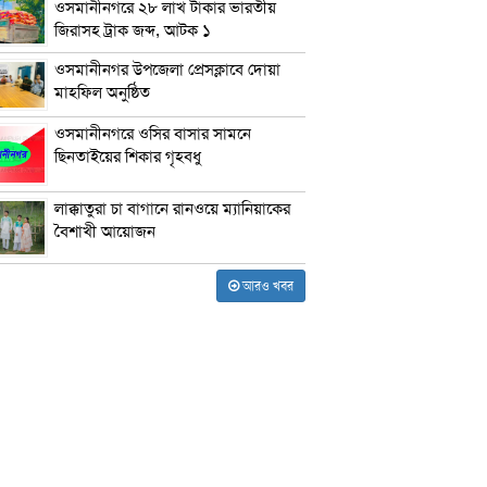
ওসমানীনগরে ২৮ লাখ টাকার ভারতীয়
জিরাসহ ট্রাক জব্দ, আটক ১
ওসমানীনগর উপজেলা প্রেসক্লাবে দোয়া
মাহফিল অনুষ্ঠিত
ওসমানীনগরে ওসির বাসার সামনে
ছিনতাইয়ের শিকার গৃহবধু
লাক্কাতুরা চা বাগানে রানওয়ে ম্যানিয়াকের
বৈশাখী আয়োজন
আরও খবর