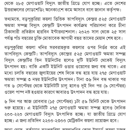
থেকে ২৮৫ মেগাওয়াট বিদ্যুৎ জাতীয় গ্রিডে যোগ হচ্ছে। এতে দেশের
উত্তরাঞ্চলের লোডশেডিং অনেকাংশে কমে আসবে বলে জানান কর্তৃপক্ষ।
তথ্যমতে, বড়পুকুরিয়া কয়লা ভিত্তিক তাপবিদ্যুৎ কেন্দ্রর ৫২৫ মেগাওয়াট
ক্ষমতা সম্পন্ন বিদ্যুৎ কেন্দ্রটি উৎপাদন কার্যক্রম পরিচালনা করে চীনা
ঠিকাদারী প্রতিষ্ঠান হারবিন ইন্টারন্যাশনাল। ২০২০ সাল থেকে ২৫ সাল
পর্যন্ত পাঁচ বছরের চুক্তি মোতাবেক আগামী বছর তাদের মেয়াদ শেষ হবে।
বড়পুকুরিয়া কয়লা খনির সরবরাহকৃত কয়লার ওপর নির্ভর করে এই
তাপবিদ্যুৎ কেন্দ্রটি। তাপবিদ্যুৎ কেন্দ্রের ৫২৫ মেগাওয়াট ক্ষমতা সম্পন্ন
বিদ্যুৎ কেন্দ্রটির তিন ইউনিটের হলেও দুটি ইউনিট থেকেই বিদ্যুৎ
উৎপাদন হয়। বাকি একটি ইউনিট ওভার ওয়েলের জন্য বন্ধ থাকে। এর
মধ্যে চলতি বছরের জুলাইয়ের শেষ দিকে বন্ধ হয়ে যায় ২৭৫ মেগাওয়াট
ক্ষমতা সম্পন্ন ৩ নম্বর ইউনিটের উৎপাদন। টানা ৩৬ দিন বন্ধ থাকার পর
গত ৬ সেপ্টেম্বর থেকে ইউনিটটি চালু হলেও দুই দিন পর (৯ সেপ্টেম্বর)
ওয়েল পাম্প নষ্ট হওয়ার কারণে আবারও উৎপাদন বন্ধ হয়ে যায়।
৬ দিন পর আজ রোববার (১৫ সেপ্টেম্বর) ১টা ৫৯ মিনিট থেকে উৎপাদন
শুরু হয়েছে। এ ইউনিটটি ২৭৫ মেগাওয়াট ক্ষমতা সম্পন্ন হলেও দৈনিক
২০০-২২০ মেগাওয়াট বিদ্যুৎ উৎপাদিত হচ্ছে। যা জাতীয় গ্রিডে যোগ
হচ্ছে। এ জন্য প্রতিদিন ২২০০-২৩০০ মেট্রিকটন কয়লা প্রয়োজন হবে।
জানা গেছে, বর্তমানে বড়পুকুরিয়া কয়লাখনির কোল ইয়ার্ডে কয়লা মজুত