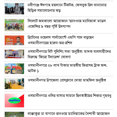
নবীগঞ্জে ঈদগাহ ময়দানে টিকটক, ফেসবুক রিল বানানোর
হিড়িক সমালোচনার ঝড়
সিলেটে জমকালো আয়োজনে ‘র‍্যানওয়ে ম্যানিয়াক’ মডেল
এজেন্সির ৯ বছর পূর্তি উদযাপন
ব্রিটেনের ওয়েলস পার্লামেন্টে এমপি পদে লড়ছেন
ওসমানীনগরের হারুন-অর-রশিদ
ওসমানীনগরে বিট পুলিশিং সভা অনুষ্ঠিত: মাদক ব্যবসায়ীদের
বিরুদ্ধে ‘জিরো টলারেন্স’ ঘোষণা
ওসমানীনগরে ২৮ লাখ টাকার ভারতীয় জিরাসহ ট্রাক জব্দ,
আটক ১
ওসমানীনগর উপজেলা প্রেসক্লাবে দোয়া মাহফিল অনুষ্ঠিত
ওসমানীনগরে ওসির বাসার সামনে ছিনতাইয়ের শিকার গৃহবধু
লাক্কাতুরা চা বাগানে রানওয়ে ম্যানিয়াকের বৈশাখী আয়োজন