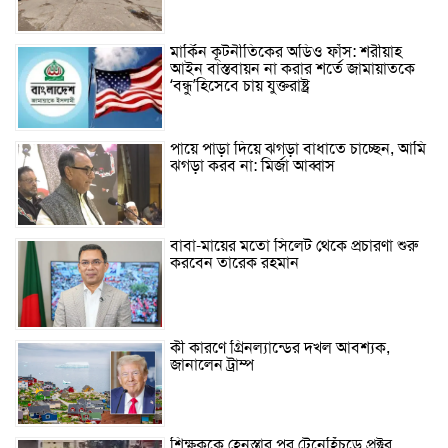
মার্কিন কূটনীতিকের অডিও ফাঁস: শরীয়াহ
আইন বাস্তবায়ন না করার শর্তে জামায়াতকে
‘বন্ধু’হিসেবে চায় যুক্তরাষ্ট্র
পায়ে পাড়া দিয়ে ঝগড়া বাধাতে চাচ্ছেন, আমি
ঝগড়া করব না: মির্জা আব্বাস
বাবা-মায়ের মতো সিলেট থেকে প্রচারণা শুরু
করবেন তারেক রহমান
কী কারণে গ্রিনল্যান্ডের দখল আবশ্যক,
জানালেন ট্রাম্প
শিক্ষককে হেনস্তার পর টেনেহিঁচড়ে প্রক্টর