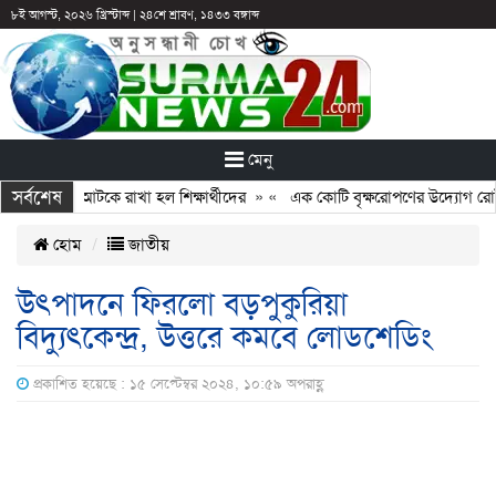
৮ই আগস্ট, ২০২৬ খ্রিস্টাব্দ
|
২৪শে শ্রাবণ, ১৪৩৩ বঙ্গাব্দ
মেনু
সর্বশেষ
ন: ছুটির পরও আটকে রাখা হল শিক্ষার্থীদের
» «
এক কোটি বৃক্ষরোপণের উদ্যোগ রোটারি
হোম
জাতীয়
উৎপাদনে ফিরলো বড়পুকুরিয়া
বিদ্যুৎকেন্দ্র, উত্তরে কমবে লোডশেডিং
প্রকাশিত হয়েছে : ১৫ সেপ্টেম্বর ২০২৪, ১০:৫৯ অপরাহ্ণ