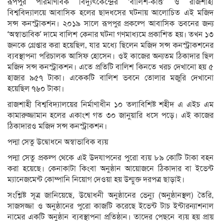
রূপপুর পারমাণবিক বিদ্যুৎকেন্দ্রের ‘বালিশ-কাণ্ড’ ও রাজশাহী
বিশ্ববিদ্যালয়ে আবাসিক হলের ছাদধসের ঘটনায় আলোচিত এই মজিদ
সন্স কনস্ট্রাকশন। ২০১৯ সালে রূপপুর প্রকল্পে আবাসিক ভবনের জন্য
‘অস্বাভাবিক’ দামে বালিশ কেনার ঘটনা গণমাধ্যমে প্রকাশিত হয়। তখন ১৩
জনকে গ্রেপ্তার করা হয়েছিল, যার মধ্যে ছিলেন মজিদ সন্স কনস্ট্রাকশনের
ব্যবস্থাপনা পরিচালক আসিফ হোসেন। ওই কাজের অন্যতম ঠিকাদার ছিল
মজিদ সন্স কনস্ট্রাকশন। এতে প্রতিটি বালিশ কিনতে খরচ দেখানো হয় ৫
হাজার ৯৫৭ টাকা। একেকটি বালিশ ভবনে তোলার মজুরি দেখানো
হয়েছিল ৭৬০ টাকা।
রাজশাহী বিশ্ববিদ্যালয়ের নির্মাণাধীন ১০ তলাবিশিষ্ট শহীদ এ এইচ এম
কামারুজ্জামান হলের একাংশ গত ৩০ জানুয়ারি ধসে পড়ে। এই কাজের
ঠিকাদারও মজিদ সন্স কনস্ট্রাকশন।
পদ্মা সেতু উদ্বোধনে অস্বাভাবিক ব্যয়
পদ্মা সেতু প্রকল্প থেকে এই উদযাপনের পুরো ব্যয় ৮৯ কোটি টাকা বহন
করা হয়েছে। কেনাকাটা কিংবা অনুষ্ঠান আয়োজনে ঠিকাদার বা ইভেন্ট
ম্যানেজমেন্ট কোম্পানি নিয়োগ দেওয়া হয় উন্মুক্ত দরপত্র ছাড়াই।
সংশ্লিষ্ট সূত্র জানিয়েছে, উদ্বোধনী অনুষ্ঠানের ভেন্যু (অনুষ্ঠানস্থল) তৈরি,
সাজসজ্জা ও অনুষ্ঠানের পুরো কাজটি করেছে ইভেন্ট টাচ ইন্টারন্যাশনাল
নামের একটি অনুষ্ঠান ব্যবস্থাপনা প্রতিষ্ঠান। তাদের পেছনে ব্যয় হয় প্রায়