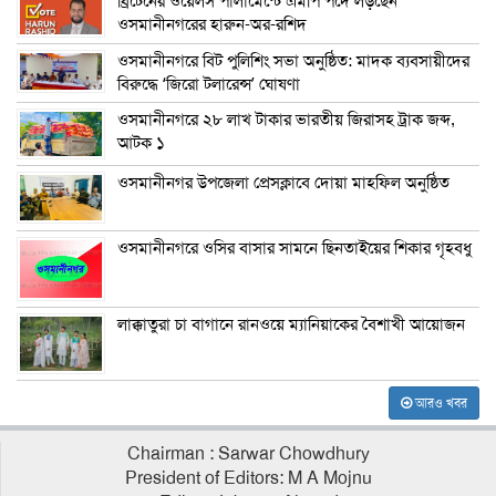
ব্রিটেনের ওয়েলস পার্লামেন্টে এমপি পদে লড়ছেন
ওসমানীনগরের হারুন-অর-রশিদ
ওসমানীনগরে বিট পুলিশিং সভা অনুষ্ঠিত: মাদক ব্যবসায়ীদের
বিরুদ্ধে ‘জিরো টলারেন্স’ ঘোষণা
ওসমানীনগরে ২৮ লাখ টাকার ভারতীয় জিরাসহ ট্রাক জব্দ,
আটক ১
ওসমানীনগর উপজেলা প্রেসক্লাবে দোয়া মাহফিল অনুষ্ঠিত
ওসমানীনগরে ওসির বাসার সামনে ছিনতাইয়ের শিকার গৃহবধু
লাক্কাতুরা চা বাগানে রানওয়ে ম্যানিয়াকের বৈশাখী আয়োজন
আরও খবর
Chairman : Sarwar Chowdhury
President of Editors: M A Mojnu