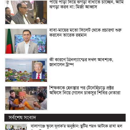
পায়ে পাড়া দিয়ে ঝগড়া বাধাতে চাচ্ছেন, আমি
ঝগড়া করব না: মির্জা আব্বাস
বাবা-মায়ের মতো সিলেট থেকে প্রচারণা শুরু
করবেন তারেক রহমান
কী কারণে গ্রিনল্যান্ডের দখল আবশ্যক,
জানালেন ট্রাম্প
শিক্ষককে হেনস্তার পর টেনেহিঁচড়ে প্রক্টর
অফিসে নিয়ে গেলেন চাকসুর শিবির নেতারা
সর্বশেষ সংবাদ
বালাগঞ্জে স্কুলে দুপ্রক’র অনুষ্ঠান: ছুটির পরও আটকে রাখা হল