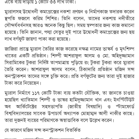
এতে ব্যয় দাঁড়ায় ১ কোটি ৩৩ লাখ টাকা।
ম্যুরালসহ উদ্বোধনী কমপ্লেক্সের নকশা প্রণয়ন ও নির্মাণকাজ তদারক করেন
স্থপতি ফজলে করিম শিশির। তিনি বলেন, তাদের নকশায় নদীতীরে
সৌন্দর্যবর্ধনসহ আরও অনেক কিছু ছিল। সময় স্বল্পতার জন্য কাজ কমানো
হয়েছে। তিনি জানান, পদ্মা সেতুর দুই পারে উদ্বোধনী কমপ্লেক্সের জন্য ছয়
লাখ বর্গফুট জায়গা পাকা করা হয়েছে।
জাজিরা প্রান্তে ম্যুরাল তৈরির কাজ করেছে নক্ষত্র নামের ভাস্কর্য ও মৃৎশিল্প
খাতের একটি প্রতিষ্ঠান। শিল্পী আশরাফুল আলম ও মো. অহিদুজ্জামান
সিরামিকের টুকরা নির্দিষ্ট তাপমাত্রায় পুড়িয়ে রং টুকরা টুকরা করে ম্যুরাল
তৈরি করেন। আশরাফুল আলম বলেন, ঠিকাদারি প্রতিষ্ঠান মজিদ সন্স
কনস্ট্রাকশন তাদের সঙ্গে চুক্তি করে। প্রতি বর্গফুটের জন্য তারা দুই হাজার
টাকা করে নিয়েছেন।
ম্যুরাল নির্মাণে ১১৭ কোটি টাকা ব্যয় কতটা যৌক্তিক, তা জানতে চাওয়া
হয়েছিল খ্যাতিমান শিল্পী ও ভাস্কর হামিদুজ্জামান খান এবং ইনস্টিটিউট
অব আর্কিটেক্টের সহসভাপতি (জাতীয় বিষয়াদি) ও স্টামফোর্ড
বিশ্ববিদ্যালয়ের সাবেক উপাচার্য অধ্যাপক মোহাম্মদ আলী নাকীর কাছে।
তারা দুজনই ব্যয়ের পরিমাণকে অস্বাভাবিক বলে উল্লেখ করেন।
যে কারণে মজিদ সন্স কনস্ট্রাকশন বিতর্কিত