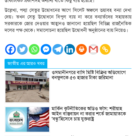
ডাকটিকিট প্রকাশসহ অন্যান্য খাতে কিছু ব্যয় হয়েছে।
উল্লেখ্য, পদ্মা সেতুর উদ্বোধনের আগে সিলেট অঞ্চলে ভয়াবহ বন্যা দেখা
দেয়। তখন সেতু উদ্বোধনে বিপুল ব্যয় না করে বন্যার্তদের সহায়তায়
সরকারকে জোর দেওয়ার আহ্বানও জানানো হয়েছিল বিভিন্ন রাজনৈতিক
দলের পক্ষ থেকে। সমালোচনা হয়েছিল উদ্বোধনী অনুষ্ঠানের ব্যয় নিয়েও।
জাতীয় এর আরও খবর
ওসমানীনগরে বাসি মিষ্টি বিক্রির অভিযোগে
বনফুলকে ৫০ হাজার টাকা জরিমানা
মার্কিন কূটনীতিকের অডিও ফাঁস: শরীয়াহ
আইন বাস্তবায়ন না করার শর্তে জামায়াতকে
‘বন্ধু’হিসেবে চায় যুক্তরাষ্ট্র