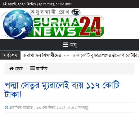
৯ই আগস্ট, ২০২৬ খ্রিস্টাব্দ
|
২৫শে শ্রাবণ, ১৪৩৩ বঙ্গাব্দ
মেনু
সর্বশেষ
র পরও আটকে রাখা হল শিক্ষার্থীদের
» «
এক কোটি বৃক্ষরোপণের উদ্যোগ রোটারি ক্লাব
হোম
জাতীয়
পদ্মা সেতুর ম্যুরালেই ব্যয় ১১৭ কোটি
টাকা!
প্রকাশিত হয়েছে : ১৩ সেপ্টেম্বর ২০২৪, ৫:৫২ অপরাহ্ণ