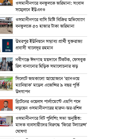
ওসমানীনগরে বনফুলকে জরিমানা: সংবাদ
সম্মেলনে ইউএনও
ওসমানীনগরে বাসি মিষ্টি বিক্রির অভিযোগে
বনফুলকে ৫০ হাজার টাকা জরিমানা
উমরপুর ইউনিয়নে সম্ভাব্য প্রার্থী যুক্তরাজ্য
প্রবাসী খালেদুর রহমান
নবীগঞ্জে ঈদগাহ ময়দানে টিকটক, ফেসবুক
রিল বানানোর হিড়িক সমালোচনার ঝড়
সিলেটে জমকালো আয়োজনে ‘র‍্যানওয়ে
ম্যানিয়াক’ মডেল এজেন্সির ৯ বছর পূর্তি
উদযাপন
ব্রিটেনের ওয়েলস পার্লামেন্টে এমপি পদে
লড়ছেন ওসমানীনগরের হারুন-অর-রশিদ
ওসমানীনগরে বিট পুলিশিং সভা অনুষ্ঠিত:
মাদক ব্যবসায়ীদের বিরুদ্ধে ‘জিরো টলারেন্স’
ঘোষণা