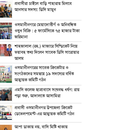
প্রবাসীরা চাইলে বাড়ি পাহারায় মিলবে
আনসার সদস্য: ডিসি মামুন
ওসমানীনগরে মেয়াদোত্তীর্ণ ও অনিবন্ধিত
ওষুধ বিক্রি : ৫ ফার্মেসিকে ৭৫ হাজার টাকা
জরিমানা
শাহজালাল (রহ.) মাজারে সিন্ডিকেট নিয়ে
ভয়াবহ তথ্য দিলেন সাবেক ডিসি সারোয়ার
আলম
ওসমানীনগরের সাবেক ক্রিকেটার ও
সংগঠকদের সমন্বয়ে ১৯ সদস্যের বর্ধিত
আহ্বায়ক কমিটি গঠন
এম‌সি কলেজ ছাত্রাবাসে সংঘবদ্ধ ধর্ষণ: রায়
পড়া শুরু, আদালতে আসামিরা
প্রবাসী ওসমানীনগর উপজেলা ক্রিকেট
ডেভেলপমেন্ট-এর আহ্বায়ক কমিটি গঠন
আপা ডাকায় নয়, বাসি মিষ্টি থাকায়