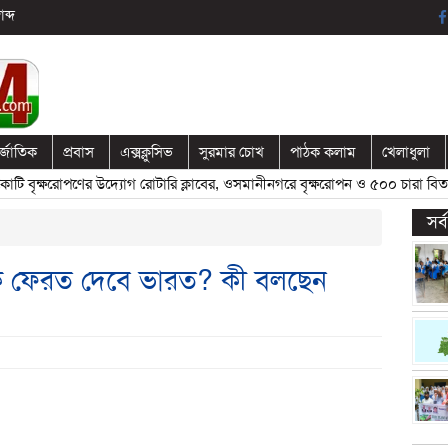
ব্দ
র্জাতিক
প্রবাস
এক্সক্লুসিভ
সুরমার চোখ
পাঠক কলাম
খেলাধুলা
ষরোপণের উদ্যোগ রোটারি ক্লাবের, ওসমানীনগরে বৃক্ষরোপন ও ৫০০ চারা বিতরণ
» 
সর
কে ফেরত দেবে ভারত? কী বলছেন