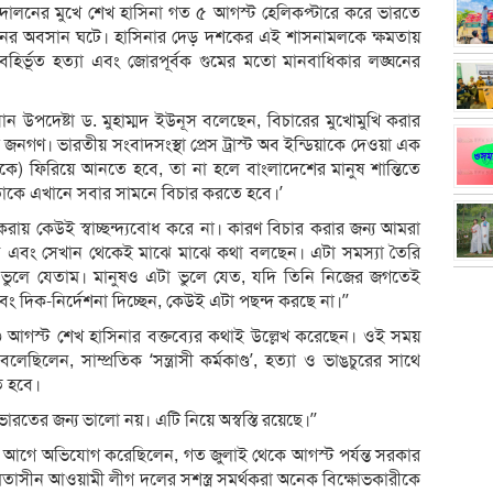
্দোলনের মুখে শেখ হাসিনা গত ৫ আগস্ট হেলিকপ্টারে করে ভারতে
সনের অবসান ঘটে। হাসিনার দেড় দশকের এই শাসনামলকে ক্ষমতায়
রবহির্ভূত হত্যা এবং জোরপূর্বক গুমের মতো মানবাধিকার লঙ্ঘনের
্রধান উপদেষ্টা ড. মুহাম্মদ ইউনূস বলেছেন, বিচারের মুখোমুখি করার
নগণ। ভারতীয় সংবাদসংস্থা প্রেস ট্রাস্ট অব ইন্ডিয়াকে দেওয়া এক
াকে) ফিরিয়ে আনতে হবে, তা না হলে বাংলাদেশের মানুষ শান্তিতে
তাকে এখানে সবার সামনে বিচার করতে হবে।’
করায় কেউই স্বাচ্ছন্দ্যবোধ করে না। কারণ বিচার করার জন্য আমরা
এবং সেখান থেকেই মাঝে মাঝে কথা বলছেন। এটা সমস্যা তৈরি
ভুলে যেতাম। মানুষও এটা ভুলে যেত, যদি তিনি নিজের জগতেই
 দিক-নির্দেশনা দিচ্ছেন, কেউই এটা পছন্দ করছে না।’’
 ১৩ আগস্ট শেখ হাসিনার বক্তব্যের কথাই উল্লেখ করেছেন। ওই সময়
েছিলেন, সাম্প্রতিক ‘সন্ত্রাসী কর্মকাণ্ড’, হত্যা ও ভাঙচুরের সাথে
ে হবে।
ের জন্য ভালো নয়। এটি নিয়ে অস্বস্তি রয়েছে।’’
র আগে অভিযোগ করেছিলেন, গত জুলাই থেকে আগস্ট পর্যন্ত সরকার
মতাসীন আওয়ামী লীগ দলের সশস্ত্র সমর্থকরা অনেক বিক্ষোভকারীকে