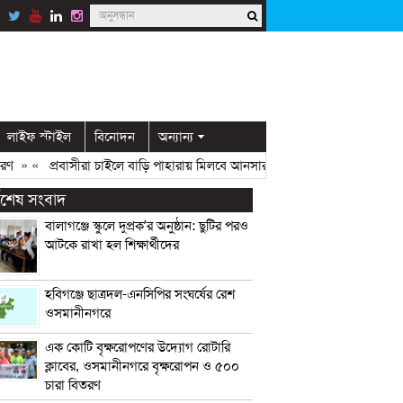
লাইফ স্টাইল
বিনোদন
অন্যান্য
«
প্রবাসীরা চাইলে বাড়ি পাহারায় মিলবে আনসার সদস্য: ডিসি মামুন
» «
ওসমানীনগর
্বশেষ সংবাদ
বালাগঞ্জে স্কুলে দুপ্রক’র অনুষ্ঠান: ছুটির পরও
আটকে রাখা হল শিক্ষার্থীদের
হবিগঞ্জে ছাত্রদল-এনসিপির সংঘর্ষের রেশ
ওসমানীনগরে
এক কোটি বৃক্ষরোপণের উদ্যোগ রোটারি
ক্লাবের, ওসমানীনগরে বৃক্ষরোপন ও ৫০০
চারা বিতরণ