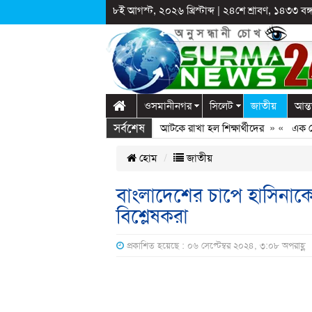
৮ই আগস্ট, ২০২৬ খ্রিস্টাব্দ
|
২৪শে শ্রাবণ, ১৪৩৩ বঙ্গা
ওসমানীনগর
সিলেট
জাতীয়
আন্ত
সর্বশেষ
ে স্কুলে দুপ্রক’র অনুষ্ঠান: ছুটির পরও আটকে রাখা হল শিক্ষার্থীদের
» «
এক কোটি বৃক্
হোম
জাতীয়
বাংলাদেশের চাপে হাসিনা
বিশ্লেষকরা
প্রকাশিত হয়েছে : ০৬ সেপ্টেম্বর ২০২৪, ৩:০৮ অপরাহ্ণ