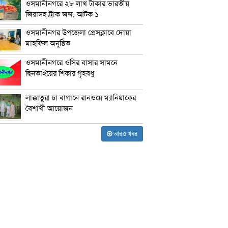
ওসমানীনগরে ২৮ লাখ টাকার ভারতীয়
জিরাসহ ট্রাক জব্দ, আটক ১
ওসমানীনগর উপজেলা প্রেসক্লাবে দোয়া
মাহফিল অনুষ্ঠিত
ওসমানীনগরে ওসির বাসার সামনে
ছিনতাইয়ের শিকার গৃহবধু
লাক্কাতুরা চা বাগানে রানওয়ে ম্যানিয়াকের
বৈশাখী আয়োজন
আরও খবর