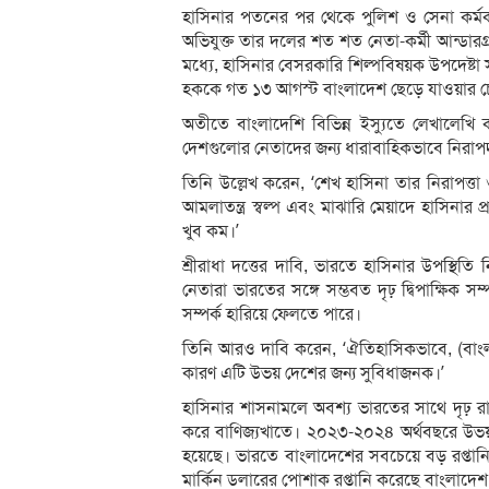
হাসিনার পতনের পর থেকে পুলিশ ও সেনা কর্মক
অভিযুক্ত তার দলের শত শত নেতা-কর্মী আন্ডারগ্
মধ্যে, হাসিনার বেসরকারি শিল্পবিষয়ক উপদেষ্
হককে গত ১৩ আগস্ট বাংলাদেশ ছেড়ে যাওয়ার চেষ্ট
অতীতে বাংলাদেশি বিভিন্ন ইস্যুতে লেখালেখি 
দেশগুলোর নেতাদের জন্য ধারাবাহিকভাবে নিরাপদ
তিনি উল্লেখ করেন, ‘শেখ হাসিনা তার নিরাপত্
আমলাতন্ত্র স্বল্প এবং মাঝারি মেয়াদে হাসিনা
খুব কম।’
শ্রীরাধা দত্তের দাবি, ভারতে হাসিনার উপস্থিতি ন
নেতারা ভারতের সঙ্গে সম্ভবত দৃঢ় দ্বিপাক্ষিক স
সম্পর্ক হারিয়ে ফেলতে পারে।
তিনি আরও দাবি করেন, ‘ঐতিহাসিকভাবে, (বাংলা
কারণ এটি উভয় দেশের জন্য সুবিধাজনক।’
হাসিনার শাসনামলে অবশ্য ভারতের সাথে দৃঢ় র
করে বাণিজ্যখাতে। ২০২৩-২০২৪ অর্থবছরে উভয় দে
হয়েছে। ভারতে বাংলাদেশের সবচেয়ে বড় রপ্ত
মার্কিন ডলারের পোশাক রপ্তানি করেছে বাংলাদেশ