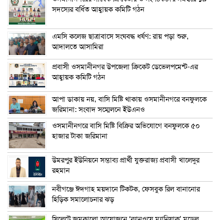
সদস্যের বর্ধিত আহ্বায়ক কমিটি গঠন
এম‌সি কলেজ ছাত্রাবাসে সংঘবদ্ধ ধর্ষণ: রায় পড়া শুরু,
আদালতে আসামিরা
প্রবাসী ওসমানীনগর উপজেলা ক্রিকেট ডেভেলপমেন্ট-এর
আহ্বায়ক কমিটি গঠন
আপা ডাকায় নয়, বাসি মিষ্টি থাকায় ওসমানীনগরে বনফুলকে
জরিমানা: সংবাদ সম্মেলনে ইউএনও
ওসমানীনগরে বাসি মিষ্টি বিক্রির অভিযোগে বনফুলকে ৫০
হাজার টাকা জরিমানা
উমরপুর ইউনিয়নে সম্ভাব্য প্রার্থী যুক্তরাজ্য প্রবাসী খালেদুর
রহমান
নবীগঞ্জে ঈদগাহ ময়দানে টিকটক, ফেসবুক রিল বানানোর
হিড়িক সমালোচনার ঝড়
সিলেটে জমকালো আয়োজনে ‘র‍্যানওয়ে ম্যানিয়াক’ মডেল