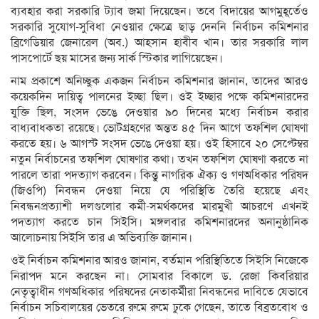
ব্যবহার করা সরকারি ট্যাব জমা দিয়েছেন। তবে বিদায়ের আগমুহূর্তেও
সরকারি সুযোগ-সুবিধা নেওয়ার ক্ষেত্রে ছাড় দেননি নির্বাচন কমিশনার
ব্রিগেডিয়ার জেনারেল (অব.) আহসান হাবীব খান। তার সরকারি লাল
পাসপোর্টে ছয় মাসের জন্য সার্ক স্টিকার লাগিয়েছেন।
নাম প্রকাশে অনিচ্ছুক একজন নির্বাচন কমিশনার জানান, তাদের আরও
কয়েকদিন দায়িত্ব পালনের ইচ্ছা ছিল। ওই ইচ্ছার পক্ষে কমিশনারদের
যুক্তি ছিল, সংসদ ভেঙে দেওয়ার ৯০ দিনের মধ্যে নির্বাচন করার
বাধ্যবাধকতা রয়েছে। ভোটগ্রহণের অন্তত ৪৫ দিন আগে তফশিল ঘোষণা
করতে হয়। ৬ আগস্ট সংসদ ভেঙে দেওয়া হয়। ওই হিসাবে ২০ সেপ্টেম্বর
নতুন নির্বাচনের তফশিল ঘোষণার কথা। তখন তফশিল ঘোষণা করতে না
পারলে তারা পদত্যাগ করবেন। কিন্তু নাগরিক ঐক্য ও গণঅধিকার পরিষদ
(জিওপি) নিবন্ধন দেওয়া নিয়ে যে পরিস্থিতি তৈরি হয়েছে এবং
নিবন্ধনপ্রত্যাশী দলগুলোর কর্মী-সমর্থকদের মারমুখী আচরণে এখনই
পদত্যাগ করতে চান সিইসি। মঙ্গলবার কমিশনারদের অনানুষ্ঠানিক
আলোচনায় সিইসি তার এ অভিব্যক্তি জানান।
ওই নির্বাচন কমিশনার আরও জানান, বর্তমান পরিস্থিতিতে সিইসি নিজেকে
নিরাপদ মনে করছেন না। সোমবার বিকালে ড. রেজা কিবরিয়ার
নেতৃত্বাধীন গণঅধিকার পরিষদের নেতাকর্মীরা নিবন্ধনের দাবিতে যেভাবে
নির্বাচন সচিবালয়ের ভেতরে রুমে রুমে ঢুকে গেছেন, তাতে বিব্রতবোধ ও