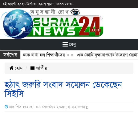
৯ই আগস্ট, ২০২৬ খ্রিস্টাব্দ
|
২৫শে শ্রাবণ, ১৪৩৩ বঙ্গাব্দ
মেনু
সর্বশেষ
ছুটির পরও আটকে রাখা হল শিক্ষার্থীদের
» «
এক কোটি বৃক্ষরোপণের উদ্যোগ রোটারি ক
হোম
জাতীয়
হঠাৎ জরুরি সংবাদ সম্মেলন ডেকেছেন
সিইসি
প্রকাশিত হয়েছে : ০৪ সেপ্টেম্বর ২০২৪, ৫:৩২ অপরাহ্ণ