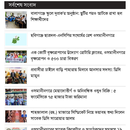
সর্বশেষ সংবাদ
বালাগঞ্জে স্কুলে দুপ্রক’র অনুষ্ঠান: ছুটির পরও আটকে রাখা হল
শিক্ষার্থীদের
হবিগঞ্জে ছাত্রদল-এনসিপির সংঘর্ষের রেশ ওসমানীনগরে
এক কোটি বৃক্ষরোপণের উদ্যোগ রোটারি ক্লাবের, ওসমানীনগরে
বৃক্ষরোপন ও ৫০০ চারা বিতরণ
প্রবাসীরা চাইলে বাড়ি পাহারায় মিলবে আনসার সদস্য: ডিসি
মামুন
ওসমানীনগরে মেয়াদোত্তীর্ণ ও অনিবন্ধিত ওষুধ বিক্রি : ৫
ফার্মেসিকে ৭৫ হাজার টাকা জরিমানা
শাহজালাল (রহ.) মাজারে সিন্ডিকেট নিয়ে ভয়াবহ তথ্য দিলেন
সাবেক ডিসি সারোয়ার আলম
ওসমানীনগরের সাবেক ক্রিকেটার ও সংগঠকদের সমন্বয়ে ১৯