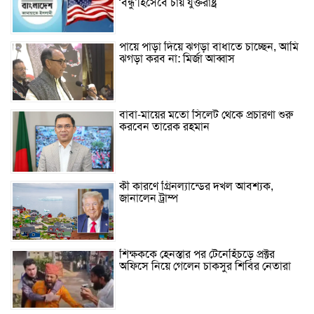
‘বন্ধু’হিসেবে চায় যুক্তরাষ্ট্র
পায়ে পাড়া দিয়ে ঝগড়া বাধাতে চাচ্ছেন, আমি
ঝগড়া করব না: মির্জা আব্বাস
বাবা-মায়ের মতো সিলেট থেকে প্রচারণা শুরু
করবেন তারেক রহমান
কী কারণে গ্রিনল্যান্ডের দখল আবশ্যক,
জানালেন ট্রাম্প
শিক্ষককে হেনস্তার পর টেনেহিঁচড়ে প্রক্টর
অফিসে নিয়ে গেলেন চাকসুর শিবির নেতারা