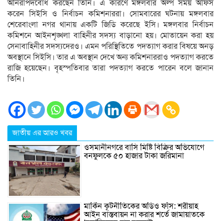
অনিরাপদবোধ করছেন তিনি। এ কারণে মঙ্গলবার অল্প সময় অফিস
করেন সিইসি ও নির্বাচন কমিশনাররা। সোমবারের ঘটনায় মঙ্গলবার
শেরেবাংলা নগর থানায় একটি জিডি করেছে ইসি। মঙ্গলবার নির্বাচন
কমিশনে আইনশৃঙ্খলা বাহিনীর সদস্য বাড়ানো হয়। মোতায়েন করা হয়
সেনাবাহিনীর সদস্যদেরও। এমন পরিস্থিতিতে পদত্যাগ করার বিষয়ে অনড়
অবস্থানে সিইসি। তার এ অবস্থান দেখে অন্য কমিশনাররাও পদত্যাগ করতে
রাজি হয়েছেন। বৃহস্পতিবার তারা পদত্যাগ করতে পারেন বলে জানান
তিনি।
জাতীয় এর আরও খবর
ওসমানীনগরে বাসি মিষ্টি বিক্রির অভিযোগে
বনফুলকে ৫০ হাজার টাকা জরিমানা
মার্কিন কূটনীতিকের অডিও ফাঁস: শরীয়াহ
আইন বাস্তবায়ন না করার শর্তে জামায়াতকে