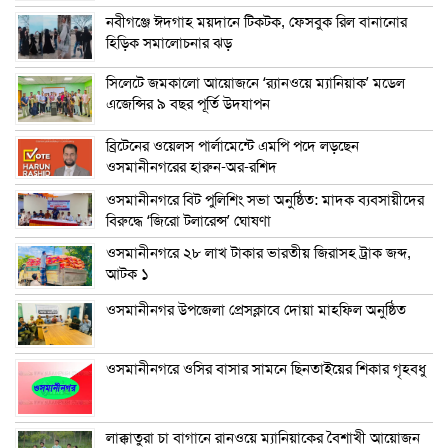
নবীগঞ্জে ঈদগাহ ময়দানে টিকটক, ফেসবুক রিল বানানোর
হিড়িক সমালোচনার ঝড়
সিলেটে জমকালো আয়োজনে ‘র‍্যানওয়ে ম্যানিয়াক’ মডেল
এজেন্সির ৯ বছর পূর্তি উদযাপন
ব্রিটেনের ওয়েলস পার্লামেন্টে এমপি পদে লড়ছেন
ওসমানীনগরের হারুন-অর-রশিদ
ওসমানীনগরে বিট পুলিশিং সভা অনুষ্ঠিত: মাদক ব্যবসায়ীদের
বিরুদ্ধে ‘জিরো টলারেন্স’ ঘোষণা
ওসমানীনগরে ২৮ লাখ টাকার ভারতীয় জিরাসহ ট্রাক জব্দ,
আটক ১
ওসমানীনগর উপজেলা প্রেসক্লাবে দোয়া মাহফিল অনুষ্ঠিত
ওসমানীনগরে ওসির বাসার সামনে ছিনতাইয়ের শিকার গৃহবধু
লাক্কাতুরা চা বাগানে রানওয়ে ম্যানিয়াকের বৈশাখী আয়োজন