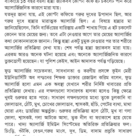
বার্কিংয়ে ১৩ বছর বয়সী হান্না জ্যাকবস কোস্টা কফি হট চকলেট পান করে
অ্যালার্জিজনিত কারণে মারা যায়।
যতদূর জানা যায়, এই কোস্টা কফিতে গরুর দুধের উপাদান ছিল, আর
গরুর দুধে হান্নার মারাত্মক অ্যালার্জি ছিল। এ বিষয়ে হান্নার মা
জানিয়েছিলেন, তিনি বার্কিংয়ের বারিস্তায় একটি শাখায় গিয়ে এ হট চকলেট
কেনেন তার মেয়ের জন্য। তবে এটা নেওয়ার আগে তার মেয়ের অ্যালার্জির
কথা দোকানদারকে জানান। কিন্তু হান্না একটু চুমুক দেওয়ার পর তার শরীরে
অ্যালার্জির প্রতিক্রিয়া দেখা যায়। শেষ পর্যন্ত হান্না জ্যাকবস মারা যায়।
এরকম আরও অনেক ঘটনা হয়েছে এবং অনেকে অ্যালার্জিজনিত কারণে
ভুক্তভোগী হয়েছেন। যা পুলিশ কেইস, আইন আদালত পর্যন্ত গড়িয়েছে।
ফুড অ্যালার্জির সচেতনতা, সাবধানতা ও করণীয় প্রসঙ্গে কুইন মেরী
ইউনিভার্সিটি অব লন্ডনের শিক্ষক ডাক্তার রেজাউল করিম বলেন, ফুড
অ্যালার্জি হলো এমন এক অবস্থা যেখানে শরীর নির্দিষ্ট খাবারের প্রতি
প্রতিক্রিয়া দেখায়। এর লক্ষণগুলো সাধারণত হালকা হলেও কিছু ক্ষেত্রে
খুবই গুরুতর হতে পারে। সাধারণ লক্ষণগুলোর মধ্যে ত্বকে চুলকানি বা
ফোলাভাব, ঠোঁট, মুখ, চোখের ফোলাভাব, শ্বাসকষ্ট, হাঁচি, পেটের ব্যথা, মাথা
ঘোরা এবং ডায়রিয়া অন্তর্ভুক্ত। গুরুতর প্রতিক্রিয়া হলে ঠোঁট, মুখ বা গলা
ফোলা, শ্বাসকষ্ট, গলা আটকে আসা, ত্বক নীল বা ফ্যাকাশে হয়ে যেতে
পারে। খাদ্য অ্যালার্জি ইমিউন সিস্টেমের অতিরিক্ত প্রতিক্রিয়ার ফল।
চিংড়ি, শুঁটকি, বেগুন,গরুর মাংস, দুধ, ডিম, বাদাম প্রভৃতি সাধারণ