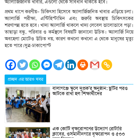
অ্যালার্জিজনিত খাবার, এগুলো থেকে সাবধান থাকতে হবে।
প্রথম ধাপে করণীয়– চিকিৎসা হিসেবে অ্যালার্জিজনিত খাবার এড়িয়ে চলা।
অ্যালার্জি পরীক্ষা, এন্টিহিস্টামিন এবং জরুরি অবস্থায় চিকিৎসকের
শরণাপন্ন হতে হবে। খাদ্য অ্যালার্জি থাকলে খাদ্য লেবেল ভালোভাবে পড়া।
তাছাড়া বন্ধু, পরিবার ও কর্মস্থলে বিষয়টি জানানো উচিত। অ্যালার্জি নিয়ে
অবহেলা মোটেও উচিত নয়, কারণ কখনো কখনো এ থেকে মানুষের মৃত্যু
হতে পারে।সুত্র-ঢাকাপোস্ট
প্রচ্ছদ এর আরও খবর
বালাগঞ্জে স্কুলে দুপ্রক’র অনুষ্ঠান: ছুটির পরও
আটকে রাখা হল শিক্ষার্থীদের
এক কোটি বৃক্ষরোপণের উদ্যোগ রোটারি
ক্লাবের, ওসমানীনগরে বৃক্ষরোপন ও ৫০০