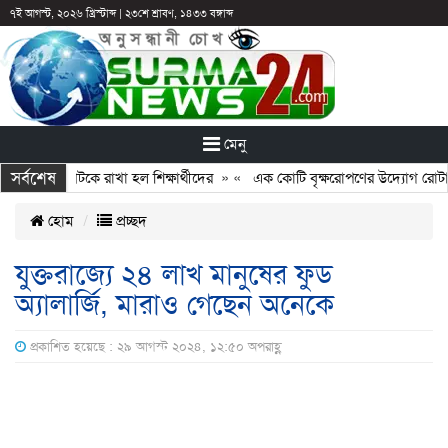
৭ই আগস্ট, ২০২৬ খ্রিস্টাব্দ
|
২৩শে শ্রাবণ, ১৪৩৩ বঙ্গাব্দ
মেনু
সর্বশেষ
 ছুটির পরও আটকে রাখা হল শিক্ষার্থীদের
» «
এক কোটি বৃক্ষরোপণের উদ্যোগ রোটারি ক
হোম
প্রচ্ছদ
যুক্তরাজ্যে ২৪ লাখ মানুষের ফুড
অ্যালার্জি, মারাও গেছেন অনেকে
প্রকাশিত হয়েছে : ২৯ আগস্ট ২০২৪, ১২:৫০ অপরাহ্ণ