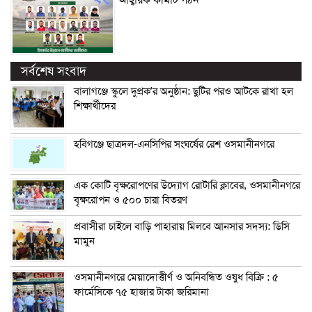
আহ্বায়ক কমিটি গঠন
সর্বশেষ সংবাদ
বালাগঞ্জে স্কুলে দুপ্রক’র অনুষ্ঠান: ছুটির পরও আটকে রাখা হল
শিক্ষার্থীদের
হবিগঞ্জে ছাত্রদল-এনসিপির সংঘর্ষের রেশ ওসমানীনগরে
এক কোটি বৃক্ষরোপণের উদ্যোগ রোটারি ক্লাবের, ওসমানীনগরে
বৃক্ষরোপন ও ৫০০ চারা বিতরণ
প্রবাসীরা চাইলে বাড়ি পাহারায় মিলবে আনসার সদস্য: ডিসি
মামুন
ওসমানীনগরে মেয়াদোত্তীর্ণ ও অনিবন্ধিত ওষুধ বিক্রি : ৫
ফার্মেসিকে ৭৫ হাজার টাকা জরিমানা