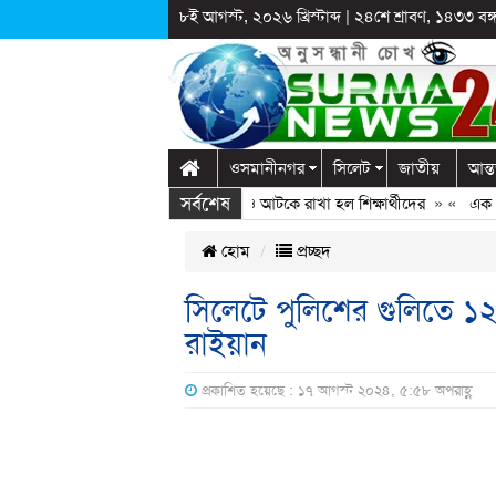
৮ই আগস্ট, ২০২৬ খ্রিস্টাব্দ
|
২৪শে শ্রাবণ, ১৪৩৩ বঙ্গা
ওসমানীনগর
সিলেট
জাতীয়
আন্ত
সর্বশেষ
ঞ্জে স্কুলে দুপ্রক’র অনুষ্ঠান: ছুটির পরও আটকে রাখা হল শিক্ষার্থীদের
» «
এক কোটি ব
হোম
প্রচ্ছদ
সিলেটে পুলিশের গুলিতে ১২
রাইয়ান
প্রকাশিত হয়েছে : ১৭ আগস্ট ২০২৪, ৫:৫৮ অপরাহ্ণ