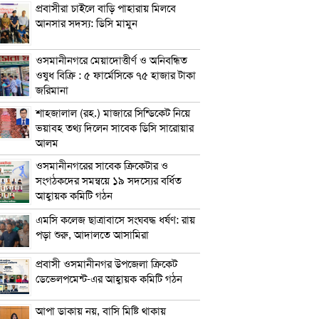
প্রবাসীরা চাইলে বাড়ি পাহারায় মিলবে
আনসার সদস্য: ডিসি মামুন
ওসমানীনগরে মেয়াদোত্তীর্ণ ও অনিবন্ধিত
ওষুধ বিক্রি : ৫ ফার্মেসিকে ৭৫ হাজার টাকা
জরিমানা
শাহজালাল (রহ.) মাজারে সিন্ডিকেট নিয়ে
ভয়াবহ তথ্য দিলেন সাবেক ডিসি সারোয়ার
আলম
ওসমানীনগরের সাবেক ক্রিকেটার ও
সংগঠকদের সমন্বয়ে ১৯ সদস্যের বর্ধিত
আহ্বায়ক কমিটি গঠন
এম‌সি কলেজ ছাত্রাবাসে সংঘবদ্ধ ধর্ষণ: রায়
পড়া শুরু, আদালতে আসামিরা
প্রবাসী ওসমানীনগর উপজেলা ক্রিকেট
ডেভেলপমেন্ট-এর আহ্বায়ক কমিটি গঠন
আপা ডাকায় নয়, বাসি মিষ্টি থাকায়