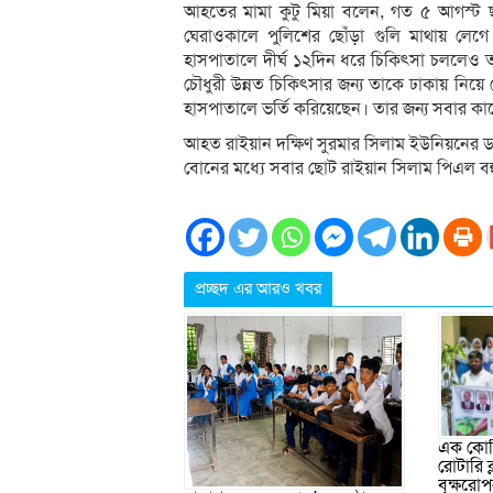
আহতের মামা কুটু মিয়া বলেন, গত ৫ আগস্ট ছ
ঘেরাওকালে পুলিশের ছোঁড়া গুলি মাথায় ল
হাসপাতালে দীর্ঘ ১২দিন ধরে চিকিৎসা চললেও 
চৌধুরী উন্নত চিকিৎসার জন্য তাকে ঢাকায় নিয়ে
হাসপাতালে ভর্তি করিয়েছেন। তার জন্য সবার কা
আহত রাইয়ান দক্ষিণ সুরমার সিলাম ইউনিয়নের ডাল
বোনের মধ্যে সবার ছোট রাইয়ান সিলাম পিএল বহুমু
প্রচ্ছদ এর আরও খবর
এক কোটি
রোটারি 
বৃক্ষরো