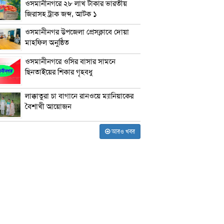
ওসমানীনগরে ২৮ লাখ টাকার ভারতীয়
জিরাসহ ট্রাক জব্দ, আটক ১
ওসমানীনগর উপজেলা প্রেসক্লাবে দোয়া
মাহফিল অনুষ্ঠিত
ওসমানীনগরে ওসির বাসার সামনে
ছিনতাইয়ের শিকার গৃহবধু
লাক্কাতুরা চা বাগানে রানওয়ে ম্যানিয়াকের
বৈশাখী আয়োজন
আরও খবর