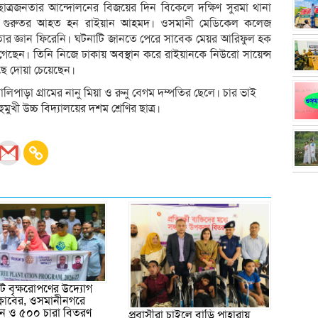
াত্রজনতার আন্দোলনের বিজয়ের দিন বিকেলে দক্ষিণ সুরমা থানা
েগে গুরুতর আহত হন রাইয়ান আহমদ। ওসমানী মেডিকেল কলেজ
তার জ্ঞান ফিরেনি। ঘটনাটি জানতে পেরে সাবেক মেয়র আরিফুল হক
 গেছেন। তিনি নিজে ঢাকায় অবস্থান করে রাইয়ানকে নিউরো সায়েন্স
ছে দোয়া চেয়েছেন।
িপাড়া গ্রামের নানু মিয়া ও রুনু বেগম দম্পতির ছেলে। চার ভাই
খী উচ্চ বিদ্যালয়ের দশম শ্রেণির ছাত্র।
 বৃক্ষরোপণের উদ্যোগ
ক্লাবের, ওসমানীনগরে
পন ও ৫০০ চারা বিতরণ
প্রবাসীরা চাইলে বাড়ি পাহারায়