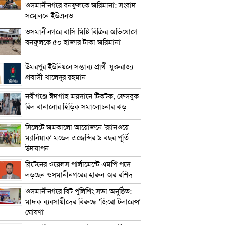
ওসমানীনগরে বনফুলকে জরিমানা: সংবাদ
সম্মেলনে ইউএনও
ওসমানীনগরে বাসি মিষ্টি বিক্রির অভিযোগে
বনফুলকে ৫০ হাজার টাকা জরিমানা
উমরপুর ইউনিয়নে সম্ভাব্য প্রার্থী যুক্তরাজ্য
প্রবাসী খালেদুর রহমান
নবীগঞ্জে ঈদগাহ ময়দানে টিকটক, ফেসবুক
রিল বানানোর হিড়িক সমালোচনার ঝড়
সিলেটে জমকালো আয়োজনে ‘র‍্যানওয়ে
ম্যানিয়াক’ মডেল এজেন্সির ৯ বছর পূর্তি
উদযাপন
ব্রিটেনের ওয়েলস পার্লামেন্টে এমপি পদে
লড়ছেন ওসমানীনগরের হারুন-অর-রশিদ
ওসমানীনগরে বিট পুলিশিং সভা অনুষ্ঠিত:
মাদক ব্যবসায়ীদের বিরুদ্ধে ‘জিরো টলারেন্স’
ঘোষণা