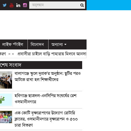
লাইফ স্টাইল
বিনোদন
অন্যান্য
» «
প্রবাসীরা চাইলে বাড়ি পাহারায় মিলবে আনসার সদস্য: ডিসি মামুন
» «
ওসমানী
্বশেষ সংবাদ
বালাগঞ্জে স্কুলে দুপ্রক’র অনুষ্ঠান: ছুটির পরও
আটকে রাখা হল শিক্ষার্থীদের
হবিগঞ্জে ছাত্রদল-এনসিপির সংঘর্ষের রেশ
ওসমানীনগরে
এক কোটি বৃক্ষরোপণের উদ্যোগ রোটারি
ক্লাবের, ওসমানীনগরে বৃক্ষরোপন ও ৫০০
চারা বিতরণ