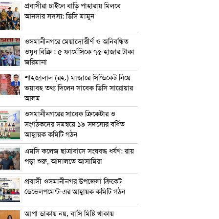
প্রবাসীরা চাইলে বাড়ি পাহারায় মিলবে
আনসার সদস্য: ডিসি মামুন
ওসমানীনগরে মেয়াদোত্তীর্ণ ও অনিবন্ধিত
ওষুধ বিক্রি : ৫ ফার্মেসিকে ৭৫ হাজার টাকা
জরিমানা
শাহজালাল (রহ.) মাজারে সিন্ডিকেট নিয়ে
ভয়াবহ তথ্য দিলেন সাবেক ডিসি সারোয়ার
আলম
ওসমানীনগরের সাবেক ক্রিকেটার ও
সংগঠকদের সমন্বয়ে ১৯ সদস্যের বর্ধিত
আহ্বায়ক কমিটি গঠন
এম‌সি কলেজ ছাত্রাবাসে সংঘবদ্ধ ধর্ষণ: রায়
পড়া শুরু, আদালতে আসামিরা
প্রবাসী ওসমানীনগর উপজেলা ক্রিকেট
ডেভেলপমেন্ট-এর আহ্বায়ক কমিটি গঠন
আপা ডাকায় নয়, বাসি মিষ্টি থাকায়