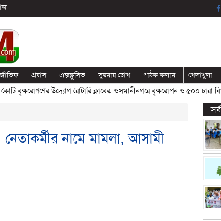
ব্দ
র্জাতিক
প্রবাস
এক্সক্লুসিভ
সুরমার চোখ
পাঠক কলাম
খেলাধুলা
 বৃক্ষরোপণের উদ্যোগ রোটারি ক্লাবের, ওসমানীনগরে বৃক্ষরোপন ও ৫০০ চারা বিতরণ
সর
নেতাকর্মীর নামে মামলা, আসামী