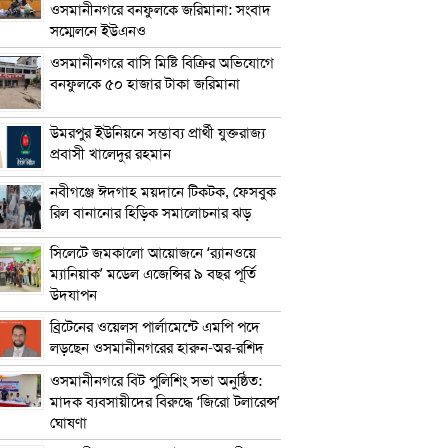
ওসমানীনগরে বনফুলকে জরিমানা: সংবাদ
সম্মেলনে ইউএনও
ওসমানীনগরে বাসি মিষ্টি বিক্রির অভিযোগে
বনফুলকে ৫০ হাজার টাকা জরিমানা
উমরপুর ইউনিয়নে সম্ভাব্য প্রার্থী যুক্তরাজ্য
প্রবাসী খালেদুর রহমান
নবীগঞ্জে ঈদগাহ ময়দানে টিকটক, ফেসবুক
রিল বানানোর হিড়িক সমালোচনার ঝড়
সিলেটে জমকালো আয়োজনে ‘র‍্যানওয়ে
ম্যানিয়াক’ মডেল এজেন্সির ৯ বছর পূর্তি
উদযাপন
ব্রিটেনের ওয়েলস পার্লামেন্টে এমপি পদে
লড়ছেন ওসমানীনগরের হারুন-অর-রশিদ
ওসমানীনগরে বিট পুলিশিং সভা অনুষ্ঠিত:
মাদক ব্যবসায়ীদের বিরুদ্ধে ‘জিরো টলারেন্স’
ঘোষণা