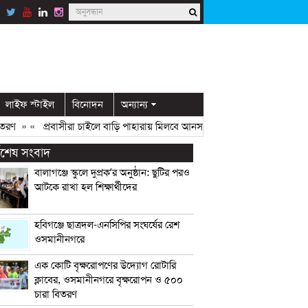
লাইফ স্টাইল
বিনোদন
অন্যান্য
» «
প্রবাসীরা চাইলে বাড়ি পাহারায় মিলবে আনসার সদস্য: ডিসি মামুন
» «
ওসমান
্বশেষ সংবাদ
বালাগঞ্জে স্কুলে দুপ্রক’র অনুষ্ঠান: ছুটির পরও
আটকে রাখা হল শিক্ষার্থীদের
হবিগঞ্জে ছাত্রদল-এনসিপির সংঘর্ষের রেশ
ওসমানীনগরে
এক কোটি বৃক্ষরোপণের উদ্যোগ রোটারি
ক্লাবের, ওসমানীনগরে বৃক্ষরোপন ও ৫০০
চারা বিতরণ