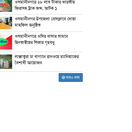
ওসমানীনগরে ২৮ লাখ টাকার ভারতীয়
জিরাসহ ট্রাক জব্দ, আটক ১
ওসমানীনগর উপজেলা প্রেসক্লাবে দোয়া
মাহফিল অনুষ্ঠিত
ওসমানীনগরে ওসির বাসার সামনে
ছিনতাইয়ের শিকার গৃহবধু
লাক্কাতুরা চা বাগানে রানওয়ে ম্যানিয়াকের
বৈশাখী আয়োজন
আরও খবর