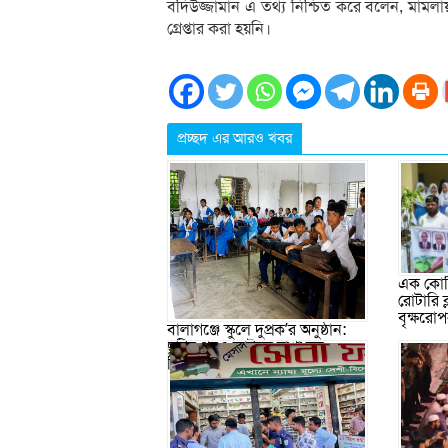
বদিউজ্জামান এ তথ্য নিশ্চিত করে বলেন, মামলায় 
গ্রেপ্তার করা হয়নি।
প্রচ্ছদ এর আরও খবর
এক কোটি
রোটারি 
বৃক্ষরো
বালাগঞ্জে স্কুলে দুপ্রক’র অনুষ্ঠান:
ছুটির পরও আটকে রাখা হল
শিক্ষার্থীদের