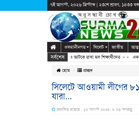
৭ই আগস্ট, ২০২৬ খ্রিস্টাব্দ
|
২৩শে শ্রাবণ, ১৪৩৩ বঙ্গা
ওসমানীনগর
সিলেট
জাতীয়
আন্ত
সর্বশেষ
াগঞ্জে স্কুলে দুপ্রক’র অনুষ্ঠান: ছুটির পরও আটকে রাখা হল শিক্ষার্থীদের
» «
এক কোটি
হোম
প্রচ্ছদ
সিলেটে আওয়ামী লীগের ৮১ 
যারা…
প্রকাশিত হয়েছে : ১৬ আগস্ট ২০২৪, ৮:২৩ অপরাহ্ণ