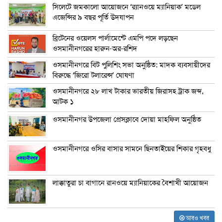
সিলেটে জমকালো আয়োজনে ‘র‍্যানওয়ে ম্যানিয়াক’ মডেল
এজেন্সির ৯ বছর পূর্তি উদযাপন
ব্রিটেনের ওয়েলস পার্লামেন্টে এমপি পদে লড়ছেন
ওসমানীনগরের হারুন-অর-রশিদ
ওসমানীনগরে বিট পুলিশিং সভা অনুষ্ঠিত: মাদক ব্যবসায়ীদের
বিরুদ্ধে ‘জিরো টলারেন্স’ ঘোষণা
ওসমানীনগরে ২৮ লাখ টাকার ভারতীয় জিরাসহ ট্রাক জব্দ,
আটক ১
ওসমানীনগর উপজেলা প্রেসক্লাবে দোয়া মাহফিল অনুষ্ঠিত
ওসমানীনগরে ওসির বাসার সামনে ছিনতাইয়ের শিকার গৃহবধু
লাক্কাতুরা চা বাগানে রানওয়ে ম্যানিয়াকের বৈশাখী আয়োজন
আরও খবর