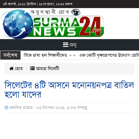
৯ই আগস্ট, ২০২৬ খ্রিস্টাব্দ
|
২৫শে শ্রাবণ, ১৪৩৩ বঙ্গাব্দ
মেনু
সর্বশেষ
: ছুটির পরও আটকে রাখা হল শিক্ষার্থীদের
» «
এক কোটি বৃক্ষরোপণের উদ্যোগ রোটারি
হোম
আমরা সিলেটী
সিলেটের ৪টি আসনে মনোনয়নপত্র বাতিল
হলো যাদের
প্রকাশিত হয়েছে : ০৩ ডিসেম্বর ২০২৩, ৩:৪৩ অপরাহ্ণ