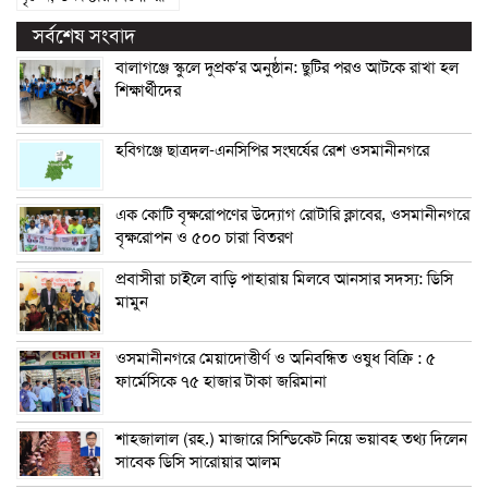
সর্বশেষ সংবাদ
বালাগঞ্জে স্কুলে দুপ্রক’র অনুষ্ঠান: ছুটির পরও আটকে রাখা হল
শিক্ষার্থীদের
হবিগঞ্জে ছাত্রদল-এনসিপির সংঘর্ষের রেশ ওসমানীনগরে
এক কোটি বৃক্ষরোপণের উদ্যোগ রোটারি ক্লাবের, ওসমানীনগরে
বৃক্ষরোপন ও ৫০০ চারা বিতরণ
প্রবাসীরা চাইলে বাড়ি পাহারায় মিলবে আনসার সদস্য: ডিসি
মামুন
ওসমানীনগরে মেয়াদোত্তীর্ণ ও অনিবন্ধিত ওষুধ বিক্রি : ৫
ফার্মেসিকে ৭৫ হাজার টাকা জরিমানা
শাহজালাল (রহ.) মাজারে সিন্ডিকেট নিয়ে ভয়াবহ তথ্য দিলেন
সাবেক ডিসি সারোয়ার আলম