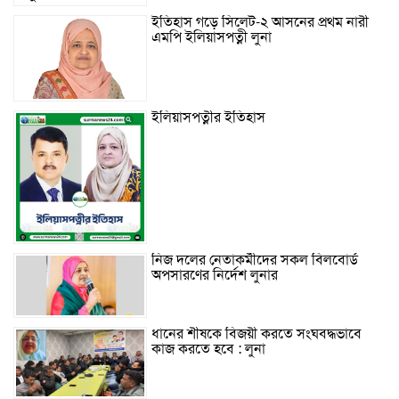
ইতিহাস গড়ে সিলেট-২ আসনের প্রথম নারী
এমপি ইলিয়াসপত্নী লুনা
ইলিয়াসপত্নীর ইতিহাস
নিজ দলের নেতাকর্মীদের সকল বিলবোর্ড
অপসারণের নির্দেশ লুনার
ধানের শীষকে বিজয়ী করতে সংঘবদ্ধভাবে
কাজ করতে হবে : লুনা