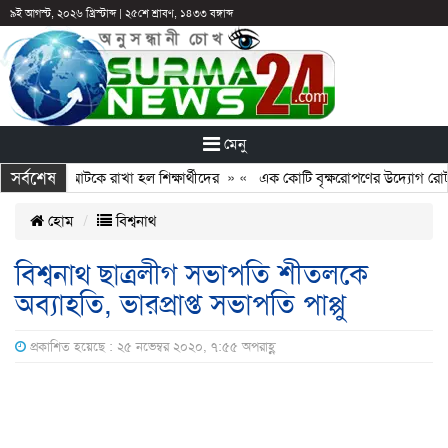
৯ই আগস্ট, ২০২৬ খ্রিস্টাব্দ
|
২৫শে শ্রাবণ, ১৪৩৩ বঙ্গাব্দ
মেনু
সর্বশেষ
ন: ছুটির পরও আটকে রাখা হল শিক্ষার্থীদের
» «
এক কোটি বৃক্ষরোপণের উদ্যোগ রোটারি
হোম
বিশ্বনাথ
বিশ্বনাথ ছাত্রলীগ সভাপতি শীতলকে
অব্যাহতি, ভারপ্রাপ্ত সভাপতি পাপ্পু
প্রকাশিত হয়েছে : ২৫ নভেম্বর ২০২০, ৭:৫৫ অপরাহ্ণ