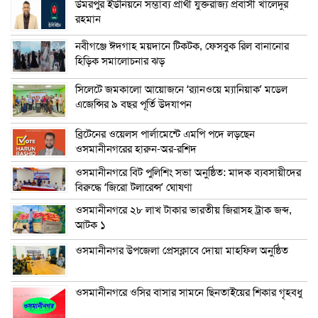
উমরপুর ইউনিয়নে সম্ভাব্য প্রার্থী যুক্তরাজ্য প্রবাসী খালেদুর
রহমান
নবীগঞ্জে ঈদগাহ ময়দানে টিকটক, ফেসবুক রিল বানানোর
হিড়িক সমালোচনার ঝড়
সিলেটে জমকালো আয়োজনে ‘র‍্যানওয়ে ম্যানিয়াক’ মডেল
এজেন্সির ৯ বছর পূর্তি উদযাপন
ব্রিটেনের ওয়েলস পার্লামেন্টে এমপি পদে লড়ছেন
ওসমানীনগরের হারুন-অর-রশিদ
ওসমানীনগরে বিট পুলিশিং সভা অনুষ্ঠিত: মাদক ব্যবসায়ীদের
বিরুদ্ধে ‘জিরো টলারেন্স’ ঘোষণা
ওসমানীনগরে ২৮ লাখ টাকার ভারতীয় জিরাসহ ট্রাক জব্দ,
আটক ১
ওসমানীনগর উপজেলা প্রেসক্লাবে দোয়া মাহফিল অনুষ্ঠিত
ওসমানীনগরে ওসির বাসার সামনে ছিনতাইয়ের শিকার গৃহবধু