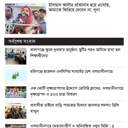
ইলিয়াস আলীর প্রতিনিধি হয়ে এসেছি,
আমাকে ফিরিয়ে দেবেন না: লুনা
সর্বশেষ সংবাদ
বালাগঞ্জে স্কুলে দুপ্রক’র অনুষ্ঠান: ছুটির পরও আটকে রাখা হল
শিক্ষার্থীদের
হবিগঞ্জে ছাত্রদল-এনসিপির সংঘর্ষের রেশ ওসমানীনগরে
এক কোটি বৃক্ষরোপণের উদ্যোগ রোটারি ক্লাবের, ওসমানীনগরে
বৃক্ষরোপন ও ৫০০ চারা বিতরণ
প্রবাসীরা চাইলে বাড়ি পাহারায় মিলবে আনসার সদস্য: ডিসি
মামুন
ওসমানীনগরে মেয়াদোত্তীর্ণ ও অনিবন্ধিত ওষুধ বিক্রি : ৫