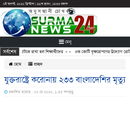
৬ই আগস্ট, ২০২৬ খ্রিস্টাব্দ
|
২২শে শ্রাবণ, ১৪৩৩ বঙ্গাব্দ
মেনু
সর্বশেষ
: ছুটির পরও আটকে রাখা হল শিক্ষার্থীদের
» «
এক কোটি বৃক্ষরোপণের উদ্যোগ রোটারি
হোম
প্রচ্ছদ
যুক্তরাষ্ট্রে করোনায় ২৩৩ বাংলাদেশির মৃত্যু
প্রকাশিত হয়েছে : ০২ মে ২০২০, ১:৫৫ অপরাহ্ণ