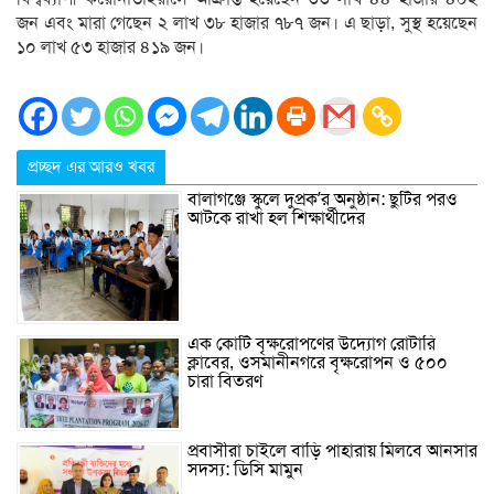
জন এবং মারা গেছেন ২ লাখ ৩৮ হাজার ৭৮৭ জন। এ ছাড়া, সুস্থ হয়েছেন
১০ লাখ ৫৩ হাজার ৪১৯ জন।
প্রচ্ছদ এর আরও খবর
বালাগঞ্জে স্কুলে দুপ্রক’র অনুষ্ঠান: ছুটির পরও
আটকে রাখা হল শিক্ষার্থীদের
এক কোটি বৃক্ষরোপণের উদ্যোগ রোটারি
ক্লাবের, ওসমানীনগরে বৃক্ষরোপন ও ৫০০
চারা বিতরণ
প্রবাসীরা চাইলে বাড়ি পাহারায় মিলবে আনসার
সদস্য: ডিসি মামুন