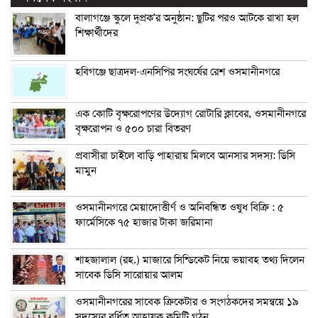
বালাগঞ্জে স্কুলে দুপ্রক’র অনুষ্ঠান: ছুটির পরও আটকে রাখা হল
শিক্ষার্থীদের
হবিগঞ্জে ছাত্রদল-এনসিপির সংঘর্ষের রেশ ওসমানীনগরে
এক কোটি বৃক্ষরোপণের উদ্যোগ রোটারি ক্লাবের, ওসমানীনগরে
বৃক্ষরোপন ও ৫০০ চারা বিতরণ
প্রবাসীরা চাইলে বাড়ি পাহারায় মিলবে আনসার সদস্য: ডিসি
মামুন
ওসমানীনগরে মেয়াদোত্তীর্ণ ও অনিবন্ধিত ওষুধ বিক্রি : ৫
ফার্মেসিকে ৭৫ হাজার টাকা জরিমানা
শাহজালাল (রহ.) মাজারে সিন্ডিকেট নিয়ে ভয়াবহ তথ্য দিলেন
সাবেক ডিসি সারোয়ার আলম
ওসমানীনগরের সাবেক ক্রিকেটার ও সংগঠকদের সমন্বয়ে ১৯
সদস্যের বর্ধিত আহ্বায়ক কমিটি গঠন