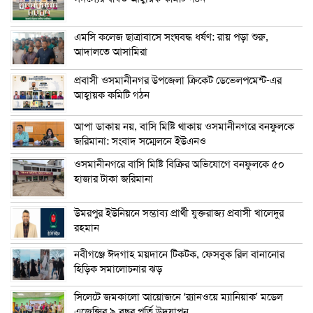
এম‌সি কলেজ ছাত্রাবাসে সংঘবদ্ধ ধর্ষণ: রায় পড়া শুরু,
আদালতে আসামিরা
প্রবাসী ওসমানীনগর উপজেলা ক্রিকেট ডেভেলপমেন্ট-এর
আহ্বায়ক কমিটি গঠন
আপা ডাকায় নয়, বাসি মিষ্টি থাকায় ওসমানীনগরে বনফুলকে
জরিমানা: সংবাদ সম্মেলনে ইউএনও
ওসমানীনগরে বাসি মিষ্টি বিক্রির অভিযোগে বনফুলকে ৫০
হাজার টাকা জরিমানা
উমরপুর ইউনিয়নে সম্ভাব্য প্রার্থী যুক্তরাজ্য প্রবাসী খালেদুর
রহমান
নবীগঞ্জে ঈদগাহ ময়দানে টিকটক, ফেসবুক রিল বানানোর
হিড়িক সমালোচনার ঝড়
সিলেটে জমকালো আয়োজনে ‘র‍্যানওয়ে ম্যানিয়াক’ মডেল
এজেন্সির ৯ বছর পূর্তি উদযাপন