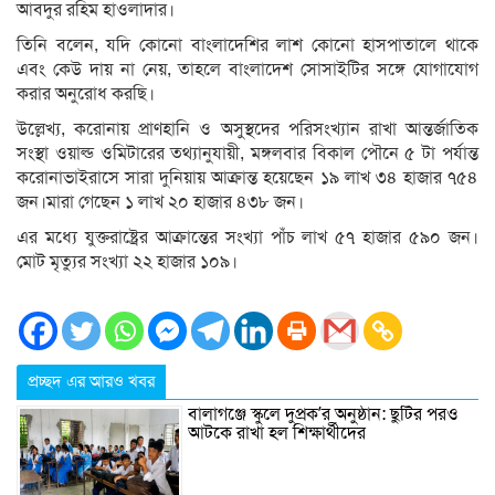
আবদুর রহিম হাওলাদার।
তিনি বলেন, যদি কোনো বাংলাদেশির লাশ কোনো হাসপাতালে থাকে
এবং কেউ দায় না নেয়, তাহলে বাংলাদেশ সোসাইটির সঙ্গে যোগাযোগ
করার অনুরোধ করছি।
উল্লেখ্য, করোনায় প্রাণহানি ও অসুস্থদের পরিসংখ্যান রাখা আন্তর্জাতিক
সংস্থা ওয়াল্ড ওমিটারের তথ্যানুযায়ী, মঙ্গলবার বিকাল পৌনে ৫ টা পর্যান্ত
করোনাভাইরাসে সারা দুনিয়ায় আক্রান্ত হয়েছেন ১৯ লাখ ৩৪ হাজার ৭৫৪
জন।মারা গেছেন ১ লাখ ২০ হাজার ৪৩৮ জন।
এর মধ্যে যুক্তরাষ্ট্রের আক্রান্তের সংখ্যা পাঁচ লাখ ৫৭ হাজার ৫৯০ জন।
মোট মৃত্যুর সংখ্যা ২২ হাজার ১০৯।
প্রচ্ছদ এর আরও খবর
বালাগঞ্জে স্কুলে দুপ্রক’র অনুষ্ঠান: ছুটির পরও
আটকে রাখা হল শিক্ষার্থীদের