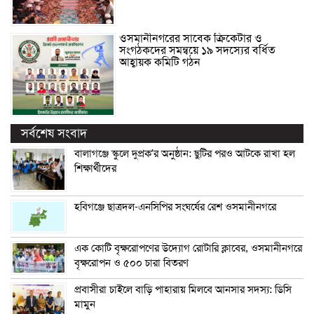
ওসমানীনগরের সাবেক ক্রিকেটার ও
সংগঠকদের সমন্বয়ে ১৯ সদস্যের বর্ধিত
আহ্বায়ক কমিটি গঠন
সর্বশেষ সংবাদ
বালাগঞ্জে স্কুলে দুপ্রক’র অনুষ্ঠান: ছুটির পরও আটকে রাখা হল
শিক্ষার্থীদের
হবিগঞ্জে ছাত্রদল-এনসিপির সংঘর্ষের রেশ ওসমানীনগরে
এক কোটি বৃক্ষরোপণের উদ্যোগ রোটারি ক্লাবের, ওসমানীনগরে
বৃক্ষরোপন ও ৫০০ চারা বিতরণ
প্রবাসীরা চাইলে বাড়ি পাহারায় মিলবে আনসার সদস্য: ডিসি
মামুন