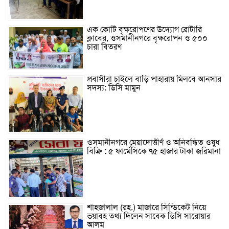
এক কোটি বৃক্ষরোপণের উদ্যোগ রোটারি
ক্লাবের, ওসমানীনগরে বৃক্ষরোপন ও ৫০০
চারা বিতরণ
প্রবাসীরা চাইলে বাড়ি পাহারায় মিলবে আনসার
সদস্য: ডিসি মামুন
ওসমানীনগরে মেয়াদোত্তীর্ণ ও অনিবন্ধিত ওষুধ
বিক্রি : ৫ ফার্মেসিকে ৭৫ হাজার টাকা জরিমানা
শাহজালাল (রহ.) মাজারে সিন্ডিকেট নিয়ে
ভয়াবহ তথ্য দিলেন সাবেক ডিসি সারোয়ার
আলম