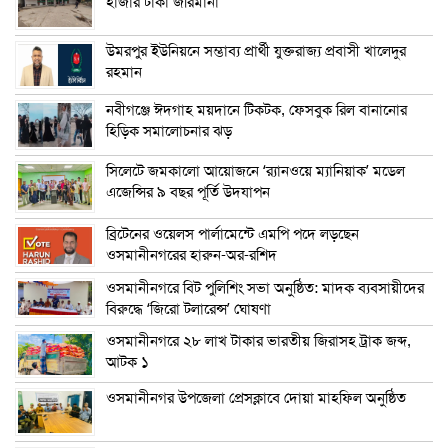
হাজার টাকা জরিমানা
উমরপুর ইউনিয়নে সম্ভাব্য প্রার্থী যুক্তরাজ্য প্রবাসী খালেদুর
রহমান
নবীগঞ্জে ঈদগাহ ময়দানে টিকটক, ফেসবুক রিল বানানোর
হিড়িক সমালোচনার ঝড়
সিলেটে জমকালো আয়োজনে ‘র‍্যানওয়ে ম্যানিয়াক’ মডেল
এজেন্সির ৯ বছর পূর্তি উদযাপন
ব্রিটেনের ওয়েলস পার্লামেন্টে এমপি পদে লড়ছেন
ওসমানীনগরের হারুন-অর-রশিদ
ওসমানীনগরে বিট পুলিশিং সভা অনুষ্ঠিত: মাদক ব্যবসায়ীদের
বিরুদ্ধে ‘জিরো টলারেন্স’ ঘোষণা
ওসমানীনগরে ২৮ লাখ টাকার ভারতীয় জিরাসহ ট্রাক জব্দ,
আটক ১
ওসমানীনগর উপজেলা প্রেসক্লাবে দোয়া মাহফিল অনুষ্ঠিত