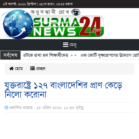
৮ই আগস্ট, ২০২৬ খ্রিস্টাব্দ
|
২৪শে শ্রাবণ, ১৪৩৩ বঙ্গাব্দ
মেনু
সর্বশেষ
ন: ছুটির পরও আটকে রাখা হল শিক্ষার্থীদের
» «
এক কোটি বৃক্ষরোপণের উদ্যোগ রোটারি
হোম
প্রচ্ছদ
যুক্তরাষ্ট্রে ১২৭ বাংলাদেশির প্রাণ কেড়ে
নিলো করোনা
প্রকাশিত হয়েছে : ১৫ এপ্রিল ২০২০, ১২:৩০ পূর্বাহ্ণ