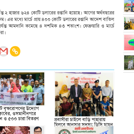
্যন্ত ২ হাজার ৬২৪ কোটি ডলারের রপ্তানি হয়েছে। আগের অর্থবছরের
এর মধ্যে মার্চে প্রায় ৪০০ কোটি ডলারের রপ্তানি আদেশ বাতিল
্যন্ত আমদানি কমেছে ৪ দশমিক ৪৩ শতাংশ। ফেব্রুয়ারি ও মার্চে
রা।
 বৃক্ষরোপণের উদ্যোগ
ক্লাবের, ওসমানীনগরে
পন ও ৫০০ চারা বিতরণ
প্রবাসীরা চাইলে বাড়ি পাহারায়
মিলবে আনসার সদস্য: ডিসি মামুন