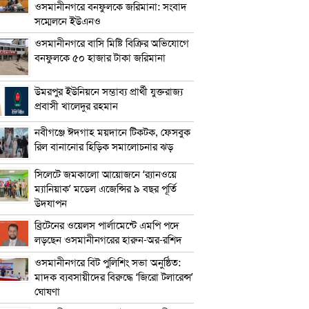
ওসমানীনগরে বনফুলকে জরিমানা: সংবাদ
সম্মেলনে ইউএনও
ওসমানীনগরে বাসি মিষ্টি বিক্রির অভিযোগে
বনফুলকে ৫০ হাজার টাকা জরিমানা
উমরপুর ইউনিয়নে সম্ভাব্য প্রার্থী যুক্তরাজ্য
প্রবাসী খালেদুর রহমান
নবীগঞ্জে ঈদগাহ ময়দানে টিকটক, ফেসবুক
রিল বানানোর হিড়িক সমালোচনার ঝড়
সিলেটে জমকালো আয়োজনে ‘র‍্যানওয়ে
ম্যানিয়াক’ মডেল এজেন্সির ৯ বছর পূর্তি
উদযাপন
ব্রিটেনের ওয়েলস পার্লামেন্টে এমপি পদে
লড়ছেন ওসমানীনগরের হারুন-অর-রশিদ
ওসমানীনগরে বিট পুলিশিং সভা অনুষ্ঠিত:
মাদক ব্যবসায়ীদের বিরুদ্ধে ‘জিরো টলারেন্স’
ঘোষণা