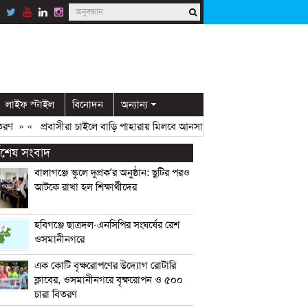
লাইফ স্টাইল
বিনোদন
অন্যান্য
» «
প্রবাসীরা চাইলে বাড়ি পাহারায় মিলবে আনসার সদস্য: ডিসি মামুন
» «
ওসমান
্বশেষ সংবাদ
বালাগঞ্জে স্কুলে দুপ্রক’র অনুষ্ঠান: ছুটির পরও
আটকে রাখা হল শিক্ষার্থীদের
হবিগঞ্জে ছাত্রদল-এনসিপির সংঘর্ষের রেশ
ওসমানীনগরে
এক কোটি বৃক্ষরোপণের উদ্যোগ রোটারি
ক্লাবের, ওসমানীনগরে বৃক্ষরোপন ও ৫০০
চারা বিতরণ