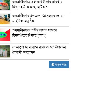
ওসমানীনগরে ২৮ লাখ টাকার ভারতীয়
জিরাসহ ট্রাক জব্দ, আটক ১
ওসমানীনগর উপজেলা প্রেসক্লাবে দোয়া
মাহফিল অনুষ্ঠিত
ওসমানীনগরে ওসির বাসার সামনে
ছিনতাইয়ের শিকার গৃহবধু
লাক্কাতুরা চা বাগানে রানওয়ে ম্যানিয়াকের
বৈশাখী আয়োজন
আরও খবর