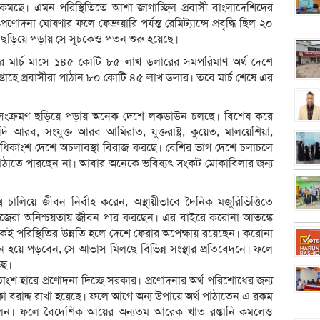
মছে। এমন পরিস্থিতিতে আশা জাগাচ্ছিল প্রবাসী বাংলাদেশিদের
োদনা ঘোষণার ফলে ফেব্রুয়ারি পর্যন্ত রেমিট্যান্সে প্রবৃদ্ধি ছিল ২০
স ছড়িয়ে পড়ায় সে সূচকেও পতন শুরু হয়েছে।
ের মার্চ মাসে ১৪৫ কোটি ৮৫ লাখ ডলারের সমপরিমাণ অর্থ দেশে
ই সপ্তাহে প্রবাসীরা পাঠান ৮০ কোটি ৪৫ লাখ ডলার। তবে মার্চ শেষে এর
াসের সংক্রমণ ছড়িয়ে পড়ায় অনেক দেশে লকডাউন চলছে। বিশেষ করে
দি আরব, সংযুক্ত আরব আমিরাত, যুক্তরাষ্ট্র, কুয়েত, মালয়েশিয়া,
 অধিকাংশ দেশে অচলাবস্থা বিরাজ করছে। বেশির ভাগ দেশে চলাচলে
পাঠাতে পারছেন না। আবার অনেকে ভবিষ্যৎ সংকট মোকাবিলার জন্য
সি চালিয়ে জীবন নির্বাহ করেন, অস্থায়ীভাবে দৈনিক মজুরিভিত্তিতে
 নিজেরা অনিশ্চয়তায় জীবন পার করছেন। এর বাইরে করোনা আতঙ্কে
েই পরিস্থিতির উন্নতি হলে দেশে ফেরার অপেক্ষায় রয়েছেন। করোনা
ীন হয়ে পড়বেন, সে আভাস মিলছে বিভিন্ন সংস্থার প্রতিবেদনে। ফলে
ছে।
ংশ হারে প্রণোদনা দিচ্ছে সরকার। প্রণোদনার অর্থ পরিশোধের জন্য
া বরাদ্দ রাখা হয়েছে। ফলে আগে অন্য উপায়ে অর্থ পাঠাতেন এ রকম
াচ্ছিলেন। ফলে বৈদেশিক আয়ের অন্যতম আরেক খাত রপ্তানি কমলেও