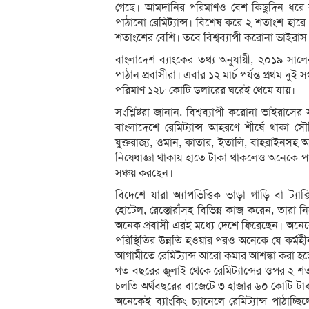
গেছে। আমদানির পরিমাণও বেশ কিছুদিন ধরে ক
পাঠানো রেমিট্যান্স। বিশেষ করে ২ শতাংশ হারে প্রণ
শতাংশের বেশি। তবে বিশ্বব্যাপী করোনা ভাইরা
বাংলাদেশ ব্যাংকের তথ্য অনুযায়ী, ২০১৯ সাল
পাঠান প্রবাসীরা। এবার ১২ মার্চ পর্যন্ত প্রথম দু
পরিমাণ ১২৮ কোটি ডলারের ঘরেই থেমে যায়।
সংশ্লিষ্টরা জানান, বিশ্বব্যাপী করোনা ভাইর
বাংলাদেশে রেমিট্যান্স আহরণে শীর্ষে থাকা সৌ
যুক্তরাজ্য, ওমান, কাতার, ইতালি, বাহরাইনসহ
নিষেধাজ্ঞা থাকায় হাতে টাকা থাকলেও অনেকে 
সঞ্চয় করছেন।
বিদেশে যারা অ্যাপভিত্তিক ভাড়া গাড়ি বা ট্যাক্
হোটেল, রেস্তোরাঁসহ বিভিন্ন কাজ করেন, তারা
অনেক প্রবাসী এরই মধ্যে দেশে ফিরেছেন। অনেক
পরিস্থিতির উন্নতি হওয়ার পরও অনেকে যে কর্মহ
আগামীতে রেমিট্যান্স আরো কমার আশঙ্কা করা হচ্
গত বছরের জুলাই থেকে রেমিট্যান্সের ওপর ২ শতা
চলতি অর্থবছরের বাজেটে ৩ হাজার ৬০ কোটি টাক
অনেকেই ব্যাংকিং চ্যানেলে রেমিট্যান্স পাঠ