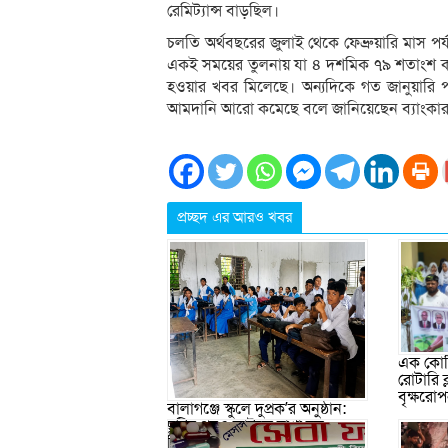
রেমিট্যান্স বাড়ছিল।
চলতি অর্থবছরের জুলাই থেকে ফেব্রুয়ারি মাস পর
একই সময়ের তুলনায় যা ৪ দশমিক ৭৯ শতাংশ কম। 
হওয়ার খবর মিলেছে। অন্যদিকে গত জানুয়ারি পর
আমদানি আরো কমেছে বলে জানিয়েছেন ব্যাংকার
প্রচ্ছদ এর আরও খবর
এক কোটি
রোটারি 
বৃক্ষরো
বালাগঞ্জে স্কুলে দুপ্রক’র অনুষ্ঠান:
ছুটির পরও আটকে রাখা হল
শিক্ষার্থীদের