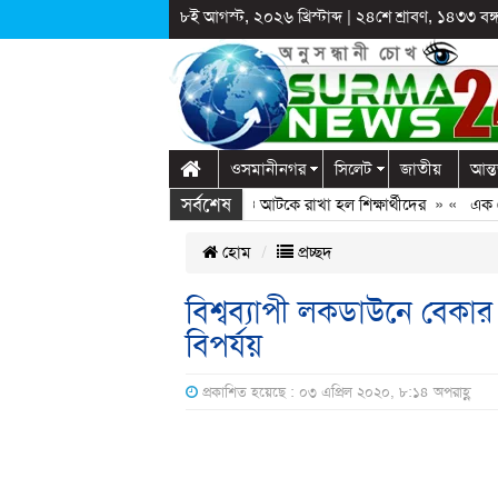
৮ই আগস্ট, ২০২৬ খ্রিস্টাব্দ
|
২৪শে শ্রাবণ, ১৪৩৩ বঙ্গা
ওসমানীনগর
সিলেট
জাতীয়
আন্ত
সর্বশেষ
গঞ্জে স্কুলে দুপ্রক’র অনুষ্ঠান: ছুটির পরও আটকে রাখা হল শিক্ষার্থীদের
» «
এক কোটি 
হোম
প্রচ্ছদ
বিশ্বব্যাপী লকডাউনে বেকার হ
বিপর্যয়
প্রকাশিত হয়েছে : ০৩ এপ্রিল ২০২০, ৮:১৪ অপরাহ্ণ