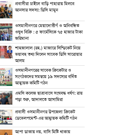
প্রবাসীরা চাইলে বাড়ি পাহারায় মিলবে
আনসার সদস্য: ডিসি মামুন
ওসমানীনগরে মেয়াদোত্তীর্ণ ও অনিবন্ধিত
ওষুধ বিক্রি : ৫ ফার্মেসিকে ৭৫ হাজার টাকা
জরিমানা
শাহজালাল (রহ.) মাজারে সিন্ডিকেট নিয়ে
ভয়াবহ তথ্য দিলেন সাবেক ডিসি সারোয়ার
আলম
ওসমানীনগরের সাবেক ক্রিকেটার ও
সংগঠকদের সমন্বয়ে ১৯ সদস্যের বর্ধিত
আহ্বায়ক কমিটি গঠন
এম‌সি কলেজ ছাত্রাবাসে সংঘবদ্ধ ধর্ষণ: রায়
পড়া শুরু, আদালতে আসামিরা
প্রবাসী ওসমানীনগর উপজেলা ক্রিকেট
ডেভেলপমেন্ট-এর আহ্বায়ক কমিটি গঠন
আপা ডাকায় নয়, বাসি মিষ্টি থাকায়