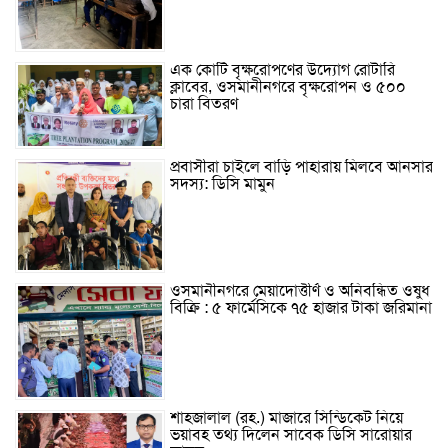
এক কোটি বৃক্ষরোপণের উদ্যোগ রোটারি
ক্লাবের, ওসমানীনগরে বৃক্ষরোপন ও ৫০০
চারা বিতরণ
প্রবাসীরা চাইলে বাড়ি পাহারায় মিলবে আনসার
সদস্য: ডিসি মামুন
ওসমানীনগরে মেয়াদোত্তীর্ণ ও অনিবন্ধিত ওষুধ
বিক্রি : ৫ ফার্মেসিকে ৭৫ হাজার টাকা জরিমানা
শাহজালাল (রহ.) মাজারে সিন্ডিকেট নিয়ে
ভয়াবহ তথ্য দিলেন সাবেক ডিসি সারোয়ার