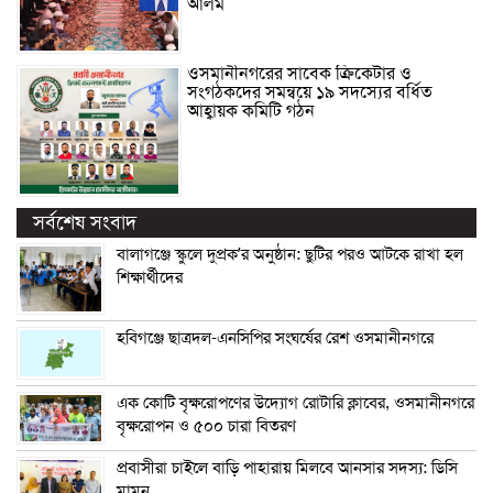
আলম
ওসমানীনগরের সাবেক ক্রিকেটার ও
সংগঠকদের সমন্বয়ে ১৯ সদস্যের বর্ধিত
আহ্বায়ক কমিটি গঠন
সর্বশেষ সংবাদ
বালাগঞ্জে স্কুলে দুপ্রক’র অনুষ্ঠান: ছুটির পরও আটকে রাখা হল
শিক্ষার্থীদের
হবিগঞ্জে ছাত্রদল-এনসিপির সংঘর্ষের রেশ ওসমানীনগরে
এক কোটি বৃক্ষরোপণের উদ্যোগ রোটারি ক্লাবের, ওসমানীনগরে
বৃক্ষরোপন ও ৫০০ চারা বিতরণ
প্রবাসীরা চাইলে বাড়ি পাহারায় মিলবে আনসার সদস্য: ডিসি
মামুন