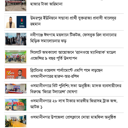
হাজার টাকা জরিমানা
উমরপুর ইউনিয়নে সম্ভাব্য প্রার্থী যুক্তরাজ্য প্রবাসী খালেদুর
রহমান
নবীগঞ্জে ঈদগাহ ময়দানে টিকটক, ফেসবুক রিল বানানোর
হিড়িক সমালোচনার ঝড়
সিলেটে জমকালো আয়োজনে ‘র‍্যানওয়ে ম্যানিয়াক’ মডেল
এজেন্সির ৯ বছর পূর্তি উদযাপন
ব্রিটেনের ওয়েলস পার্লামেন্টে এমপি পদে লড়ছেন
ওসমানীনগরের হারুন-অর-রশিদ
ওসমানীনগরে বিট পুলিশিং সভা অনুষ্ঠিত: মাদক ব্যবসায়ীদের
বিরুদ্ধে ‘জিরো টলারেন্স’ ঘোষণা
ওসমানীনগরে ২৮ লাখ টাকার ভারতীয় জিরাসহ ট্রাক জব্দ,
আটক ১
ওসমানীনগর উপজেলা প্রেসক্লাবে দোয়া মাহফিল অনুষ্ঠিত