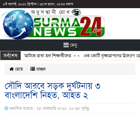
৮ই আগস্ট, ২০২৬ খ্রিস্টাব্দ
|
২৪শে শ্রাবণ, ১৪৩৩ বঙ্গাব্দ
মেনু
সর্বশেষ
ঠান: ছুটির পরও আটকে রাখা হল শিক্ষার্থীদের
» «
এক কোটি বৃক্ষরোপণের উদ্যোগ রোটার
হোম
প্রচ্ছদ
সৌদি আরবে সড়ক দুর্ঘটনায় ৩
বাংলাদেশি নিহত, আহত ২
প্রকাশিত হয়েছে : ২৫ ফেব্রুয়ারি ২০২০, ১০:৩৫ পূর্বাহ্ণ