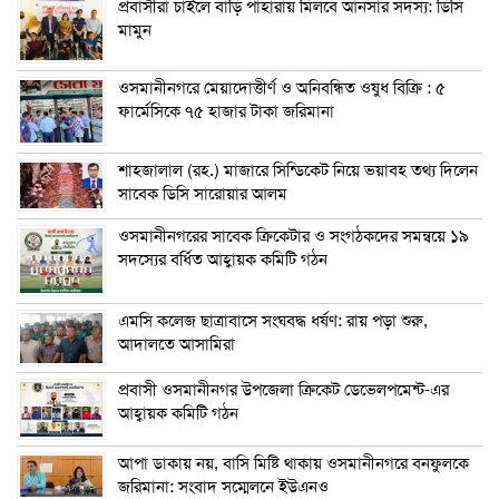
প্রবাসীরা চাইলে বাড়ি পাহারায় মিলবে আনসার সদস্য: ডিসি
মামুন
ওসমানীনগরে মেয়াদোত্তীর্ণ ও অনিবন্ধিত ওষুধ বিক্রি : ৫
ফার্মেসিকে ৭৫ হাজার টাকা জরিমানা
শাহজালাল (রহ.) মাজারে সিন্ডিকেট নিয়ে ভয়াবহ তথ্য দিলেন
সাবেক ডিসি সারোয়ার আলম
ওসমানীনগরের সাবেক ক্রিকেটার ও সংগঠকদের সমন্বয়ে ১৯
সদস্যের বর্ধিত আহ্বায়ক কমিটি গঠন
এম‌সি কলেজ ছাত্রাবাসে সংঘবদ্ধ ধর্ষণ: রায় পড়া শুরু,
আদালতে আসামিরা
প্রবাসী ওসমানীনগর উপজেলা ক্রিকেট ডেভেলপমেন্ট-এর
আহ্বায়ক কমিটি গঠন
আপা ডাকায় নয়, বাসি মিষ্টি থাকায় ওসমানীনগরে বনফুলকে
জরিমানা: সংবাদ সম্মেলনে ইউএনও