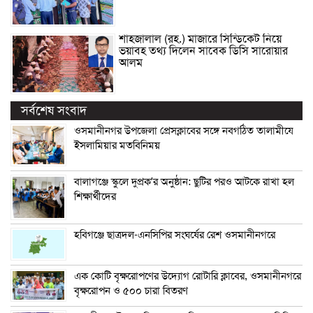
শাহজালাল (রহ.) মাজারে সিন্ডিকেট নিয়ে
ভয়াবহ তথ্য দিলেন সাবেক ডিসি সারোয়ার
আলম
সর্বশেষ সংবাদ
ওসমানীনগর উপজেলা প্রেসক্লাবের সঙ্গে নবগঠিত তালামীযে
ইসলামিয়ার মতবিনিময়
বালাগঞ্জে স্কুলে দুপ্রক’র অনুষ্ঠান: ছুটির পরও আটকে রাখা হল
শিক্ষার্থীদের
হবিগঞ্জে ছাত্রদল-এনসিপির সংঘর্ষের রেশ ওসমানীনগরে
এক কোটি বৃক্ষরোপণের উদ্যোগ রোটারি ক্লাবের, ওসমানীনগরে
বৃক্ষরোপন ও ৫০০ চারা বিতরণ