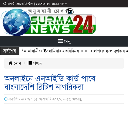
৯ই আগস্ট, ২০২৬ খ্রিস্টাব্দ
|
২৫শে শ্রাবণ, ১৪৩৩ বঙ্গাব্দ
মেনু
সর্বশেষ
 সঙ্গে নবগঠিত তালামীযে ইসলামিয়ার মতবিনিময়
» «
বালাগঞ্জে স্কুলে দুপ্রক’র অন
হোম
প্রচ্ছদ
অনলাইনে এনআইডি কার্ড পাবে
বাংলাদেশি ব্রিটিশ নাগরিকরা
প্রকাশিত হয়েছে : ১৫ ফেব্রুয়ারি ২০২০, ৬:৫৫ অপরাহ্ণ