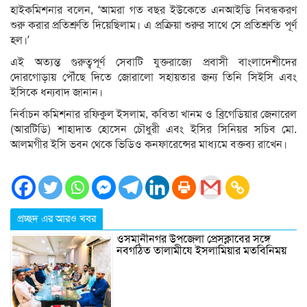
হাইকমিশনার বলেন, ‘আমরা গত বছর ইউকেতে এনআইডি নিবন্ধকরণ
শুরু করার প্রতিশ্রুতি দিয়েছিলাম। এ প্রক্রিয়া শুরুর সাথে সে প্রতিশ্রুতি পূর্ণ
হল।’
এই অত্যন্ত গুরুত্বপূর্ণ সেবাটি যুক্তরাজ্যে প্রবাসী বাংলাদেশীদের
দোরগোড়ায় পৌঁছে দিতে জোরালো সহায়তার জন্য তিনি সিইসি এবং
ইসিকে ধন্যবাদ জানান।
নির্বাচন কমিশনার রফিকুল ইসলাম, কবিতা খানম ও ব্রিগেডিয়ার জেনারেল
(আরটিডি) শাহাদাত হোসেন চৌধুরী এবং ইসির সিনিয়র সচিব মো.
আলমগীর ইসি ভবন থেকে ভিডিও কনফারেন্সের মাধ্যমে বক্তব্য রাখেন।
প্রচ্ছদ এর আরও খবর
ওসমানীনগর উপজেলা প্রেসক্লাবের সঙ্গে
নবগঠিত তালামীযে ইসলামিয়ার মতবিনিময়