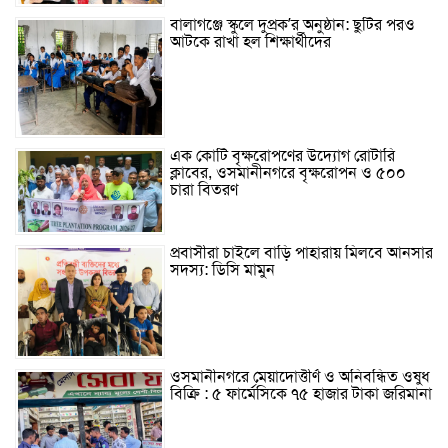
বালাগঞ্জে স্কুলে দুপ্রক’র অনুষ্ঠান: ছুটির পরও
আটকে রাখা হল শিক্ষার্থীদের
এক কোটি বৃক্ষরোপণের উদ্যোগ রোটারি
ক্লাবের, ওসমানীনগরে বৃক্ষরোপন ও ৫০০
চারা বিতরণ
প্রবাসীরা চাইলে বাড়ি পাহারায় মিলবে আনসার
সদস্য: ডিসি মামুন
ওসমানীনগরে মেয়াদোত্তীর্ণ ও অনিবন্ধিত ওষুধ
বিক্রি : ৫ ফার্মেসিকে ৭৫ হাজার টাকা জরিমানা