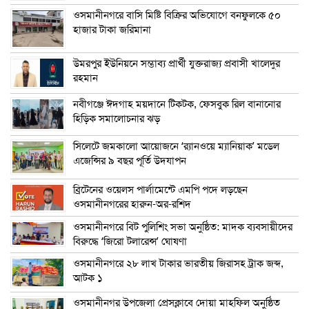
ওসমানীনগরে বাসি মিষ্টি বিক্রির অভিযোগে বনফুলকে ৫০
হাজার টাকা জরিমানা
উমরপুর ইউনিয়নে সম্ভাব্য প্রার্থী যুক্তরাজ্য প্রবাসী খালেদুর
রহমান
নবীগঞ্জে ঈদগাহ ময়দানে টিকটক, ফেসবুক রিল বানানোর
হিড়িক সমালোচনার ঝড়
সিলেটে জমকালো আয়োজনে ‘র‍্যানওয়ে ম্যানিয়াক’ মডেল
এজেন্সির ৯ বছর পূর্তি উদযাপন
ব্রিটেনের ওয়েলস পার্লামেন্টে এমপি পদে লড়ছেন
ওসমানীনগরের হারুন-অর-রশিদ
ওসমানীনগরে বিট পুলিশিং সভা অনুষ্ঠিত: মাদক ব্যবসায়ীদের
বিরুদ্ধে ‘জিরো টলারেন্স’ ঘোষণা
ওসমানীনগরে ২৮ লাখ টাকার ভারতীয় জিরাসহ ট্রাক জব্দ,
আটক ১
ওসমানীনগর উপজেলা প্রেসক্লাবে দোয়া মাহফিল অনুষ্ঠিত