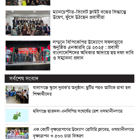
ম্যানচেস্টার–সিলেট ফ্লাইট বন্ধের সিদ্ধান্তে
উদ্বেগ, ফুঁসে উঠছেন প্রবাসীরা
লন্ডনে বিপিকেপির উদ্যোগে সফলভাবে
অনুষ্ঠিত এনআরবি ডে ২০২৫ : প্রবাসী
বাংলাদেশিদের অধিকার আদায়ে ছয় দফা দাবি
ও সম্মাননা প্রদান
সর্বশেষ সংবাদ
বালাগঞ্জে স্কুলে দুপ্রক’র অনুষ্ঠান: ছুটির পরও আটকে রাখা হল
শিক্ষার্থীদের
হবিগঞ্জে ছাত্রদল-এনসিপির সংঘর্ষের রেশ ওসমানীনগরে
এক কোটি বৃক্ষরোপণের উদ্যোগ রোটারি ক্লাবের, ওসমানীনগরে
বৃক্ষরোপন ও ৫০০ চারা বিতরণ