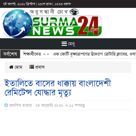
৭ই আগস্ট, ২০২৬ খ্রিস্টাব্দ
|
২৩শে শ্রাবণ, ১৪৩৩ বঙ্গাব্দ
মেনু
সর্বশেষ
ে রাখা হল শিক্ষার্থীদের
» «
এক কোটি বৃক্ষরোপণের উদ্যোগ রোটারি ক্লাবের, ওসমা
হোম
প্রবাস
ইতালিতে বাসের ধাক্কায় বাংলাদেশী
রেমিটেন্স যোদ্ধার মৃত্যু
প্রকাশিত হয়েছে : ২৪ জানুয়ারি ২০২০, ৯:১১ অপরাহ্ণ