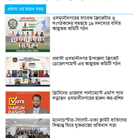
প্রবাস এর আরও খবর
ওসমানীনগরের সাবেক ক্রিকেটার ও
সংগঠকদের সমন্বয়ে ১৯ সদস্যের বর্ধিত
আহ্বায়ক কমিটি গঠন
প্রবাসী ওসমানীনগর উপজেলা ক্রিকেট
ডেভেলপমেন্ট-এর আহ্বায়ক কমিটি গঠন
ব্রিটেনের ওয়েলস পার্লামেন্টে এমপি পদে
লড়ছেন ওসমানীনগরের হারুন-অর-রশিদ
ম্যানচেস্টার–সিলেট–ঢাকা ফ্লাইট বাতিলের
সিদ্ধান্ত ঘিরে যুক্তরাজ্যে প্রতিবাদ সভা