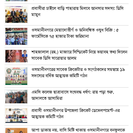
প্রবাসীরা চাইলে বাড়ি পাহারায় মিলবে আনসার সদস্য: ডিসি
মামুন
ওসমানীনগরে মেয়াদোত্তীর্ণ ও অনিবন্ধিত ওষুধ বিক্রি : ৫
ফার্মেসিকে ৭৫ হাজার টাকা জরিমানা
শাহজালাল (রহ.) মাজারে সিন্ডিকেট নিয়ে ভয়াবহ তথ্য দিলেন
সাবেক ডিসি সারোয়ার আলম
ওসমানীনগরের সাবেক ক্রিকেটার ও সংগঠকদের সমন্বয়ে ১৯
সদস্যের বর্ধিত আহ্বায়ক কমিটি গঠন
এম‌সি কলেজ ছাত্রাবাসে সংঘবদ্ধ ধর্ষণ: রায় পড়া শুরু,
আদালতে আসামিরা
প্রবাসী ওসমানীনগর উপজেলা ক্রিকেট ডেভেলপমেন্ট-এর
আহ্বায়ক কমিটি গঠন
আপা ডাকায় নয়, বাসি মিষ্টি থাকায় ওসমানীনগরে বনফুলকে