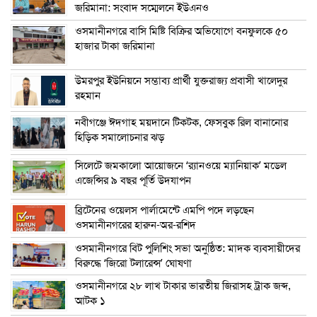
জরিমানা: সংবাদ সম্মেলনে ইউএনও
ওসমানীনগরে বাসি মিষ্টি বিক্রির অভিযোগে বনফুলকে ৫০
হাজার টাকা জরিমানা
উমরপুর ইউনিয়নে সম্ভাব্য প্রার্থী যুক্তরাজ্য প্রবাসী খালেদুর
রহমান
নবীগঞ্জে ঈদগাহ ময়দানে টিকটক, ফেসবুক রিল বানানোর
হিড়িক সমালোচনার ঝড়
সিলেটে জমকালো আয়োজনে ‘র‍্যানওয়ে ম্যানিয়াক’ মডেল
এজেন্সির ৯ বছর পূর্তি উদযাপন
ব্রিটেনের ওয়েলস পার্লামেন্টে এমপি পদে লড়ছেন
ওসমানীনগরের হারুন-অর-রশিদ
ওসমানীনগরে বিট পুলিশিং সভা অনুষ্ঠিত: মাদক ব্যবসায়ীদের
বিরুদ্ধে ‘জিরো টলারেন্স’ ঘোষণা
ওসমানীনগরে ২৮ লাখ টাকার ভারতীয় জিরাসহ ট্রাক জব্দ,
আটক ১