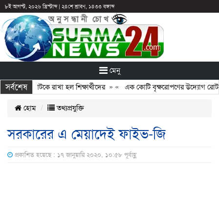
৮ই আগস্ট, ২০২৬ খ্রিস্টাব্দ
|
২৪শে শ্রাবণ, ১৪৩৩ বঙ্গাব্দ
মেনু
সর্বশেষ
: ছুটির পরও আটকে রাখা হল শিক্ষার্থীদের
» «
এক কোটি বৃক্ষরোপণের উদ্যোগ রোটারি
হোম
তথ্যপ্রযুক্তি
সরকারের এ মেয়াদেই ফাইভ-জি
প্রকাশিত হয়েছে : ১৭ জানুয়ারি ২০২০, ১০:৫৮ পূর্বাহ্ণ