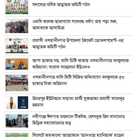
সদস্যের বর্ধিত আহ্বায়ক কমিটি গঠন
এম‌সি কলেজ ছাত্রাবাসে সংঘবদ্ধ ধর্ষণ: রায় পড়া শুরু,
আদালতে আসামিরা
প্রবাসী ওসমানীনগর উপজেলা ক্রিকেট ডেভেলপমেন্ট-এর
আহ্বায়ক কমিটি গঠন
আপা ডাকায় নয়, বাসি মিষ্টি থাকায় ওসমানীনগরে বনফুলকে
জরিমানা: সংবাদ সম্মেলনে ইউএনও
ওসমানীনগরে বাসি মিষ্টি বিক্রির অভিযোগে বনফুলকে ৫০
হাজার টাকা জরিমানা
উমরপুর ইউনিয়নে সম্ভাব্য প্রার্থী যুক্তরাজ্য প্রবাসী খালেদুর
রহমান
নবীগঞ্জে ঈদগাহ ময়দানে টিকটক, ফেসবুক রিল বানানোর
হিড়িক সমালোচনার ঝড়
সিলেটে জমকালো আয়োজনে ‘র‍্যানওয়ে ম্যানিয়াক’ মডেল