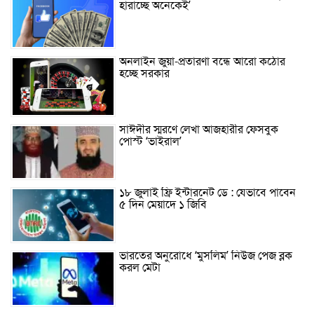
হারাচ্ছে অনেকেই’
অনলাইন জুয়া-প্রতারণা বন্ধে আরো কঠোর
হচ্ছে সরকার
সাঈদীর স্মরণে লেখা আজহারীর ফেসবুক
পোস্ট ‘ভাইরাল’
১৮ জুলাই ফ্রি ইন্টারনেট ডে : যেভাবে পাবেন
৫ দিন মেয়াদে ১ জিবি
ভারতের অনুরোধে ‘মুসলিম’ নিউজ পেজ ব্লক
করল মেটা