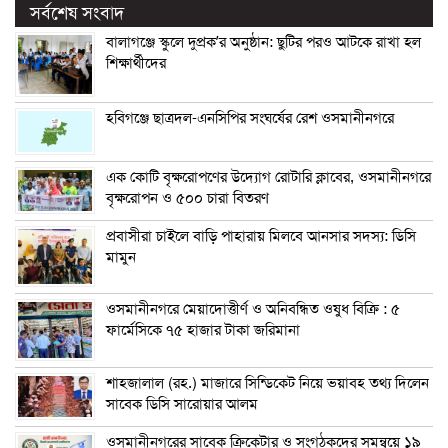
সর্বশেষ সংবাদ
বালাগঞ্জে স্কুলে দুপ্রক’র অনুষ্ঠান: ছুটির পরও আটকে রাখা হল
শিক্ষার্থীদের
হবিগঞ্জে ছাত্রদল-এনসিপির সংঘর্ষের রেশ ওসমানীনগরে
এক কোটি বৃক্ষরোপণের উদ্যোগ রোটারি ক্লাবের, ওসমানীনগরে
বৃক্ষরোপন ও ৫০০ চারা বিতরণ
প্রবাসীরা চাইলে বাড়ি পাহারায় মিলবে আনসার সদস্য: ডিসি
মামুন
ওসমানীনগরে মেয়াদোত্তীর্ণ ও অনিবন্ধিত ওষুধ বিক্রি : ৫
ফার্মেসিকে ৭৫ হাজার টাকা জরিমানা
শাহজালাল (রহ.) মাজারে সিন্ডিকেট নিয়ে ভয়াবহ তথ্য দিলেন
সাবেক ডিসি সারোয়ার আলম
ওসমানীনগরের সাবেক ক্রিকেটার ও সংগঠকদের সমন্বয়ে ১৯