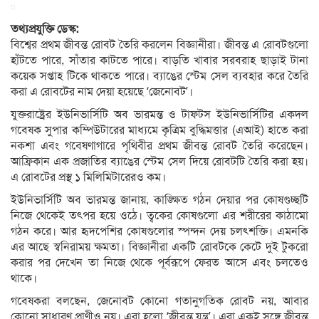
তথ্যপ্রযুক্তি ডেস্ক:
বিশ্বের প্রথম জীবন্ত রোবট তৈরি করলেন বিজ্ঞানীরা। জীবন্ত এ রোবটগুলো
হাঁটতে পারে, সাঁতার কাটতে পারে। বাড়তি খাবার সরবরাহ ছাড়াই টানা
কয়েক সপ্তাহ টিকে থাকতে পারে। ব্যাঙের স্টেম সেল ব্যবহার করে তৈরি
করা এ রোবটের নাম দেয়া হয়েছে ‘জেনোবট’।
যুক্তরাষ্ট্রের ইউনিভার্সিটি অব ভারমন্ত ও টাফটস ইউনিভার্সিটির একদল
গবেষক সুপার কম্পিউটারের মাধ্যমে কৃত্রিম বুদ্ধিমত্তার (এআই) হাতে করা
নকশা এবং গবেষণাগারে পৃথিবীর প্রথম জীবন্ত রোবট তৈরি করেছেন।
আফ্রিকান এক প্রজাতির ব্যাঙের স্টেম সেল দিয়ে রোবটটি তৈরি করা হয়।
এ রোবটের প্রস্থ ১ মিলিমিটারেরও কম।
ইউনিভার্সিটি অব ভারমন্ত জানায়, কাঙ্ক্ষিত গঠন দেয়ার পর কোষগুচ্ছটি
নিজে থেকেই তৎপর হয়ে ওঠে। ত্বকের কোষগুলো এর শরীরের কাঠামো
গঠন করে। আর হৃদপেশির কোষগুলোর স্পন্দন দেয় চলৎশক্তি। এমনকি
এর আছে স্বনিরাময় ক্ষমতা। বিজ্ঞানীরা একটি রোবটকে কেটে দুই টুকরো
করার পর দেখেন তা নিজে থেকে পূর্বরূপে ফেরত আসে এবং চলতেও
থাকে।
গবেষকরা বলছেন, জেনোবট কোনো গতানুগতিক রোবট নয়, আবার
কোনো সাধারণ প্রাণীও নয়। এরা হলো ‘জীবন্ত যন্ত্র’। এরা একই সঙ্গে জীবন্ত