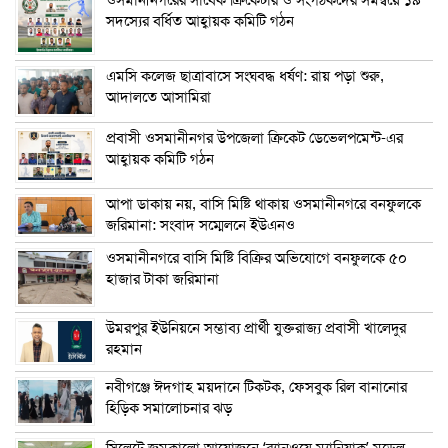
সদস্যের বর্ধিত আহ্বায়ক কমিটি গঠন
এম‌সি কলেজ ছাত্রাবাসে সংঘবদ্ধ ধর্ষণ: রায় পড়া শুরু,
আদালতে আসামিরা
প্রবাসী ওসমানীনগর উপজেলা ক্রিকেট ডেভেলপমেন্ট-এর
আহ্বায়ক কমিটি গঠন
আপা ডাকায় নয়, বাসি মিষ্টি থাকায় ওসমানীনগরে বনফুলকে
জরিমানা: সংবাদ সম্মেলনে ইউএনও
ওসমানীনগরে বাসি মিষ্টি বিক্রির অভিযোগে বনফুলকে ৫০
হাজার টাকা জরিমানা
উমরপুর ইউনিয়নে সম্ভাব্য প্রার্থী যুক্তরাজ্য প্রবাসী খালেদুর
রহমান
নবীগঞ্জে ঈদগাহ ময়দানে টিকটক, ফেসবুক রিল বানানোর
হিড়িক সমালোচনার ঝড়
সিলেটে জমকালো আয়োজনে ‘র‍্যানওয়ে ম্যানিয়াক’ মডেল