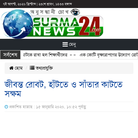
৭ই আগস্ট, ২০২৬ খ্রিস্টাব্দ
|
২৩শে শ্রাবণ, ১৪৩৩ বঙ্গাব্দ
মেনু
সর্বশেষ
ন: ছুটির পরও আটকে রাখা হল শিক্ষার্থীদের
» «
এক কোটি বৃক্ষরোপণের উদ্যোগ রোটারি
হোম
তথ্যপ্রযুক্তি
জীবন্ত রোবট, হাঁটতে ও সাঁতার কাটতে
সক্ষম
প্রকাশিত হয়েছে : ১৫ জানুয়ারি ২০২০, ১০:৫২ পূর্বাহ্ণ