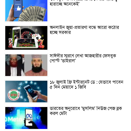
হারাচ্ছে অনেকেই’
অনলাইন জুয়া-প্রতারণা বন্ধে আরো কঠোর
হচ্ছে সরকার
সাঈদীর স্মরণে লেখা আজহারীর ফেসবুক
পোস্ট ‘ভাইরাল’
১৮ জুলাই ফ্রি ইন্টারনেট ডে : যেভাবে পাবেন
৫ দিন মেয়াদে ১ জিবি
ভারতের অনুরোধে ‘মুসলিম’ নিউজ পেজ ব্লক
করল মেটা