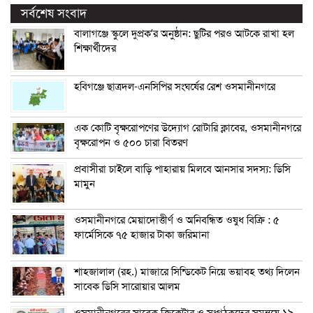
সর্বশেষ সংবাদ
বালাগঞ্জে স্কুলে দুপ্রক’র অনুষ্ঠান: ছুটির পরও আটকে রাখা হল
শিক্ষার্থীদের
হবিগঞ্জে ছাত্রদল-এনসিপির সংঘর্ষের রেশ ওসমানীনগরে
এক কোটি বৃক্ষরোপণের উদ্যোগ রোটারি ক্লাবের, ওসমানীনগরে
বৃক্ষরোপন ও ৫০০ চারা বিতরণ
প্রবাসীরা চাইলে বাড়ি পাহারায় মিলবে আনসার সদস্য: ডিসি
মামুন
ওসমানীনগরে মেয়াদোত্তীর্ণ ও অনিবন্ধিত ওষুধ বিক্রি : ৫
ফার্মেসিকে ৭৫ হাজার টাকা জরিমানা
শাহজালাল (রহ.) মাজারে সিন্ডিকেট নিয়ে ভয়াবহ তথ্য দিলেন
সাবেক ডিসি সারোয়ার আলম
ওসমানীনগরের সাবেক ক্রিকেটার ও সংগঠকদের সমন্বয়ে ১৯