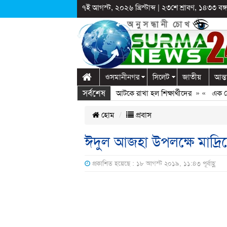
৭ই আগস্ট, ২০২৬ খ্রিস্টাব্দ
|
২৩শে শ্রাবণ, ১৪৩৩ বঙ্গা
ওসমানীনগর
সিলেট
জাতীয়
আন্ত
সর্বশেষ
গঞ্জে স্কুলে দুপ্রক’র অনুষ্ঠান: ছুটির পরও আটকে রাখা হল শিক্ষার্থীদের
» «
এক কোটি 
হোম
প্রবাস
ঈদুল আজহা উপলক্ষে মাদ্রিদে 
প্রকাশিত হয়েছে : ১৮ আগস্ট ২০১৯, ১১:৪৩ পূর্বাহ্ণ