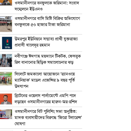
ওসমানীনগরে বনফুলকে জরিমানা: সংবাদ
সম্মেলনে ইউএনও
ওসমানীনগরে বাসি মিষ্টি বিক্রির অভিযোগে
বনফুলকে ৫০ হাজার টাকা জরিমানা
উমরপুর ইউনিয়নে সম্ভাব্য প্রার্থী যুক্তরাজ্য
প্রবাসী খালেদুর রহমান
নবীগঞ্জে ঈদগাহ ময়দানে টিকটক, ফেসবুক
রিল বানানোর হিড়িক সমালোচনার ঝড়
সিলেটে জমকালো আয়োজনে ‘র‍্যানওয়ে
ম্যানিয়াক’ মডেল এজেন্সির ৯ বছর পূর্তি
উদযাপন
ব্রিটেনের ওয়েলস পার্লামেন্টে এমপি পদে
লড়ছেন ওসমানীনগরের হারুন-অর-রশিদ
ওসমানীনগরে বিট পুলিশিং সভা অনুষ্ঠিত:
মাদক ব্যবসায়ীদের বিরুদ্ধে ‘জিরো টলারেন্স’
ঘোষণা