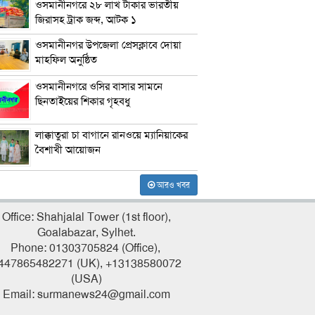
ওসমানীনগরে ২৮ লাখ টাকার ভারতীয়
জিরাসহ ট্রাক জব্দ, আটক ১
ওসমানীনগর উপজেলা প্রেসক্লাবে দোয়া
মাহফিল অনুষ্ঠিত
ওসমানীনগরে ওসির বাসার সামনে
ছিনতাইয়ের শিকার গৃহবধু
লাক্কাতুরা চা বাগানে রানওয়ে ম্যানিয়াকের
বৈশাখী আয়োজন
আরও খবর
Office: Shahjalal Tower (1st floor),
Goalabazar, Sylhet.
Phone: 01303705824 (Office),
447865482271 (UK), +13138580072
(USA)
Email: surmanews24@gmail.com