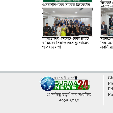
ক্রিকেট
ওসমানীনগরের সাবেক ক্রিকেটার
কমিটি 
ও সংগঠকদের সমন্বয়ে ১৯ সদস্যের
বর্ধিত আহ্বায়ক কমিটি গঠন
ম্যানচেস্টার–সিলেট–ঢাকা ফ্লাইট
ম্যানচেস
বাতিলের সিদ্ধান্ত ঘিরে যুক্তরাজ্যে
সিদ্ধান্ত
প্রতিবাদ সভা
প্রবাসীরা
Ch
Pr
Ed
© সর্বস্বত্ব স্বত্বাধিকার সংরক্ষিত
Pu
২০১৪-২০২৩