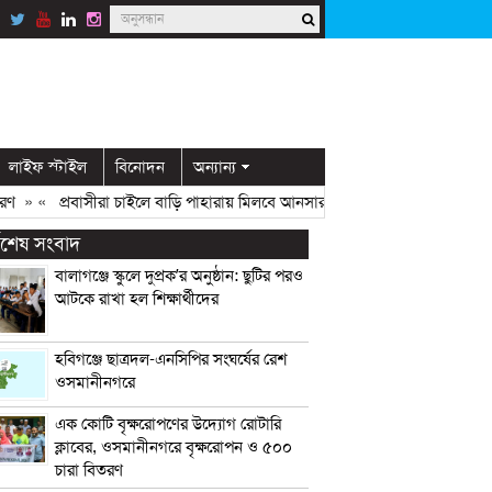
লাইফ স্টাইল
বিনোদন
অন্যান্য
» «
প্রবাসীরা চাইলে বাড়ি পাহারায় মিলবে আনসার সদস্য: ডিসি মামুন
» «
ওসমান
্বশেষ সংবাদ
বালাগঞ্জে স্কুলে দুপ্রক’র অনুষ্ঠান: ছুটির পরও
আটকে রাখা হল শিক্ষার্থীদের
হবিগঞ্জে ছাত্রদল-এনসিপির সংঘর্ষের রেশ
ওসমানীনগরে
এক কোটি বৃক্ষরোপণের উদ্যোগ রোটারি
ক্লাবের, ওসমানীনগরে বৃক্ষরোপন ও ৫০০
চারা বিতরণ