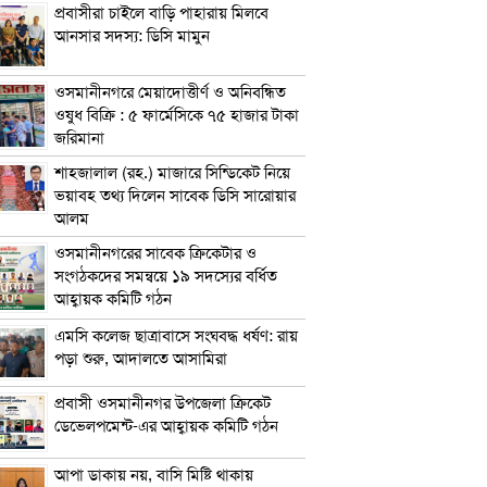
প্রবাসীরা চাইলে বাড়ি পাহারায় মিলবে
আনসার সদস্য: ডিসি মামুন
ওসমানীনগরে মেয়াদোত্তীর্ণ ও অনিবন্ধিত
ওষুধ বিক্রি : ৫ ফার্মেসিকে ৭৫ হাজার টাকা
জরিমানা
শাহজালাল (রহ.) মাজারে সিন্ডিকেট নিয়ে
ভয়াবহ তথ্য দিলেন সাবেক ডিসি সারোয়ার
আলম
ওসমানীনগরের সাবেক ক্রিকেটার ও
সংগঠকদের সমন্বয়ে ১৯ সদস্যের বর্ধিত
আহ্বায়ক কমিটি গঠন
এম‌সি কলেজ ছাত্রাবাসে সংঘবদ্ধ ধর্ষণ: রায়
পড়া শুরু, আদালতে আসামিরা
প্রবাসী ওসমানীনগর উপজেলা ক্রিকেট
ডেভেলপমেন্ট-এর আহ্বায়ক কমিটি গঠন
আপা ডাকায় নয়, বাসি মিষ্টি থাকায়