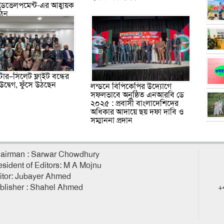
 ডেভেলপমেন্ট-এর আহ্বায়ক
গঠন
্টার–সিলেট ফ্লাইট বন্ধের
ে উদ্বেগ, ফুঁসে উঠছেন
লন্ডনে বিপিকেপির উদ্যোগে
সফলভাবে অনুষ্ঠিত এনআরবি ডে
২০২৫ : প্রবাসী বাংলাদেশিদের
অধিকার আদায়ে ছয় দফা দাবি ও
সম্মাননা প্রদান
airman : Sarwar Chowdhury
esident of Editors: M A Mojnu
itor: Jubayer Ahmed
blisher : Shahel Ahmed
+