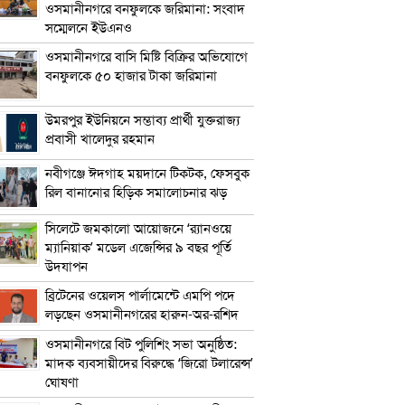
ওসমানীনগরে বনফুলকে জরিমানা: সংবাদ
সম্মেলনে ইউএনও
ওসমানীনগরে বাসি মিষ্টি বিক্রির অভিযোগে
বনফুলকে ৫০ হাজার টাকা জরিমানা
উমরপুর ইউনিয়নে সম্ভাব্য প্রার্থী যুক্তরাজ্য
প্রবাসী খালেদুর রহমান
নবীগঞ্জে ঈদগাহ ময়দানে টিকটক, ফেসবুক
রিল বানানোর হিড়িক সমালোচনার ঝড়
সিলেটে জমকালো আয়োজনে ‘র‍্যানওয়ে
ম্যানিয়াক’ মডেল এজেন্সির ৯ বছর পূর্তি
উদযাপন
ব্রিটেনের ওয়েলস পার্লামেন্টে এমপি পদে
লড়ছেন ওসমানীনগরের হারুন-অর-রশিদ
ওসমানীনগরে বিট পুলিশিং সভা অনুষ্ঠিত:
মাদক ব্যবসায়ীদের বিরুদ্ধে ‘জিরো টলারেন্স’
ঘোষণা