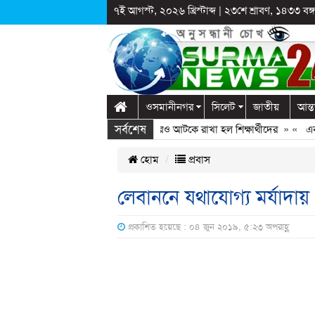
৭ই আগস্ট, ২০২৬ খ্রিস্টাব্দ
|
২৩শে শ্রাবণ, ১৪৩৩ বঙ্গা
ওসমানীনগর
সিলেট
জাতীয়
আন্ত
সর্বশেষ
ালাগঞ্জে স্কুলে দুপ্রক’র অনুষ্ঠান: ছুটির পরও আটকে রাখা হল শিক্ষার্থীদের
» «
এক কো
হোম
প্রবাস
লেবাননে যথাযোগ্য মর্যাদ
প্রকাশিত হয়েছে : ০৪ জুন ২০১৯, ৫:২৩ অপরাহ্ণ