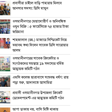
প্রবাসীরা চাইলে বাড়ি পাহারায় মিলবে
আনসার সদস্য: ডিসি মামুন
ওসমানীনগরে মেয়াদোত্তীর্ণ ও অনিবন্ধিত
ওষুধ বিক্রি : ৫ ফার্মেসিকে ৭৫ হাজার টাকা
জরিমানা
শাহজালাল (রহ.) মাজারে সিন্ডিকেট নিয়ে
ভয়াবহ তথ্য দিলেন সাবেক ডিসি সারোয়ার
আলম
ওসমানীনগরের সাবেক ক্রিকেটার ও
সংগঠকদের সমন্বয়ে ১৯ সদস্যের বর্ধিত
আহ্বায়ক কমিটি গঠন
এম‌সি কলেজ ছাত্রাবাসে সংঘবদ্ধ ধর্ষণ: রায়
পড়া শুরু, আদালতে আসামিরা
প্রবাসী ওসমানীনগর উপজেলা ক্রিকেট
ডেভেলপমেন্ট-এর আহ্বায়ক কমিটি গঠন
আপা ডাকায় নয়, বাসি মিষ্টি থাকায়