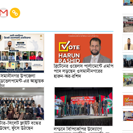
ব্রিটেনের ওয়েলস পার্লামেন্টে এমপি
পদে লড়ছেন ওসমানীনগরের
 ওসমানীনগর উপজেলা
হারুন-অর-রশিদ
 ডেভেলপমেন্ট-এর আহ্বায়ক
গঠন
্টার–সিলেট ফ্লাইট বন্ধের
ে উদ্বেগ, ফুঁসে উঠছেন
লন্ডনে বিপিকেপির উদ্যোগে