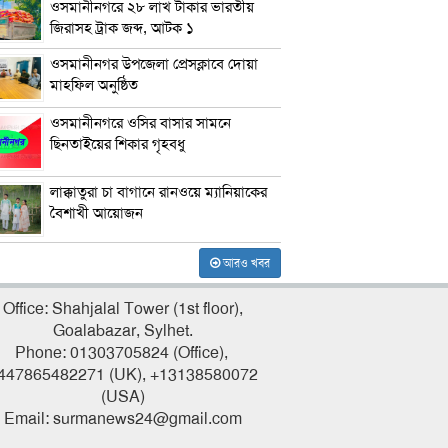
ওসমানীনগরে ২৮ লাখ টাকার ভারতীয়
জিরাসহ ট্রাক জব্দ, আটক ১
ওসমানীনগর উপজেলা প্রেসক্লাবে দোয়া
মাহফিল অনুষ্ঠিত
ওসমানীনগরে ওসির বাসার সামনে
ছিনতাইয়ের শিকার গৃহবধু
লাক্কাতুরা চা বাগানে রানওয়ে ম্যানিয়াকের
বৈশাখী আয়োজন
আরও খবর
Office: Shahjalal Tower (1st floor),
Goalabazar, Sylhet.
Phone: 01303705824 (Office),
447865482271 (UK), +13138580072
(USA)
Email: surmanews24@gmail.com