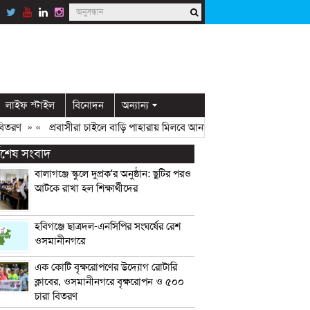
লাইফ স্টাইল
বিনোদন
অন্যান্য
রণ
» «
প্রবাসীরা চাইলে বাড়ি পাহারায় মিলবে আনসার সদস্য: ডিসি মামুন
» «
ওস
্বশেষ সংবাদ
বালাগঞ্জে স্কুলে দুপ্রক’র অনুষ্ঠান: ছুটির পরও
আটকে রাখা হল শিক্ষার্থীদের
হবিগঞ্জে ছাত্রদল-এনসিপির সংঘর্ষের রেশ
ওসমানীনগরে
এক কোটি বৃক্ষরোপণের উদ্যোগ রোটারি
ক্লাবের, ওসমানীনগরে বৃক্ষরোপন ও ৫০০
চারা বিতরণ