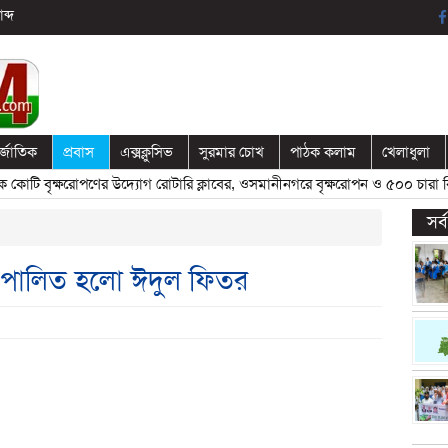
ব্দ
র্জাতিক
প্রবাস
এক্সক্লুসিভ
সুরমার চোখ
পাঠক কলাম
খেলাধুলা
টি বৃক্ষরোপণের উদ্যোগ রোটারি ক্লাবের, ওসমানীনগরে বৃক্ষরোপন ও ৫০০ চারা বিত
সর
ায় পালিত হলো ঈদুল ফিতর