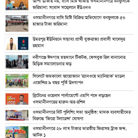
আপা ডাকায় নয়, বাসি মিষ্টি থাকায় ওসমানীনগরে বনফুলকে
জরিমানা: সংবাদ সম্মেলনে ইউএনও
ওসমানীনগরে বাসি মিষ্টি বিক্রির অভিযোগে বনফুলকে ৫০
হাজার টাকা জরিমানা
উমরপুর ইউনিয়নে সম্ভাব্য প্রার্থী যুক্তরাজ্য প্রবাসী খালেদুর
রহমান
নবীগঞ্জে ঈদগাহ ময়দানে টিকটক, ফেসবুক রিল বানানোর
হিড়িক সমালোচনার ঝড়
সিলেটে জমকালো আয়োজনে ‘র‍্যানওয়ে ম্যানিয়াক’ মডেল
এজেন্সির ৯ বছর পূর্তি উদযাপন
ব্রিটেনের ওয়েলস পার্লামেন্টে এমপি পদে লড়ছেন
ওসমানীনগরের হারুন-অর-রশিদ
ওসমানীনগরে বিট পুলিশিং সভা অনুষ্ঠিত: মাদক ব্যবসায়ীদের
বিরুদ্ধে ‘জিরো টলারেন্স’ ঘোষণা
ওসমানীনগরে ২৮ লাখ টাকার ভারতীয় জিরাসহ ট্রাক জব্দ,
আটক ১