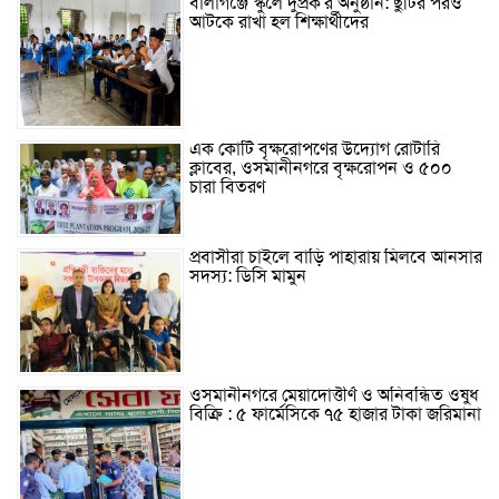
বালাগঞ্জে স্কুলে দুপ্রক’র অনুষ্ঠান: ছুটির পরও
আটকে রাখা হল শিক্ষার্থীদের
এক কোটি বৃক্ষরোপণের উদ্যোগ রোটারি
ক্লাবের, ওসমানীনগরে বৃক্ষরোপন ও ৫০০
চারা বিতরণ
প্রবাসীরা চাইলে বাড়ি পাহারায় মিলবে আনসার
সদস্য: ডিসি মামুন
ওসমানীনগরে মেয়াদোত্তীর্ণ ও অনিবন্ধিত ওষুধ
বিক্রি : ৫ ফার্মেসিকে ৭৫ হাজার টাকা জরিমানা