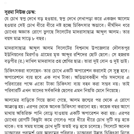
সুরমা নিউজ ডেস্ক:
যে চোখ স্বপ্ন দেখে বড় হওয়ার, স্বপ্ন দেখে লেখাপড়া করে একজন আলেম
হওয়ার সেই চোখ ধীরে ধীরে নষ্ট হচ্ছে চিকিৎসার অভাবে। দীর্ঘদিন ধরে
চোখের অজ্ঞাত রোগে ভুগছে সিলেটের মাদরাসাছাত্র আব্দুল আলম। তার
বয়স মাত্র সাড়ে ৮ বছর।
মাদরাসাছাত্র আব্দুল আলম সিলেটের বিশ্বনাথ উপজেলার দৌলতপুর
ইউনিয়নের মিরগাঁও গ্রামের মৃত আব্দুর রশিদের ছোট ছেলে। সে হজরত
বড়পীর (র.) দাখিল মাদরাসার ৩য় শ্রেণির ছাত্র। তারা দুই বোন ও দুই ভাই।
চিকিৎসকরা বলেছেন- তার চোখে একটি অপারেশন করলেই সে সুস্থ হবে।
অপারেশনে ব্যয় হবে এক লাখ টাকা। অভিভাবকহীন পাঁচ সদস্যের এ
পরিবারের পক্ষে এতো টাকা চিকিৎসা ব্যয় বহন করা সম্ভব নয়। তাই
পরিবারটি এখন তাদের সর্বকনিষ্ঠ ছেলের এমন নিয়তি মেনে নিয়েছে।
আলমের বাড়িতে গিয়ে জানা গেছে, আলম জন্মের পর থেকে এ রোগে
আক্রান্ত হয়। এরপর থেকে অনেক চিকিৎসা করানো হয়। কয়েক বছর আগে
মাথায় অতিরিক্ত পানি বেড়ে যাওয়ায় একটি অপারেশন করা হয়। এরপর
চোখের রোগটি কিছুটা কমে গেলেও পরে ধীরে ধীরে চোখ দুটি বড় হতে
থাকে। যত সময় যাচ্ছে চোখ দুটি ততই বড় হতে চলেছে। সিলেটে অনেক
ডাক্তারের পরামর্শ নেয় আলমের পরিবার। ডাক্তাররা উন্নত চিকিৎসা নিতে