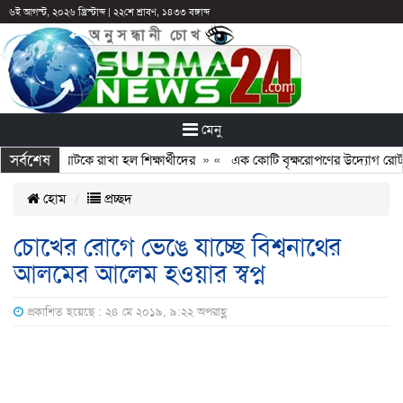
৬ই আগস্ট, ২০২৬ খ্রিস্টাব্দ
|
২২শে শ্রাবণ, ১৪৩৩ বঙ্গাব্দ
মেনু
সর্বশেষ
: ছুটির পরও আটকে রাখা হল শিক্ষার্থীদের
» «
এক কোটি বৃক্ষরোপণের উদ্যোগ রোটারি
হোম
প্রচ্ছদ
চোখের রোগে ভেঙে যাচ্ছে বিশ্বনাথের
আলমের আলেম হওয়ার স্বপ্ন
প্রকাশিত হয়েছে : ২৪ মে ২০১৯, ৯:২২ অপরাহ্ণ