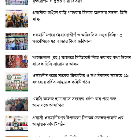
বৃক্ষরোপন ও ৫০০ চারা বিতরণ
প্রবাসীরা চাইলে বাড়ি পাহারায় মিলবে আনসার সদস্য: ডিসি
মামুন
ওসমানীনগরে মেয়াদোত্তীর্ণ ও অনিবন্ধিত ওষুধ বিক্রি : ৫
ফার্মেসিকে ৭৫ হাজার টাকা জরিমানা
শাহজালাল (রহ.) মাজারে সিন্ডিকেট নিয়ে ভয়াবহ তথ্য দিলেন
সাবেক ডিসি সারোয়ার আলম
ওসমানীনগরের সাবেক ক্রিকেটার ও সংগঠকদের সমন্বয়ে ১৯
সদস্যের বর্ধিত আহ্বায়ক কমিটি গঠন
এম‌সি কলেজ ছাত্রাবাসে সংঘবদ্ধ ধর্ষণ: রায় পড়া শুরু,
আদালতে আসামিরা
প্রবাসী ওসমানীনগর উপজেলা ক্রিকেট ডেভেলপমেন্ট-এর
আহ্বায়ক কমিটি গঠন