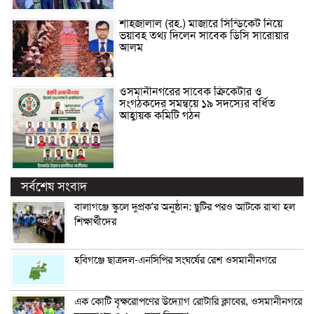
শাহজালাল (রহ.) মাজারে সিন্ডিকেট নিয়ে
ভয়াবহ তথ্য দিলেন সাবেক ডিসি সারোয়ার
আলম
ওসমানীনগরের সাবেক ক্রিকেটার ও
সংগঠকদের সমন্বয়ে ১৯ সদস্যের বর্ধিত
আহ্বায়ক কমিটি গঠন
সর্বশেষ সংবাদ
বালাগঞ্জে স্কুলে দুপ্রক’র অনুষ্ঠান: ছুটির পরও আটকে রাখা হল
শিক্ষার্থীদের
হবিগঞ্জে ছাত্রদল-এনসিপির সংঘর্ষের রেশ ওসমানীনগরে
এক কোটি বৃক্ষরোপণের উদ্যোগ রোটারি ক্লাবের, ওসমানীনগরে