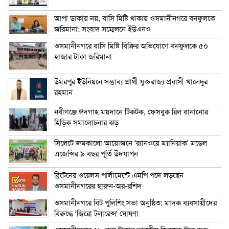
আপা ডাকায় নয়, বাসি মিষ্টি থাকায় ওসমানীনগরে বনফুলকে
জরিমানা: সংবাদ সম্মেলনে ইউএনও
ওসমানীনগরে বাসি মিষ্টি বিক্রির অভিযোগে বনফুলকে ৫০
হাজার টাকা জরিমানা
উমরপুর ইউনিয়নে সম্ভাব্য প্রার্থী যুক্তরাজ্য প্রবাসী খালেদুর
রহমান
নবীগঞ্জে ঈদগাহ ময়দানে টিকটক, ফেসবুক রিল বানানোর
হিড়িক সমালোচনার ঝড়
সিলেটে জমকালো আয়োজনে ‘র‍্যানওয়ে ম্যানিয়াক’ মডেল
এজেন্সির ৯ বছর পূর্তি উদযাপন
ব্রিটেনের ওয়েলস পার্লামেন্টে এমপি পদে লড়ছেন
ওসমানীনগরের হারুন-অর-রশিদ
ওসমানীনগরে বিট পুলিশিং সভা অনুষ্ঠিত: মাদক ব্যবসায়ীদের
বিরুদ্ধে ‘জিরো টলারেন্স’ ঘোষণা