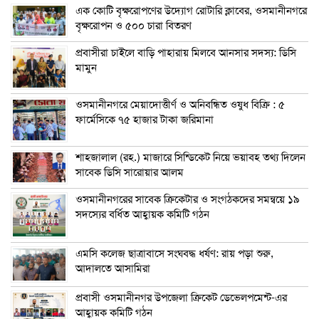
এক কোটি বৃক্ষরোপণের উদ্যোগ রোটারি ক্লাবের, ওসমানীনগরে
বৃক্ষরোপন ও ৫০০ চারা বিতরণ
প্রবাসীরা চাইলে বাড়ি পাহারায় মিলবে আনসার সদস্য: ডিসি
মামুন
ওসমানীনগরে মেয়াদোত্তীর্ণ ও অনিবন্ধিত ওষুধ বিক্রি : ৫
ফার্মেসিকে ৭৫ হাজার টাকা জরিমানা
শাহজালাল (রহ.) মাজারে সিন্ডিকেট নিয়ে ভয়াবহ তথ্য দিলেন
সাবেক ডিসি সারোয়ার আলম
ওসমানীনগরের সাবেক ক্রিকেটার ও সংগঠকদের সমন্বয়ে ১৯
সদস্যের বর্ধিত আহ্বায়ক কমিটি গঠন
এম‌সি কলেজ ছাত্রাবাসে সংঘবদ্ধ ধর্ষণ: রায় পড়া শুরু,
আদালতে আসামিরা
প্রবাসী ওসমানীনগর উপজেলা ক্রিকেট ডেভেলপমেন্ট-এর
আহ্বায়ক কমিটি গঠন