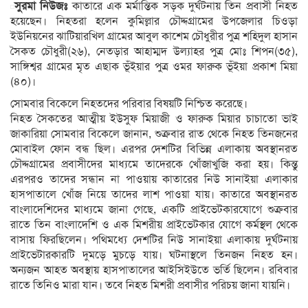
সুরমা নিউজঃ
কাতারে এক মর্মান্তিক সড়ক দুর্ঘটনায় তিন প্রবাসী নিহত
হয়েছেন। নিহতরা হলেন কুমিল্লার চৌদ্দগ্রামের উপজেলার চিওড়া
ইউনিয়নের ঝাটিয়ারখিল গ্রামের আবুল কাশেম চৌধুরীর পুত্র শহিদুল হাসান
সৈকত চৌধুরী(২৬), নেতড়ার আহাম্মদ উল্যাহর পুত্র মোঃ শিপন(৩৫),
সাঙ্গিশ্বর গ্রামের মৃত এছাক ভূঁইয়ার পুত্র ওমর ফারুক ভূঁইয়া প্রকাশ মিয়া
(৪০)।
সোমবার বিকেলে নিহতদের পরিবার বিষয়টি নিশ্চিত করেছে।
নিহত সৈকতের আত্মীয় ইউসুফ মিয়াজী ও ফারুক মিয়ার চাচাতো ভাই
জাকারিয়া সোমবার বিকেলে জানান, শুক্রবার রাত থেকে নিহত তিনজনের
মোবাইল ফোন বন্ধ ছিল। এরপর দেশটির বিভিন্ন এলাকায় অবস্থানরত
চৌদ্দগ্রামের প্রবাসীদের মাধ্যমে তাদেরকে খোঁজাখুজি করা হয়। কিন্তু
এরপরও তাদের সন্ধান না পাওয়ায় কাতারের নিউ সানাইয়া এলাকার
হাসপাতালে খোঁজ নিয়ে তাদের লাশ পাওয়া যায়। কাতারে অবস্থানরত
বাংলাদেশিদের মাধ্যমে জানা গেছে, একটি প্রাইভেটকারযোগে শুক্রবার
রাতে তিন বাংলাদেশি ও এক মিশরীয় প্রাইভেটকার যোগে কর্মস্থল থেকে
বাসায় ফিরছিলেন। পথিমধ্যে দেশটির নিউ সানাইয়া এলাকায় দুর্ঘটনায়
প্রাইভেটারকারটি দুমড়ে মুচড়ে যায়। ঘটনাস্থলে তিনজন নিহত হন।
অন্যজন আহত অবস্থায় হাসপাতালের আইসিইউতে ভর্তি ছিলেন। রবিবার
রাতে তিনিও মারা যান। তবে নিহত মিশরী প্রবাসীর পরিচয় জানা যায়নি।