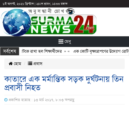
৮ই আগস্ট, ২০২৬ খ্রিস্টাব্দ
|
২৪শে শ্রাবণ, ১৪৩৩ বঙ্গাব্দ
মেনু
সর্বশেষ
: ছুটির পরও আটকে রাখা হল শিক্ষার্থীদের
» «
এক কোটি বৃক্ষরোপণের উদ্যোগ রোটারি 
হোম
প্রবাস
কাতারে এক মর্মান্তিক সড়ক দুর্ঘটনায় তিন
প্রবাসী নিহত
প্রকাশিত হয়েছে : ১৩ মার্চ ২০১৭, ৮:০৩ অপরাহ্ণ