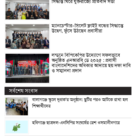
সিদ্ধান্ত ঘিরে যুক্তরাজ্যে প্রতিবাদ সভা
ম্যানচেস্টার–সিলেট ফ্লাইট বন্ধের সিদ্ধান্তে
উদ্বেগ, ফুঁসে উঠছেন প্রবাসীরা
লন্ডনে বিপিকেপির উদ্যোগে সফলভাবে
অনুষ্ঠিত এনআরবি ডে ২০২৫ : প্রবাসী
বাংলাদেশিদের অধিকার আদায়ে ছয় দফা দাবি
ও সম্মাননা প্রদান
সর্বশেষ সংবাদ
বালাগঞ্জে স্কুলে দুপ্রক’র অনুষ্ঠান: ছুটির পরও আটকে রাখা হল
শিক্ষার্থীদের
হবিগঞ্জে ছাত্রদল-এনসিপির সংঘর্ষের রেশ ওসমানীনগরে