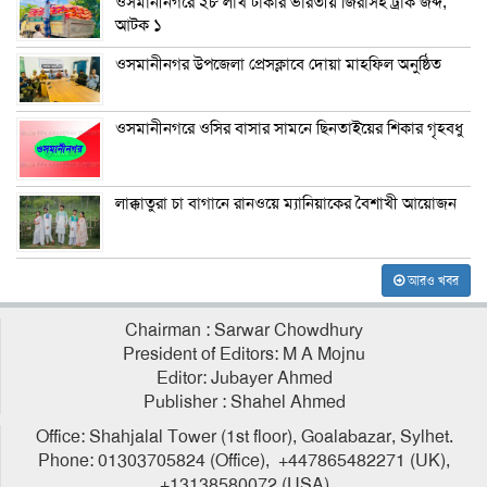
ওসমানীনগরে ২৮ লাখ টাকার ভারতীয় জিরাসহ ট্রাক জব্দ,
আটক ১
ওসমানীনগর উপজেলা প্রেসক্লাবে দোয়া মাহফিল অনুষ্ঠিত
ওসমানীনগরে ওসির বাসার সামনে ছিনতাইয়ের শিকার গৃহবধু
লাক্কাতুরা চা বাগানে রানওয়ে ম্যানিয়াকের বৈশাখী আয়োজন
আরও খবর
Chairman : Sarwar Chowdhury
President of Editors: M A Mojnu
Editor: Jubayer Ahmed
Publisher : Shahel Ahmed
Office: Shahjalal Tower (1st floor), Goalabazar, Sylhet.
Phone: 01303705824 (Office), +447865482271 (UK),
+13138580072 (USA)