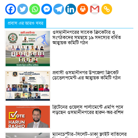
প্রবাস এর আরও খবর
ওসমানীনগরের সাবেক ক্রিকেটার ও
সংগঠকদের সমন্বয়ে ১৯ সদস্যের বর্ধিত
আহ্বায়ক কমিটি গঠন
প্রবাসী ওসমানীনগর উপজেলা ক্রিকেট
ডেভেলপমেন্ট-এর আহ্বায়ক কমিটি গঠন
ব্রিটেনের ওয়েলস পার্লামেন্টে এমপি পদে
লড়ছেন ওসমানীনগরের হারুন-অর-রশিদ
ম্যানচেস্টার–সিলেট–ঢাকা ফ্লাইট বাতিলের