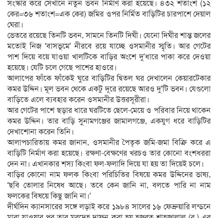
সংস্কার করে সেখানে নতুন ভবন নির্মাণ করা হয়েছে। ৪৩২ শতাংশ (১২
কের=৩৬ শতাংশ=এক কের) জমির ওপর নির্মিত বাড়িটির চারপাশে দেয়াল
ঘেরা।
ভেতরে রয়েছে তিনটি ভবন, সামনে তিনটি দিঘী। যেনো দিঘীর শান্ত জলের
মতোই নিজ ‘বাসভূমে’ নীরবে রয়ে যাচ্ছে ওসমানীর স্মৃতি। আর গেটের
পাশ দিয়ে বয়ে যাওয়া খালটিকে বাড়ির অংশে দু’ধারে পাকা করে দেওয়া
হয়েছে। যেটি চলে গেছে পাশের হাওরে।
আলাপের ফাঁকে ফাঁকেই ঘুরে বাড়িটির দ্বিতল ঘর দেখালেন কেয়ারটেকার
কমর উদ্দিন। মূল ভবন থেকে একটু দূরে রয়েছে আরও দু’টি ভবন। যেগুলো
বাড়িতে এলে ব্যবহার করেন ওসমানীর উত্তরসূরীরা।
আর গেটের পাশে ছড়ার ধারে ঘরটিতে ছেলে-মেয়ে ও পরিবার নিয়ে থাকেন
কমর উদ্দিন। তার বাড়ি সুনামগঞ্জের জামালগঞ্জে, একযুগ ধরে বাড়িটির
দেখাশোনা করেন তিনি।
আলাপচারিতায় কমর জানান, ওসমানীর পৈতৃক জমি-জমা বিক্রি করে এ
বাড়িটি নির্মাণ করা হয়েছে। রক্ষণা-বেক্ষণের খরচও তার কোনো বংশধররা
দেন না। এখানকার শস্য কিংবা ফল-ফলাদি দিয়ে যা হয় তা দিয়েই চলে।
বাড়ির কোনো নাম ফলক কিংবা পরিচিতির বিষয়ে কমর উদ্দিনের ভাষ্য,
‘ছবি তোলার নিষেধ আছে। তবে কেন জানি না, বলতে পারি না নাম
ফলকের বিষয়ে কিছু জানি না।’
দীর্ঘদিন ক্যানসারের সঙ্গে লড়াই করে ১৯৮৪ সালের ১৬ ফেব্রুয়ারি লন্ডনে
মারা যাওয়ার পর তার মরদেহ দাফন করা হয় হজরত শাহজালাল (র.) এর