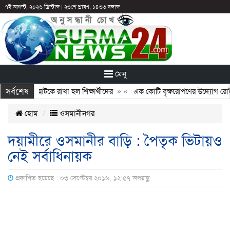
৭ই আগস্ট, ২০২৬ খ্রিস্টাব্দ
|
২৩শে শ্রাবণ, ১৪৩৩ বঙ্গাব্দ
মেনু
সর্বশেষ
ন: ছুটির পরও আটকে রাখা হল শিক্ষার্থীদের
» «
এক কোটি বৃক্ষরোপণের উদ্যোগ রোটারি
হোম
ওসমানীনগর
দয়ামীরে ওসমানীর বাড়ি : পৈতৃক ভিটায়ও
নেই সর্বাধিনায়ক
প্রকাশিত হয়েছে : ০৩ সেপ্টেম্বর ২০১৬, ১২:৫৭ অপরাহ্ণ