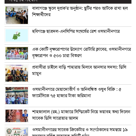
বালাগঞ্জে স্কুলে দুপ্রক’র অনুষ্ঠান: ছুটির পরও আটকে রাখা হল
শিক্ষার্থীদের
হবিগঞ্জে ছাত্রদল-এনসিপির সংঘর্ষের রেশ ওসমানীনগরে
এক কোটি বৃক্ষরোপণের উদ্যোগ রোটারি ক্লাবের, ওসমানীনগরে
বৃক্ষরোপন ও ৫০০ চারা বিতরণ
প্রবাসীরা চাইলে বাড়ি পাহারায় মিলবে আনসার সদস্য: ডিসি
মামুন
ওসমানীনগরে মেয়াদোত্তীর্ণ ও অনিবন্ধিত ওষুধ বিক্রি : ৫
ফার্মেসিকে ৭৫ হাজার টাকা জরিমানা
শাহজালাল (রহ.) মাজারে সিন্ডিকেট নিয়ে ভয়াবহ তথ্য দিলেন
সাবেক ডিসি সারোয়ার আলম
ওসমানীনগরের সাবেক ক্রিকেটার ও সংগঠকদের সমন্বয়ে ১৯
সদস্যের বর্ধিত আহ্বায়ক কমিটি গঠন