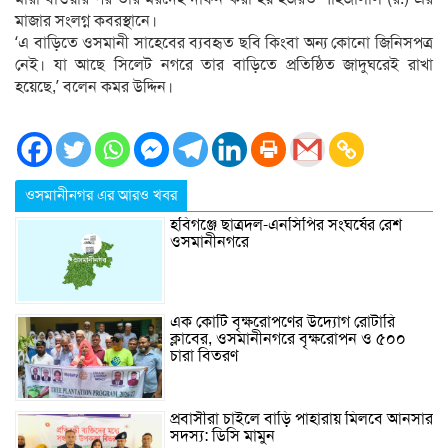
মাজার সংলগ্ন কবরস্থানে।
‘এ বাড়িতে ওসমানী সাহেবের ব্যবহৃত ছবি কিংবা অন্য কোনো জিনিসপত্র
নেই। যা আছে সিলেট নগরে তার বাড়িতে প্রতিষ্ঠিত জাদুঘরেই রাখা
হয়েছে,’ বলেন কমর উদ্দিন।
ওসমানীনগর এর আরও খবর
হবিগঞ্জে ছাত্রদল-এনসিপির সংঘর্ষের রেশ
ওসমানীনগরে
এক কোটি বৃক্ষরোপণের উদ্যোগ রোটারি
ক্লাবের, ওসমানীনগরে বৃক্ষরোপন ও ৫০০
চারা বিতরণ
প্রবাসীরা চাইলে বাড়ি পাহারায় মিলবে আনসার
সদস্য: ডিসি মামুন