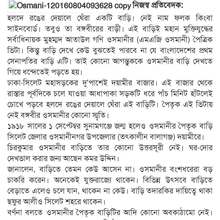
নিজস্ব প্রতিবেদক:
হলদে রঙের দেয়ালে ঘেঁরা একটি বাড়ি। নেই নাম ফলক কিংবা
সাইনবোর্ড। তবুও তা বঙ্গবীরের বাড়ী। এই বাড়িই মহান মুক্তিযুদ্ধের
সর্বাধিনায়ক মুহম্মদ আতাউল গণি ওসমানীর (এমএজি ওসমানী) পৈত্রিক
ভিটা। কিন্তু বাড়ি দেখে কেউ বুঝতেই পারবে না যে বাংলাদেশের প্রথম
সেনাপতির বাড়ি এটি। তাই কোনো আগন্তুককে ওসমানীর বাড়ি দেখতে
গিয়ে ধন্দেতেই পড়তে হয়।
ঢাকা-সিলেট মহাসড়কের দু’পাশেই দয়ামীর বাজার। এই বাজার থেকে
রাস্তার পূর্বদিকে চলে যাওয়া আধাপাকা সড়কটি ধরে পাঁচ মিনিট হাঁটলেই
চোখে পড়বে হলদে রঙের দেয়ালে ঘেঁরা এই বাড়িটি। পৈতৃক এই ভিটায়
নেই বঙ্গবীর ওসমানীর কোনো স্মৃতি।
১৯১৮ সালের ১ সেপ্টেম্বর সুনামগঞ্জে জন্ম হলেও ওসমানীর পৈতৃক বাড়ি
সিলেট জেলার ওসমানীনগর উপজেলার (তৎকালীন বালাগঞ্জ) দয়ামীরে।
চিরকুমার ওসমানীর বাড়িতে তার কোনো উত্তরসূরী নেই। ঘর-দোর
দেখভাল করার জন্য আছেন কমর উদ্দিন।
জানালেন, বাড়িতে তেমন কেউ আসেন না। ওসমানীর বংশধরেরা বড়
চাকরি করেন। অনেকেই যুক্তরাজ্যে থাকেন। বিভিন্ন উৎসবে বাড়িতে
বেড়াতে এলেও চলে যান, থাকেন না কেউ। বাড়ি তদারকির দায়িত্বে থাকা
ছফুর আলীও সিলেট শহরে থাকেন।
বর্ণনা বলতে ওসমানীর পৈতৃক বাড়িটির আদি কোনো অবকাঠামো নেই।