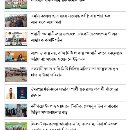
এম‌সি কলেজ ছাত্রাবাসে সংঘবদ্ধ ধর্ষণ: রায় পড়া শুরু,
আদালতে আসামিরা
প্রবাসী ওসমানীনগর উপজেলা ক্রিকেট ডেভেলপমেন্ট-এর
আহ্বায়ক কমিটি গঠন
আপা ডাকায় নয়, বাসি মিষ্টি থাকায় ওসমানীনগরে বনফুলকে
জরিমানা: সংবাদ সম্মেলনে ইউএনও
ওসমানীনগরে বাসি মিষ্টি বিক্রির অভিযোগে বনফুলকে ৫০
হাজার টাকা জরিমানা
উমরপুর ইউনিয়নে সম্ভাব্য প্রার্থী যুক্তরাজ্য প্রবাসী খালেদুর
রহমান
নবীগঞ্জে ঈদগাহ ময়দানে টিকটক, ফেসবুক রিল বানানোর
হিড়িক সমালোচনার ঝড়
সিলেটে জমকালো আয়োজনে ‘র‍্যানওয়ে ম্যানিয়াক’ মডেল
এজেন্সির ৯ বছর পূর্তি উদযাপন