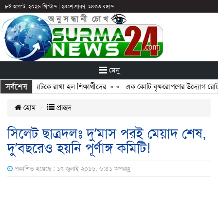
৮ই আগস্ট, ২০২৬ খ্রিস্টাব্দ
|
২৪শে শ্রাবণ, ১৪৩৩ বঙ্গাব্দ
মেনু
সর্বশেষ
: ছুটির পরও আটকে রাখা হল শিক্ষার্থীদের
» «
এক কোটি বৃক্ষরোপণের উদ্যোগ রোটারি
হোম
প্রচ্ছদ
সিলেট ছাত্রদলঃ দু’মাস পরই মেয়াদ শেষ,
দু’বছরেও হয়নি পূর্ণাঙ্গ কমিটি!
প্রকাশিত হয়েছে : ১৭ জুলাই ২০১৬, ৬:৪১ অপরাহ্ণ