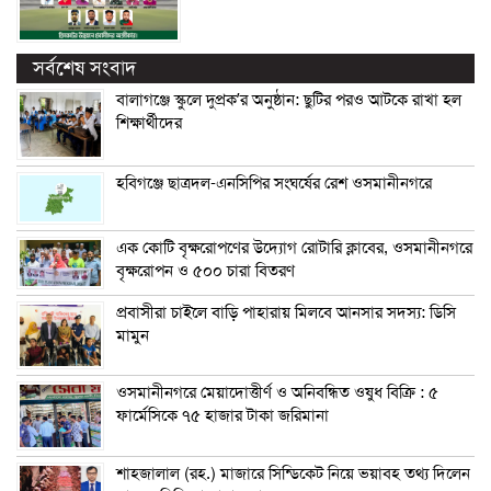
সর্বশেষ সংবাদ
বালাগঞ্জে স্কুলে দুপ্রক’র অনুষ্ঠান: ছুটির পরও আটকে রাখা হল
শিক্ষার্থীদের
হবিগঞ্জে ছাত্রদল-এনসিপির সংঘর্ষের রেশ ওসমানীনগরে
এক কোটি বৃক্ষরোপণের উদ্যোগ রোটারি ক্লাবের, ওসমানীনগরে
বৃক্ষরোপন ও ৫০০ চারা বিতরণ
প্রবাসীরা চাইলে বাড়ি পাহারায় মিলবে আনসার সদস্য: ডিসি
মামুন
ওসমানীনগরে মেয়াদোত্তীর্ণ ও অনিবন্ধিত ওষুধ বিক্রি : ৫
ফার্মেসিকে ৭৫ হাজার টাকা জরিমানা
শাহজালাল (রহ.) মাজারে সিন্ডিকেট নিয়ে ভয়াবহ তথ্য দিলেন