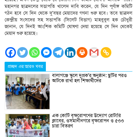
মহানগর ছাত্রদলের সভাপতি খালেদ দাবি করেন, যে দিন পূর্ণাঙ্গ কমিটি
গঠন হবে সে দিন থেকে দু’বছর মেয়াদের গণনা শুরু হবে। তবে ছাত্রদল
কেন্দ্রীয় সংসদের সহ সভাপতি (সিলেট বিভাগ) মাহবুবুল হক চৌধুরী
জানান, যে দিনই আংশিক কমিটি ঘোষণা দেয়া হয়েছে সে দিন থেকেই
মেয়াদ শুরু হয়েছে।
প্রচ্ছদ এর আরও খবর
বালাগঞ্জে স্কুলে দুপ্রক’র অনুষ্ঠান: ছুটির পরও
আটকে রাখা হল শিক্ষার্থীদের
এক কোটি বৃক্ষরোপণের উদ্যোগ রোটারি
ক্লাবের, ওসমানীনগরে বৃক্ষরোপন ও ৫০০
চারা বিতরণ