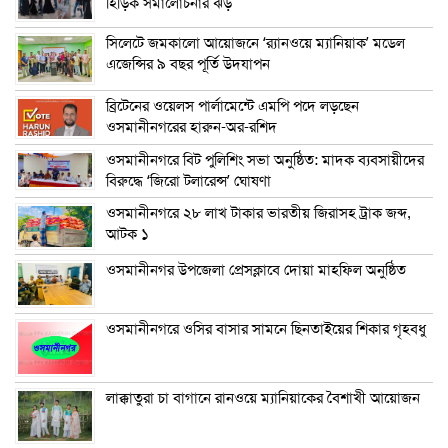
হিড়িক সমালোচনার ঝড়
সিলেটে জমকালো আয়োজনে ‘র‍্যানওয়ে ম্যানিয়াক’ মডেল
এজেন্সির ৯ বছর পূর্তি উদযাপন
ব্রিটেনের ওয়েলস পার্লামেন্টে এমপি পদে লড়ছেন
ওসমানীনগরের হারুন-অর-রশিদ
ওসমানীনগরে বিট পুলিশিং সভা অনুষ্ঠিত: মাদক ব্যবসায়ীদের
বিরুদ্ধে ‘জিরো টলারেন্স’ ঘোষণা
ওসমানীনগরে ২৮ লাখ টাকার ভারতীয় জিরাসহ ট্রাক জব্দ,
আটক ১
ওসমানীনগর উপজেলা প্রেসক্লাবে দোয়া মাহফিল অনুষ্ঠিত
ওসমানীনগরে ওসির বাসার সামনে ছিনতাইয়ের শিকার গৃহবধু
লাক্কাতুরা চা বাগানে রানওয়ে ম্যানিয়াকের বৈশাখী আয়োজন