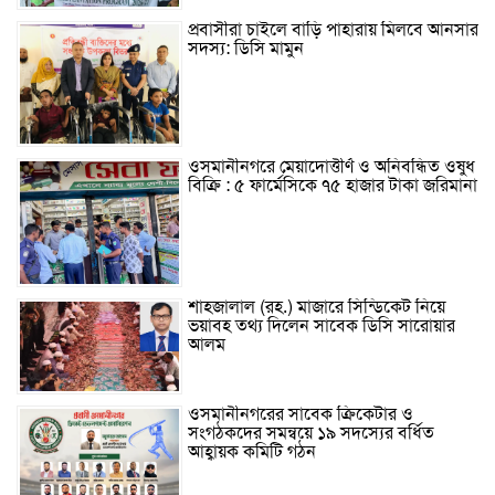
প্রবাসীরা চাইলে বাড়ি পাহারায় মিলবে আনসার
সদস্য: ডিসি মামুন
ওসমানীনগরে মেয়াদোত্তীর্ণ ও অনিবন্ধিত ওষুধ
বিক্রি : ৫ ফার্মেসিকে ৭৫ হাজার টাকা জরিমানা
শাহজালাল (রহ.) মাজারে সিন্ডিকেট নিয়ে
ভয়াবহ তথ্য দিলেন সাবেক ডিসি সারোয়ার
আলম
ওসমানীনগরের সাবেক ক্রিকেটার ও
সংগঠকদের সমন্বয়ে ১৯ সদস্যের বর্ধিত
আহ্বায়ক কমিটি গঠন