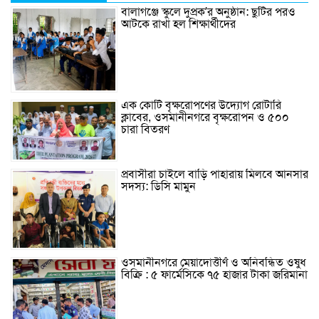
বালাগঞ্জে স্কুলে দুপ্রক’র অনুষ্ঠান: ছুটির পরও
আটকে রাখা হল শিক্ষার্থীদের
এক কোটি বৃক্ষরোপণের উদ্যোগ রোটারি
ক্লাবের, ওসমানীনগরে বৃক্ষরোপন ও ৫০০
চারা বিতরণ
প্রবাসীরা চাইলে বাড়ি পাহারায় মিলবে আনসার
সদস্য: ডিসি মামুন
ওসমানীনগরে মেয়াদোত্তীর্ণ ও অনিবন্ধিত ওষুধ
বিক্রি : ৫ ফার্মেসিকে ৭৫ হাজার টাকা জরিমানা