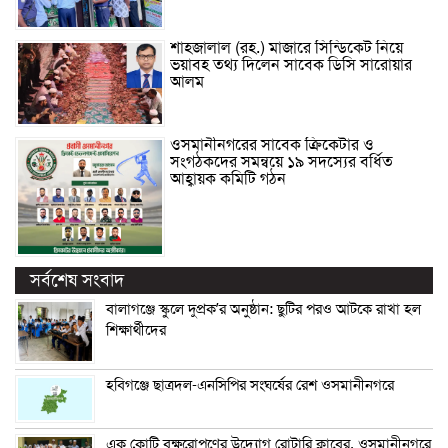
শাহজালাল (রহ.) মাজারে সিন্ডিকেট নিয়ে
ভয়াবহ তথ্য দিলেন সাবেক ডিসি সারোয়ার
আলম
ওসমানীনগরের সাবেক ক্রিকেটার ও
সংগঠকদের সমন্বয়ে ১৯ সদস্যের বর্ধিত
আহ্বায়ক কমিটি গঠন
সর্বশেষ সংবাদ
বালাগঞ্জে স্কুলে দুপ্রক’র অনুষ্ঠান: ছুটির পরও আটকে রাখা হল
শিক্ষার্থীদের
হবিগঞ্জে ছাত্রদল-এনসিপির সংঘর্ষের রেশ ওসমানীনগরে
এক কোটি বৃক্ষরোপণের উদ্যোগ রোটারি ক্লাবের, ওসমানীনগরে