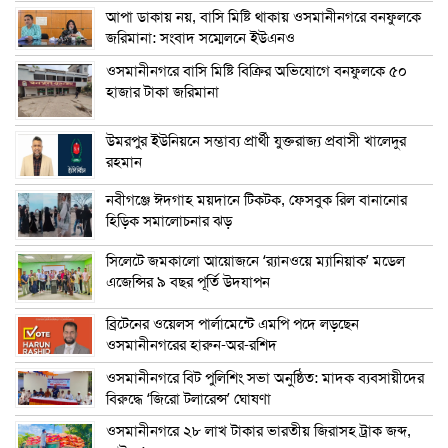
আপা ডাকায় নয়, বাসি মিষ্টি থাকায় ওসমানীনগরে বনফুলকে
জরিমানা: সংবাদ সম্মেলনে ইউএনও
ওসমানীনগরে বাসি মিষ্টি বিক্রির অভিযোগে বনফুলকে ৫০
হাজার টাকা জরিমানা
উমরপুর ইউনিয়নে সম্ভাব্য প্রার্থী যুক্তরাজ্য প্রবাসী খালেদুর
রহমান
নবীগঞ্জে ঈদগাহ ময়দানে টিকটক, ফেসবুক রিল বানানোর
হিড়িক সমালোচনার ঝড়
সিলেটে জমকালো আয়োজনে ‘র‍্যানওয়ে ম্যানিয়াক’ মডেল
এজেন্সির ৯ বছর পূর্তি উদযাপন
ব্রিটেনের ওয়েলস পার্লামেন্টে এমপি পদে লড়ছেন
ওসমানীনগরের হারুন-অর-রশিদ
ওসমানীনগরে বিট পুলিশিং সভা অনুষ্ঠিত: মাদক ব্যবসায়ীদের
বিরুদ্ধে ‘জিরো টলারেন্স’ ঘোষণা
ওসমানীনগরে ২৮ লাখ টাকার ভারতীয় জিরাসহ ট্রাক জব্দ,