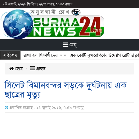
৬ই আগস্ট, ২০২৬ খ্রিস্টাব্দ
|
২২শে শ্রাবণ, ১৪৩৩ বঙ্গাব্দ
মেনু
সর্বশেষ
ির পরও আটকে রাখা হল শিক্ষার্থীদের
» «
এক কোটি বৃক্ষরোপণের উদ্যোগ রোটারি ক্লা
হোম
প্রচ্ছদ
সিলেট বিমানবন্দর সড়কে দুর্ঘটনায় এক
ছাত্রের মৃত্যু
প্রকাশিত হয়েছে : ১৪ জুলাই ২০১৬, ৭:৫৯ অপরাহ্ণ