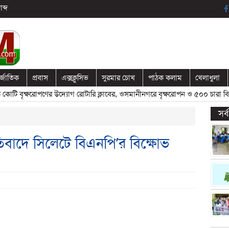
ব্দ
র্জাতিক
প্রবাস
এক্সক্লুসিভ
সুরমার চোখ
পাঠক কলাম
খেলাধুলা
ি বৃক্ষরোপণের উদ্যোগ রোটারি ক্লাবের, ওসমানীনগরে বৃক্ষরোপন ও ৫০০ চারা বিতর
সর
তিবাদে সিলেটে বিএনপি’র বিক্ষোভ