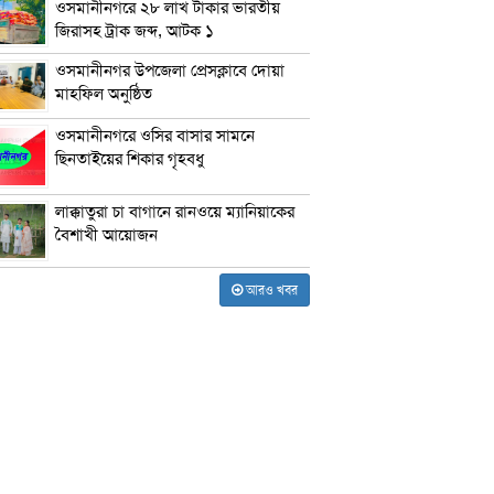
ওসমানীনগরে ২৮ লাখ টাকার ভারতীয়
জিরাসহ ট্রাক জব্দ, আটক ১
ওসমানীনগর উপজেলা প্রেসক্লাবে দোয়া
মাহফিল অনুষ্ঠিত
ওসমানীনগরে ওসির বাসার সামনে
ছিনতাইয়ের শিকার গৃহবধু
লাক্কাতুরা চা বাগানে রানওয়ে ম্যানিয়াকের
বৈশাখী আয়োজন
আরও খবর