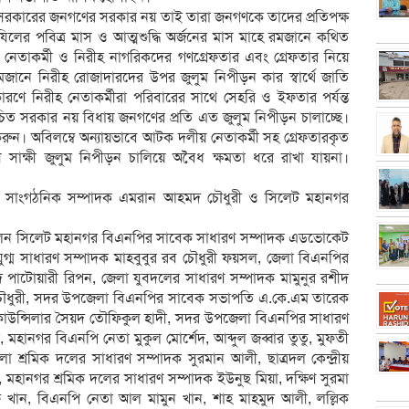
সরকারের জনগণের সরকার নয় তাই তারা জনগণকে তাদের প্রতিপক্ষ
লের পবিত্র মাস ও আত্মশুদ্ধি অর্জনের মাস মাহে রমজানে কথিত
নেতাকর্মী ও নিরীহ নাগরিকদের গণগ্রেফতার এবং গ্রেফতার নিয়ে
মজানে নিরীহ রোজাদারদের উপর জুলুম নিপীড়ন কার স্বার্থে জাতি
রণে নিরীহ নেতাকর্মীরা পরিবারের সাথে সেহরি ও ইফতার পর্যন্ত
িত সরকার নয় বিধায় জনগণের প্রতি এত জুলুম নিপীড়ন চালাচ্ছে।
রুন। অবিলম্বে অন্যায়ভাবে আটক দলীয় নেতাকর্মী সহ গ্রেফতারকৃত
স সাক্ষী জুলুম নিপীড়ন চালিয়ে অবৈধ ক্ষমতা ধরে রাখা যায়না।
ির সাংগঠনিক সম্পাদক এমরান আহমদ চৌধুরী ও সিলেট মহানগর
 ছিলেন সিলেট মহানগর বিএনপির সাবেক সাধারণ সম্পাদক এডভোকেট
ুগ্ম সাধারণ সম্পাদক মাহবুবুর রব চৌধুরী ফয়সল, জেলা বিএনপির
পাটোয়ারী রিপন, জেলা যুবদলের সাধারণ সম্পাদক মামুনুর রশীদ
চৌধুরী, সদর উপজেলা বিএনপির সাবেক সভাপতি এ.কে.এম তারেক
 কাউন্সিলার সৈয়দ তৌফিকুল হাদী, সদর উপজেলা বিএনপির সাধারণ
মহানগর বিএনপি নেতা মুকুল মোর্শেদ, আব্দুল জব্বার তুতু, মুফতী
শ্রমিক দলের সাধারণ সম্পাদক সুরমান আলী, ছাত্রদল কেন্দ্রীয়
মহানগর শ্রমিক দলের সাধারণ সম্পাদক ইউনুছ মিয়া, দক্ষিণ সুরমা
ফ খান, বিএনপি নেতা আল মামুন খান, শাহ মাহমুদ আলী, লল্লিক