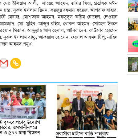
েখ মো: ইলিয়াস আলী, লায়েছ আহমদ, জমির মিয়া, প্রভাষক মঈন
রঞ্জন চন্দ্র, নুরুল ইসলাম রিমন, ফয়জুর রহমান ফয়েজ, আশরাফ বাহার,
া কাজী মেরাজ, মোশতাক আহমদ, মকসুদুল করিম নোহেল, দেওয়ান
 আমজাদ, মো: মুহিব, আব্দুর রহিম, খোকন আহমদ, সোহেল ইবনে
 রহমান মিজান, আব্দুল্লাহ আল হেলাল, আবির দেব, কাউসার হোসেন
 নুরুল ইসলাম বাচ্চু, আফজাল হোসেন, ফয়সল আহমদ টিপু, নাহিদ
জন আহমদ প্রমুখ।
 বৃক্ষরোপণের উদ্যোগ
ক্লাবের, ওসমানীনগরে
পন ও ৫০০ চারা বিতরণ
প্রবাসীরা চাইলে বাড়ি পাহারায়