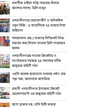
প্রবাসীরা চাইলে বাড়ি পাহারায় মিলবে
আনসার সদস্য: ডিসি মামুন
ওসমানীনগরে মেয়াদোত্তীর্ণ ও অনিবন্ধিত
ওষুধ বিক্রি : ৫ ফার্মেসিকে ৭৫ হাজার টাকা
জরিমানা
শাহজালাল (রহ.) মাজারে সিন্ডিকেট নিয়ে
ভয়াবহ তথ্য দিলেন সাবেক ডিসি সারোয়ার
আলম
ওসমানীনগরের সাবেক ক্রিকেটার ও
সংগঠকদের সমন্বয়ে ১৯ সদস্যের বর্ধিত
আহ্বায়ক কমিটি গঠন
এম‌সি কলেজ ছাত্রাবাসে সংঘবদ্ধ ধর্ষণ: রায়
পড়া শুরু, আদালতে আসামিরা
প্রবাসী ওসমানীনগর উপজেলা ক্রিকেট
ডেভেলপমেন্ট-এর আহ্বায়ক কমিটি গঠন
আপা ডাকায় নয়, বাসি মিষ্টি থাকায়