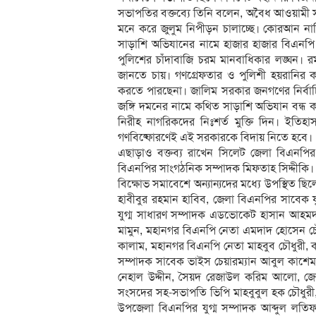
সভাপতির বক্তব্যে তিনি বলেন, অবৈধ আওয়ামী 
মনে করে জুলুম নিপীড়ন চালাচ্ছে। কোরআন নাযি
সাড়াশি অভিযানের নামে হাজার হাজার বিএনপি 
পুলিশের চাঁদাবাজি চরম মানবাধিকার লঙ্ঘন। র
জানতে চায়। গণগ্রেফতার ও পুলিশী হয়রানির কা
করতে পারছেনা। জালিম সরকার জনগণের নির্বাচ
জঙ্গি দমনের নামে কথিত সাড়াশি অভিযান বন্ধ ক
নিরীহ নাগরিকদের নিঃশর্ত মুক্তি দিন। ইতিহা
গণবিষ্ফোরণেই এই সরকারকে বিদায় নিতে হবে।
এছাড়াও বক্তব্য রাখেন সিলেট জেলা বিএনপ
বিএনপির সাংগঠনিক সম্পাদক মিফতাহ সিদ্দীকি।
বিক্ষোভ সমাবেশে অন্যান্যদের মধ্যে উপস্থিত
হাবীবুর রহমান হাবিব, জেলা বিএনপির সাবেক য
যুগ্ম সাধারণ সম্পাদক এডভোকেট হাসান আহমদ 
মামুন, মহানগর বিএনপি নেতা এমদাদ হোসেন 
কালাম, মহানগর বিএনপি নেতা মাহবুব চৌধুরী,
সম্পাদক সাবেক ভাইস চেয়ারম্যান আবুল কাশেম, 
নেহাল উদ্দীন, সৈয়দ রেজাউল করিম আলো, জেলা 
সংসদের সহ-সভাপতি ভিপি মাহবুবুল হক চৌধুরী, 
উপজেলা বিএনপির যুগ্ম সম্পাদক আব্দুল লতি