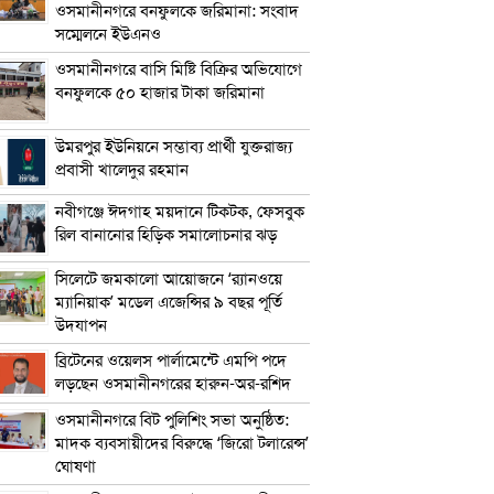
ওসমানীনগরে বনফুলকে জরিমানা: সংবাদ
সম্মেলনে ইউএনও
ওসমানীনগরে বাসি মিষ্টি বিক্রির অভিযোগে
বনফুলকে ৫০ হাজার টাকা জরিমানা
উমরপুর ইউনিয়নে সম্ভাব্য প্রার্থী যুক্তরাজ্য
প্রবাসী খালেদুর রহমান
নবীগঞ্জে ঈদগাহ ময়দানে টিকটক, ফেসবুক
রিল বানানোর হিড়িক সমালোচনার ঝড়
সিলেটে জমকালো আয়োজনে ‘র‍্যানওয়ে
ম্যানিয়াক’ মডেল এজেন্সির ৯ বছর পূর্তি
উদযাপন
ব্রিটেনের ওয়েলস পার্লামেন্টে এমপি পদে
লড়ছেন ওসমানীনগরের হারুন-অর-রশিদ
ওসমানীনগরে বিট পুলিশিং সভা অনুষ্ঠিত:
মাদক ব্যবসায়ীদের বিরুদ্ধে ‘জিরো টলারেন্স’
ঘোষণা