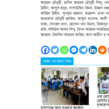
আহমদ চৌধুরী, হাবিব আহমদ চৌধুরী শিলু, শ
উদ্দীন, আব্দুস ছবুর, সালাউদ্দিন রিমন, উজ্জল 
আজির উদ্দীন, লুৎফুর রহমান, ছাত্রদল নেত
আরাফাত চৌধুরী জাকির, আব্দুল মালেক, আলী
রাজা, সোহেল রানা, হোসেন খান ইমাদ, মিজানুর
রকি, শফিউল আযম শিপু, রিপন আহমদ শাহরিয়ার,
আহমদ, ইয়াসিন আহমদ ফাহিম, আল-আমীন ও সা
প্রচ্ছদ এর আরও খবর
এক কোটি
রোটারি 
বৃক্ষরো
বালাগঞ্জে স্কুলে দুপ্রক’র অনুষ্ঠান: