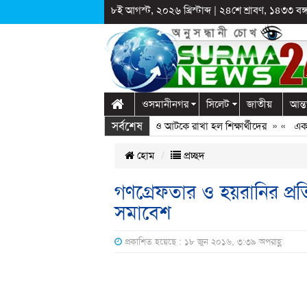
৮ই আগস্ট, ২০২৬ খ্রিস্টাব্দ
|
২৪শে শ্রাবণ, ১৪৩৩ বঙ্গা
ওসমানীনগর
সিলেট
জাতীয়
আন্ত
সর্বশেষ
লাগঞ্জে স্কুলে দুপ্রক’র অনুষ্ঠান: ছুটির পরও আটকে রাখা হল শিক্ষার্থীদের
» «
এক কোট
হোম
প্রচ্ছদ
গণগ্রেফতার ও হয়রানির প্র
সমাবেশ
প্রকাশিত হয়েছে : ১৮ জুন ২০১৬, ৩:৩৯ অপরাহ্ণ