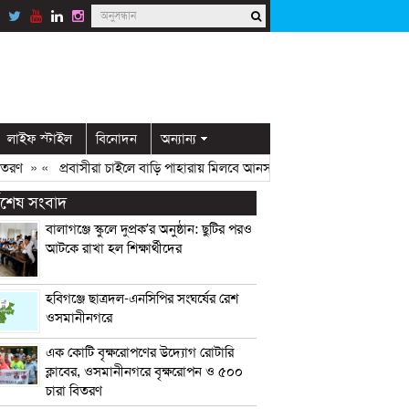
লাইফ স্টাইল
বিনোদন
অন্যান্য
ণ
» «
প্রবাসীরা চাইলে বাড়ি পাহারায় মিলবে আনসার সদস্য: ডিসি মামুন
» «
ওসম
্বশেষ সংবাদ
বালাগঞ্জে স্কুলে দুপ্রক’র অনুষ্ঠান: ছুটির পরও
আটকে রাখা হল শিক্ষার্থীদের
হবিগঞ্জে ছাত্রদল-এনসিপির সংঘর্ষের রেশ
ওসমানীনগরে
এক কোটি বৃক্ষরোপণের উদ্যোগ রোটারি
ক্লাবের, ওসমানীনগরে বৃক্ষরোপন ও ৫০০
চারা বিতরণ