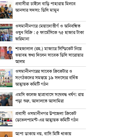
প্রবাসীরা চাইলে বাড়ি পাহারায় মিলবে
আনসার সদস্য: ডিসি মামুন
ওসমানীনগরে মেয়াদোত্তীর্ণ ও অনিবন্ধিত
ওষুধ বিক্রি : ৫ ফার্মেসিকে ৭৫ হাজার টাকা
জরিমানা
শাহজালাল (রহ.) মাজারে সিন্ডিকেট নিয়ে
ভয়াবহ তথ্য দিলেন সাবেক ডিসি সারোয়ার
আলম
ওসমানীনগরের সাবেক ক্রিকেটার ও
সংগঠকদের সমন্বয়ে ১৯ সদস্যের বর্ধিত
আহ্বায়ক কমিটি গঠন
এম‌সি কলেজ ছাত্রাবাসে সংঘবদ্ধ ধর্ষণ: রায়
পড়া শুরু, আদালতে আসামিরা
প্রবাসী ওসমানীনগর উপজেলা ক্রিকেট
ডেভেলপমেন্ট-এর আহ্বায়ক কমিটি গঠন
আপা ডাকায় নয়, বাসি মিষ্টি থাকায়