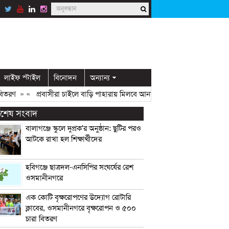
লাইফ স্টাইল
বিনোদন
অন্যান্য
রণ
» «
প্রবাসীরা চাইলে বাড়ি পাহারায় মিলবে আনসার সদস্য: ডিসি মামুন
» «
ওস
্বশেষ সংবাদ
বালাগঞ্জে স্কুলে দুপ্রক’র অনুষ্ঠান: ছুটির পরও
আটকে রাখা হল শিক্ষার্থীদের
হবিগঞ্জে ছাত্রদল-এনসিপির সংঘর্ষের রেশ
ওসমানীনগরে
এক কোটি বৃক্ষরোপণের উদ্যোগ রোটারি
ক্লাবের, ওসমানীনগরে বৃক্ষরোপন ও ৫০০
চারা বিতরণ