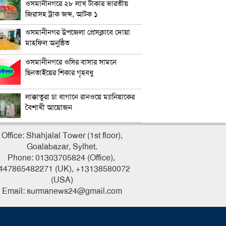
ওসমানীনগরে ২৮ লাখ টাকার ভারতীয়
জিরাসহ ট্রাক জব্দ, আটক ১
ওসমানীনগর উপজেলা প্রেসক্লাবে দোয়া
মাহফিল অনুষ্ঠিত
ওসমানীনগরে ওসির বাসার সামনে
ছিনতাইয়ের শিকার গৃহবধু
লাক্কাতুরা চা বাগানে রানওয়ে ম্যানিয়াকের
বৈশাখী আয়োজন
Office: Shahjalal Tower (1st floor),
Goalabazar, Sylhet.
Phone: 01303705824 (Office),
447865482271 (UK), +13138580072
(USA)
Email: surmanews24@gmail.com