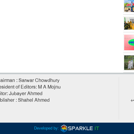
airman : Sarwar Chowdhury
esident of Editors: M A Mojnu
itor: Jubayer Ahmed
blisher : Shahel Ahmed
+
Developed by: