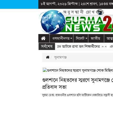
৮ই আগস্ট, ২০২৬ খ্রিস্টাব্দ
|
২৪শে শ্রাবণ, ১৪৩৩ বঙ্গা
ওসমানীনগর
সিলেট
জাতীয়
আন্ত
সর্বশেষ
বালাগঞ্জে স্কুলে দুপ্রক’র অনুষ্ঠান: ছুটির পরও আটকে রাখা হল শিক্ষার্থীদের
» «
এক কো
সুনামগঞ্জ
গুলশানে নিহতদের স্মরণে সুনামগঞ্জ
প্রতিবাদ সভা
সুরমা ডেস্ক: রাজধানীর গুলশানে হলি আর্টিজেন বেকারিতে সন্ত্রাসী