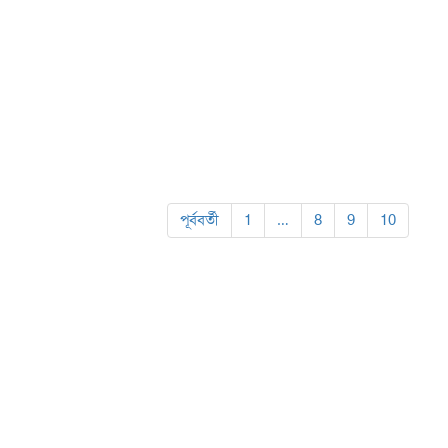
পূর্ববর্তী
1
…
8
9
10