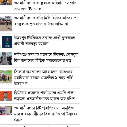
ওসমানীনগরে বনফুলকে জরিমানা: সংবাদ
সম্মেলনে ইউএনও
ওসমানীনগরে বাসি মিষ্টি বিক্রির অভিযোগে
বনফুলকে ৫০ হাজার টাকা জরিমানা
উমরপুর ইউনিয়নে সম্ভাব্য প্রার্থী যুক্তরাজ্য
প্রবাসী খালেদুর রহমান
নবীগঞ্জে ঈদগাহ ময়দানে টিকটক, ফেসবুক
রিল বানানোর হিড়িক সমালোচনার ঝড়
সিলেটে জমকালো আয়োজনে ‘র‍্যানওয়ে
ম্যানিয়াক’ মডেল এজেন্সির ৯ বছর পূর্তি
উদযাপন
ব্রিটেনের ওয়েলস পার্লামেন্টে এমপি পদে
লড়ছেন ওসমানীনগরের হারুন-অর-রশিদ
ওসমানীনগরে বিট পুলিশিং সভা অনুষ্ঠিত:
মাদক ব্যবসায়ীদের বিরুদ্ধে ‘জিরো টলারেন্স’
ঘোষণা