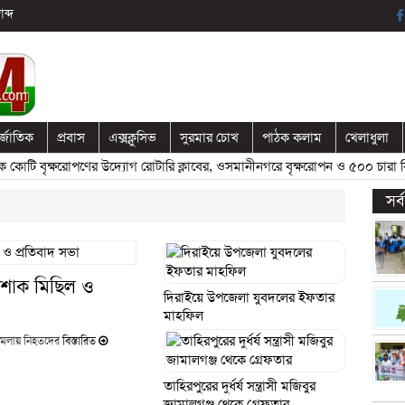
ব্দ
র্জাতিক
প্রবাস
এক্সক্লুসিভ
সুরমার চোখ
পাঠক কলাম
খেলাধুলা
টি বৃক্ষরোপণের উদ্যোগ রোটারি ক্লাবের, ওসমানীনগরে বৃক্ষরোপন ও ৫০০ চারা বিত
সর
ে শোক মিছিল ও
দিরাইয়ে উপজেলা যুবদলের ইফতার
মাহফিল
 হামলায় নিহতদের
বিস্তারিত
তাহিরপুরের দুর্ধর্ষ সন্ত্রাসী মজিবুর
জামালগঞ্জ থেকে গ্রেফতার