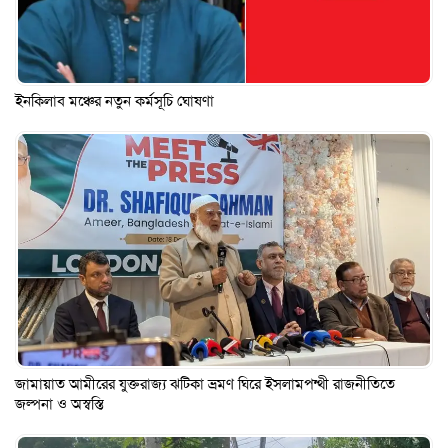
ইনকিলাব মঞ্চের নতুন কর্মসূচি ঘোষণা
জামায়াত আমীরের যুক্তরাজ্য ঝটিকা ভ্রমণ ঘিরে ইসলামপন্থী রাজনীতিতে
জল্পনা ও অস্বস্তি