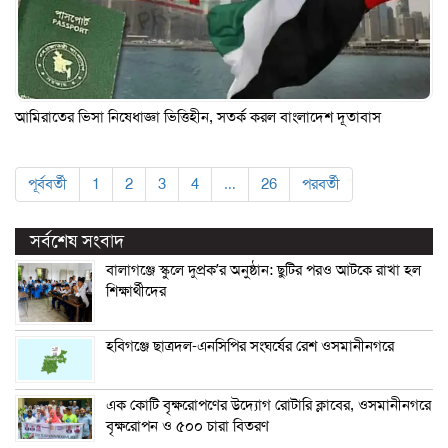
আমিরাতের ভিসা নিষেধাজ্ঞা ভিত্তিহীন, সতর্ক করল বাংলাদেশ দূতাবাস
পূর্ববর্তী
1
2
3
4
…
26
পরবর্তী
সর্বশেষ সংবাদ
বালাগঞ্জে স্কুলে দুপ্রক’র অনুষ্ঠান: ছুটির পরও আটকে রাখা হল
শিক্ষার্থীদের
হবিগঞ্জে ছাত্রদল-এনসিপির সংঘর্ষের রেশ ওসমানীনগরে
এক কোটি বৃক্ষরোপণের উদ্যোগ রোটারি ক্লাবের, ওসমানীনগরে
বৃক্ষরোপন ও ৫০০ চারা বিতরণ