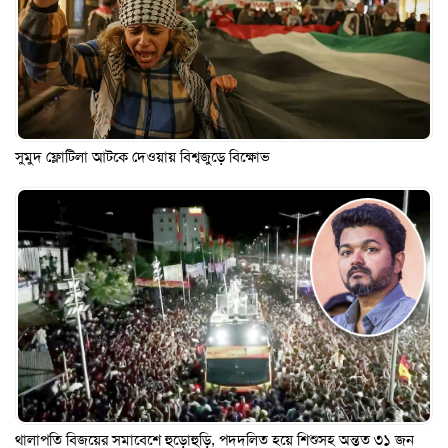
সুমুদ ফ্লোটিলা আটকে দেওয়ায় বিশ্বজুড়ে বিক্ষোভ
থালাপতি বিজয়ের সমাবেশে হুড়োহুড়ি, পদদলিত হয়ে শিশুসহ অন্তত ৩১ জন