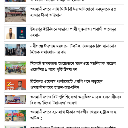
ওসমানীনগরে বাসি মিষ্টি বিক্রির অভিযোগে বনফুলকে ৫০
হাজার টাকা জরিমানা
উমরপুর ইউনিয়নে সম্ভাব্য প্রার্থী যুক্তরাজ্য প্রবাসী খালেদুর
রহমান
নবীগঞ্জে ঈদগাহ ময়দানে টিকটক, ফেসবুক রিল বানানোর
হিড়িক সমালোচনার ঝড়
সিলেটে জমকালো আয়োজনে ‘র‍্যানওয়ে ম্যানিয়াক’ মডেল
এজেন্সির ৯ বছর পূর্তি উদযাপন
ব্রিটেনের ওয়েলস পার্লামেন্টে এমপি পদে লড়ছেন
ওসমানীনগরের হারুন-অর-রশিদ
ওসমানীনগরে বিট পুলিশিং সভা অনুষ্ঠিত: মাদক ব্যবসায়ীদের
বিরুদ্ধে ‘জিরো টলারেন্স’ ঘোষণা
ওসমানীনগরে ২৮ লাখ টাকার ভারতীয় জিরাসহ ট্রাক জব্দ,
আটক ১