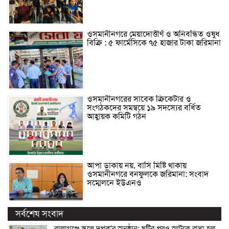
ওসমানীনগরে মেয়াদোত্তীর্ণ ও অনিবন্ধিত ওষুধ
বিক্রি : ৫ ফার্মেসিকে ৭৫ হাজার টাকা জরিমানা
ওসমানীনগরের সাবেক ক্রিকেটার ও
সংগঠকদের সমন্বয়ে ১৯ সদস্যের বর্ধিত
আহ্বায়ক কমিটি গঠন
আপা ডাকায় নয়, বাসি মিষ্টি থাকায়
ওসমানীনগরে বনফুলকে জরিমানা: সংবাদ
সম্মেলনে ইউএনও
সর্বশেষ সংবাদ
বালাগঞ্জে স্কুলে দুপ্রক’র অনুষ্ঠান: ছুটির পরও আটকে রাখা হল