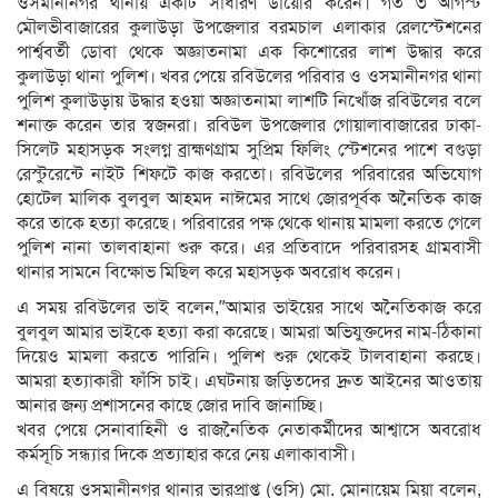
ওসমানীনগর থানায় একটি সাধারণ ডায়েরি করেন। গত ৩ আগস্ট
মৌলভীবাজারের কুলাউড়া উপজেলার বরমচাল এলাকার রেলস্টেশনের
পার্শ্ববর্তী ডোবা থেকে অজ্ঞাতনামা এক কিশোরের লাশ উদ্ধার করে
কুলাউড়া থানা পুলিশ। খবর পেয়ে রবিউলের পরিবার ও ওসমানীনগর থানা
পুলিশ কুলাউড়ায় উদ্ধার হওয়া অজ্ঞাতনামা লাশটি নিখোঁজ রবিউলের বলে
শনাক্ত করেন তার স্বজনরা। রবিউল উপজেলার গোয়ালাবাজারের ঢাকা-
সিলেট মহাসড়ক সংলগ্ন ব্রাহ্মণগ্রাম সুপ্রিম ফিলিং স্টেশনের পাশে বগুড়া
রেস্টুরেন্টে নাইট শিফটে কাজ করতো। রবিউলের পরিবারের অভিযোগ
হোটেল মালিক বুলবুল আহমদ নাঈমের সাথে জোরপূর্বক অনৈতিক কাজ
করে তাকে হত্যা করেছে। পরিবারের পক্ষ থেকে থানায় মামলা করতে গেলে
পুলিশ নানা তালবাহানা শুরু করে। এর প্রতিবাদে পরিবারসহ গ্রামবাসী
থানার সামনে বিক্ষোভ মিছিল করে মহাসড়ক অবরোধ করেন।
এ সময় রবিউলের ভাই বলেন,”আমার ভাইয়ের সাথে অনৈতিকাজ করে
বুলবুল আমার ভাইকে হত্যা করা করেছে। আমরা অভিযুক্তদের নাম-ঠিকানা
দিয়েও মামলা করতে পারিনি। পুলিশ শুরু থেকেই টালবাহানা করছে।
আমরা হত্যাকারী ফাঁসি চাই। এঘটনায় জড়িতদের দ্রুত আইনের আওতায়
আনার জন্য প্রশাসনের কাছে জোর দাবি জানাচ্ছি।
খবর পেয়ে সেনাবাহিনী ও রাজনৈতিক নেতাকর্মীদের আশ্বাসে অবরোধ
কর্মসূচি সন্ধ্যার দিকে প্রত্যাহার করে নেয় এলাকাবাসী।
এ বিষয়ে ওসমানীনগর থানার ভারপ্রাপ্ত (ওসি) মো. মোনায়েম মিয়া বলেন,