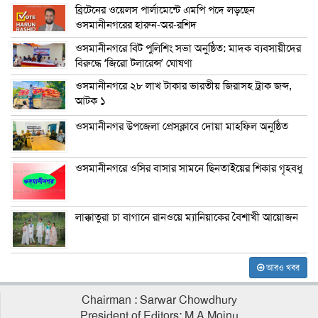
ব্রিটেনের ওয়েলস পার্লামেন্টে এমপি পদে লড়ছেন
ওসমানীনগরের হারুন-অর-রশিদ
ওসমানীনগরে বিট পুলিশিং সভা অনুষ্ঠিত: মাদক ব্যবসায়ীদের
বিরুদ্ধে ‘জিরো টলারেন্স’ ঘোষণা
ওসমানীনগরে ২৮ লাখ টাকার ভারতীয় জিরাসহ ট্রাক জব্দ,
আটক ১
ওসমানীনগর উপজেলা প্রেসক্লাবে দোয়া মাহফিল অনুষ্ঠিত
ওসমানীনগরে ওসির বাসার সামনে ছিনতাইয়ের শিকার গৃহবধু
লাক্কাতুরা চা বাগানে রানওয়ে ম্যানিয়াকের বৈশাখী আয়োজন
আরও খবর
Chairman : Sarwar Chowdhury
President of Editors: M A Mojnu