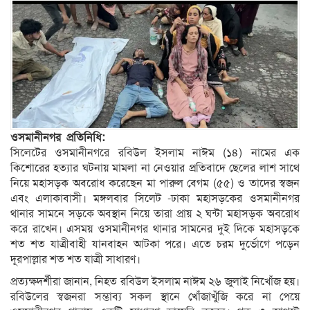
ওসমানীনগর প্রতিনিধি:
সিলেটের ওসমানীনগরে রবিউল ইসলাম নাঈম (১৪) নামের এক
কিশোরের হত্যার ঘটনায় মামলা না নেওয়ার প্রতিবাদে ছেলের লাশ সাথে
নিয়ে মহাসড়ক অবরোধ করেছেন মা পারুল বেগম (৫৫) ও তাদের স্বজন
এবং এলাকাবাসী। মঙ্গলবার সিলেট -ঢাকা মহাসড়কের ওসমানীনগর
থানার সামনে সড়কে অবস্থান নিয়ে তারা প্রায় ২ ঘন্টা মহাসড়ক অবরোধ
করে রাখেন। এসময় ওসমানীনগর থানার সামনের দুই দিকে মহাসড়কে
শত শত যাত্রীবাহী যানবাহন আটকা পরে। এতে চরম দুর্ভোগে পড়েন
দূরপাল্লার শত শত যাত্রী সাধারণ।
প্রত্যক্ষদর্শীরা জানান, নিহত রবিউল ইসলাম নাঈম ২৬ জুলাই নিখোঁজ হয়।
রবিউলের স্বজনরা সম্ভাব্য সকল স্থানে খোঁজাখুঁজি করে না পেয়ে