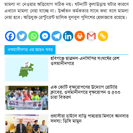
মামলা না নেওয়ার অভিযোগ সঠিক নয়। ঘটনাটি কুলাউড়ায় ঘটার কারণে
এখানে মামলা নেয়া যাচ্ছে না। উর্ধ্বতন কর্মকতার সাথে কথা বলে মামলা
নেয়া হবে। অভিযুক্ত রেস্টুরেন্ট মালিক বুলবুল পুলিশের হেফাজতে রয়েছে।
ওসমানীনগর এর আরও খবর
হবিগঞ্জে ছাত্রদল-এনসিপির সংঘর্ষের রেশ
ওসমানীনগরে
এক কোটি বৃক্ষরোপণের উদ্যোগ রোটারি
ক্লাবের, ওসমানীনগরে বৃক্ষরোপন ও ৫০০
চারা বিতরণ
প্রবাসীরা চাইলে বাড়ি পাহারায় মিলবে আনসার
সদস্য: ডিসি মামুন