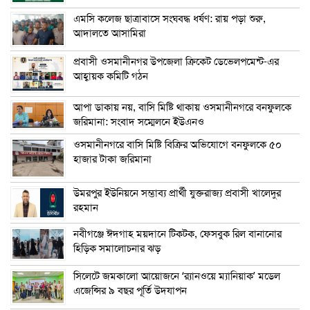
এম‌সি কলেজ ছাত্রাবাসে সংঘবদ্ধ ধর্ষণ: রায় পড়া শুরু,
আদালতে আসামিরা
প্রবাসী ওসমানীনগর উপজেলা ক্রিকেট ডেভেলপমেন্ট-এর
আহ্বায়ক কমিটি গঠন
আপা ডাকায় নয়, বাসি মিষ্টি থাকায় ওসমানীনগরে বনফুলকে
জরিমানা: সংবাদ সম্মেলনে ইউএনও
ওসমানীনগরে বাসি মিষ্টি বিক্রির অভিযোগে বনফুলকে ৫০
হাজার টাকা জরিমানা
উমরপুর ইউনিয়নে সম্ভাব্য প্রার্থী যুক্তরাজ্য প্রবাসী খালেদুর
রহমান
নবীগঞ্জে ঈদগাহ ময়দানে টিকটক, ফেসবুক রিল বানানোর
হিড়িক সমালোচনার ঝড়
সিলেটে জমকালো আয়োজনে ‘র‍্যানওয়ে ম্যানিয়াক’ মডেল
এজেন্সির ৯ বছর পূর্তি উদযাপন