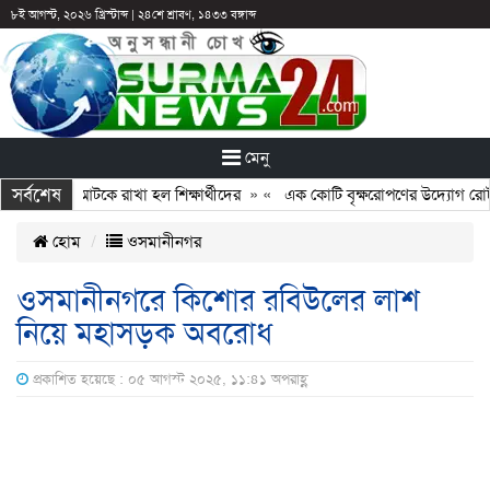
৮ই আগস্ট, ২০২৬ খ্রিস্টাব্দ
|
২৪শে শ্রাবণ, ১৪৩৩ বঙ্গাব্দ
মেনু
সর্বশেষ
: ছুটির পরও আটকে রাখা হল শিক্ষার্থীদের
» «
এক কোটি বৃক্ষরোপণের উদ্যোগ রোটারি
হোম
ওসমানীনগর
ওসমানীনগরে কিশোর রবিউলের লাশ
নিয়ে মহাসড়ক অবরোধ
প্রকাশিত হয়েছে : ০৫ আগস্ট ২০২৫, ১১:৪১ অপরাহ্ণ