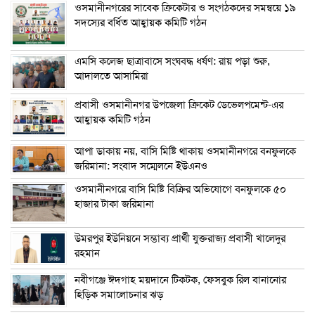
ওসমানীনগরের সাবেক ক্রিকেটার ও সংগঠকদের সমন্বয়ে ১৯
সদস্যের বর্ধিত আহ্বায়ক কমিটি গঠন
এম‌সি কলেজ ছাত্রাবাসে সংঘবদ্ধ ধর্ষণ: রায় পড়া শুরু,
আদালতে আসামিরা
প্রবাসী ওসমানীনগর উপজেলা ক্রিকেট ডেভেলপমেন্ট-এর
আহ্বায়ক কমিটি গঠন
আপা ডাকায় নয়, বাসি মিষ্টি থাকায় ওসমানীনগরে বনফুলকে
জরিমানা: সংবাদ সম্মেলনে ইউএনও
ওসমানীনগরে বাসি মিষ্টি বিক্রির অভিযোগে বনফুলকে ৫০
হাজার টাকা জরিমানা
উমরপুর ইউনিয়নে সম্ভাব্য প্রার্থী যুক্তরাজ্য প্রবাসী খালেদুর
রহমান
নবীগঞ্জে ঈদগাহ ময়দানে টিকটক, ফেসবুক রিল বানানোর
হিড়িক সমালোচনার ঝড়