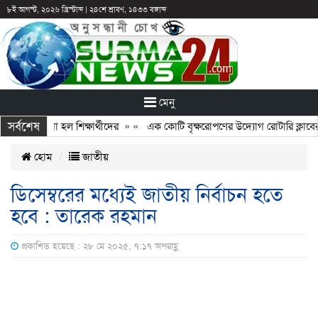
৮ই আগস্ট, ২০২৬ খ্রিস্টাব্দ
|
২৪শে শ্রাবণ, ১৪৩৩ বঙ্গাব্দ
মেনু
সর্বশেষ
ও আটকে রাখা হল শিক্ষার্থীদের
» «
এক কোটি বৃক্ষরোপণের উদ্যোগ রোটারি ক্লাবের,
হোম
জাতীয়
ডিসেম্বরের মধ্যেই জাতীয় নির্বাচন হতে
হবে : তারেক রহমান
প্রকাশিত হয়েছে : ২৮ মে ২০২৫, ৭:১৭ অপরাহ্ণ