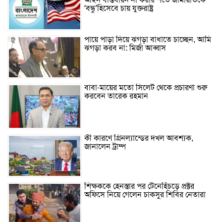
আইন বাস্তবায়ন না করার শর্তে জামায়াতকে
‘বন্ধু’হিসেবে চায় যুক্তরাষ্ট্র
পায়ে পাড়া দিয়ে ঝগড়া বাধাতে চাচ্ছেন, আমি
ঝগড়া করব না: মির্জা আব্বাস
বাবা-মায়ের মতো সিলেট থেকে প্রচারণা শুরু
করবেন তারেক রহমান
কী কারণে গ্রিনল্যান্ডের দখল আবশ্যক,
জানালেন ট্রাম্প
শিক্ষককে হেনস্তার পর টেনেহিঁচড়ে প্রক্টর
অফিসে নিয়ে গেলেন চাকসুর শিবির নেতারা