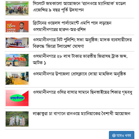
সিলেটে জমকালো আয়োজনে ‘র‍্যানওয়ে ম্যানিয়াক’ মডেল
এজেন্সির ৯ বছর পূর্তি উদযাপন
ব্রিটেনের ওয়েলস পার্লামেন্টে এমপি পদে লড়ছেন
ওসমানীনগরের হারুন-অর-রশিদ
ওসমানীনগরে বিট পুলিশিং সভা অনুষ্ঠিত: মাদক ব্যবসায়ীদের
বিরুদ্ধে ‘জিরো টলারেন্স’ ঘোষণা
ওসমানীনগরে ২৮ লাখ টাকার ভারতীয় জিরাসহ ট্রাক জব্দ,
আটক ১
ওসমানীনগর উপজেলা প্রেসক্লাবে দোয়া মাহফিল অনুষ্ঠিত
ওসমানীনগরে ওসির বাসার সামনে ছিনতাইয়ের শিকার গৃহবধু
লাক্কাতুরা চা বাগানে রানওয়ে ম্যানিয়াকের বৈশাখী আয়োজন
আরও খবর