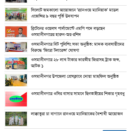
সিলেটে জমকালো আয়োজনে ‘র‍্যানওয়ে ম্যানিয়াক’ মডেল
এজেন্সির ৯ বছর পূর্তি উদযাপন
ব্রিটেনের ওয়েলস পার্লামেন্টে এমপি পদে লড়ছেন
ওসমানীনগরের হারুন-অর-রশিদ
ওসমানীনগরে বিট পুলিশিং সভা অনুষ্ঠিত: মাদক ব্যবসায়ীদের
বিরুদ্ধে ‘জিরো টলারেন্স’ ঘোষণা
ওসমানীনগরে ২৮ লাখ টাকার ভারতীয় জিরাসহ ট্রাক জব্দ,
আটক ১
ওসমানীনগর উপজেলা প্রেসক্লাবে দোয়া মাহফিল অনুষ্ঠিত
ওসমানীনগরে ওসির বাসার সামনে ছিনতাইয়ের শিকার গৃহবধু
লাক্কাতুরা চা বাগানে রানওয়ে ম্যানিয়াকের বৈশাখী আয়োজন