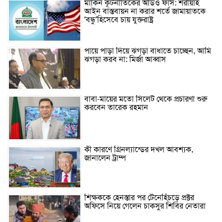
মার্কিন কূটনীতিকের অডিও ফাঁস: শরীয়াহ
আইন বাস্তবায়ন না করার শর্তে জামায়াতকে
‘বন্ধু’হিসেবে চায় যুক্তরাষ্ট্র
পায়ে পাড়া দিয়ে ঝগড়া বাধাতে চাচ্ছেন, আমি
ঝগড়া করব না: মির্জা আব্বাস
বাবা-মায়ের মতো সিলেট থেকে প্রচারণা শুরু
করবেন তারেক রহমান
কী কারণে গ্রিনল্যান্ডের দখল আবশ্যক,
জানালেন ট্রাম্প
শিক্ষককে হেনস্তার পর টেনেহিঁচড়ে প্রক্টর
অফিসে নিয়ে গেলেন চাকসুর শিবির নেতারা