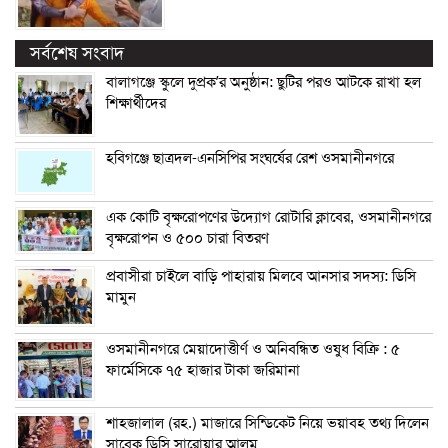
সর্বশেষ সংবাদ
বালাগঞ্জে স্কুলে দুপ্রক’র অনুষ্ঠান: ছুটির পরও আটকে রাখা হল
শিক্ষার্থীদের
হবিগঞ্জে ছাত্রদল-এনসিপির সংঘর্ষের রেশ ওসমানীনগরে
এক কোটি বৃক্ষরোপণের উদ্যোগ রোটারি ক্লাবের, ওসমানীনগরে
বৃক্ষরোপন ও ৫০০ চারা বিতরণ
প্রবাসীরা চাইলে বাড়ি পাহারায় মিলবে আনসার সদস্য: ডিসি
মামুন
ওসমানীনগরে মেয়াদোত্তীর্ণ ও অনিবন্ধিত ওষুধ বিক্রি : ৫
ফার্মেসিকে ৭৫ হাজার টাকা জরিমানা
শাহজালাল (রহ.) মাজারে সিন্ডিকেট নিয়ে ভয়াবহ তথ্য দিলেন
সাবেক ডিসি সারোয়ার আলম