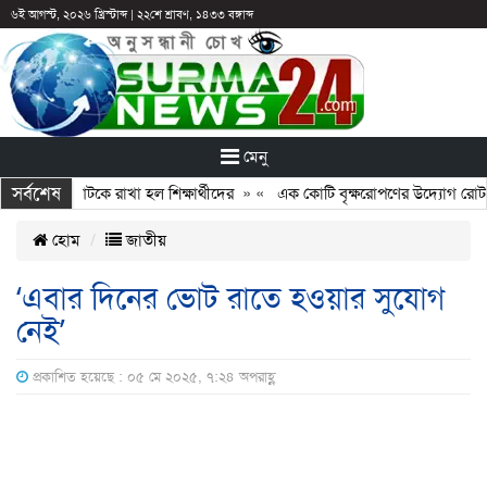
৬ই আগস্ট, ২০২৬ খ্রিস্টাব্দ
|
২২শে শ্রাবণ, ১৪৩৩ বঙ্গাব্দ
মেনু
সর্বশেষ
: ছুটির পরও আটকে রাখা হল শিক্ষার্থীদের
» «
এক কোটি বৃক্ষরোপণের উদ্যোগ রোটারি
হোম
জাতীয়
‘এবার দিনের ভোট রাতে হওয়ার সুযোগ
নেই’
প্রকাশিত হয়েছে : ০৫ মে ২০২৫, ৭:২৪ অপরাহ্ণ