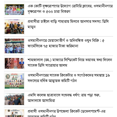
এক কোটি বৃক্ষরোপণের উদ্যোগ রোটারি ক্লাবের, ওসমানীনগরে
বৃক্ষরোপন ও ৫০০ চারা বিতরণ
প্রবাসীরা চাইলে বাড়ি পাহারায় মিলবে আনসার সদস্য: ডিসি
মামুন
ওসমানীনগরে মেয়াদোত্তীর্ণ ও অনিবন্ধিত ওষুধ বিক্রি : ৫
ফার্মেসিকে ৭৫ হাজার টাকা জরিমানা
শাহজালাল (রহ.) মাজারে সিন্ডিকেট নিয়ে ভয়াবহ তথ্য দিলেন
সাবেক ডিসি সারোয়ার আলম
ওসমানীনগরের সাবেক ক্রিকেটার ও সংগঠকদের সমন্বয়ে ১৯
সদস্যের বর্ধিত আহ্বায়ক কমিটি গঠন
এম‌সি কলেজ ছাত্রাবাসে সংঘবদ্ধ ধর্ষণ: রায় পড়া শুরু,
আদালতে আসামিরা
প্রবাসী ওসমানীনগর উপজেলা ক্রিকেট ডেভেলপমেন্ট-এর
আহ্বায়ক কমিটি গঠন