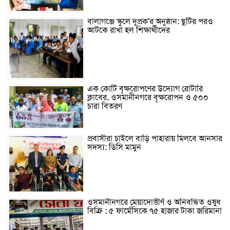
বালাগঞ্জে স্কুলে দুপ্রক’র অনুষ্ঠান: ছুটির পরও
আটকে রাখা হল শিক্ষার্থীদের
এক কোটি বৃক্ষরোপণের উদ্যোগ রোটারি
ক্লাবের, ওসমানীনগরে বৃক্ষরোপন ও ৫০০
চারা বিতরণ
প্রবাসীরা চাইলে বাড়ি পাহারায় মিলবে আনসার
সদস্য: ডিসি মামুন
ওসমানীনগরে মেয়াদোত্তীর্ণ ও অনিবন্ধিত ওষুধ
বিক্রি : ৫ ফার্মেসিকে ৭৫ হাজার টাকা জরিমানা