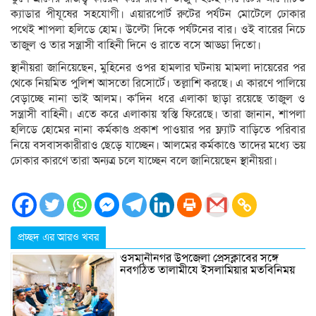
ক্যাডার পীযূষের সহযোগী। এয়ারপোর্ট রুটের পর্যটন মোটেলে ঢোকার
পথেই শাপলা হলিডে হোম। উল্টো দিকে পর্যটনের বার। ওই বারের নিচে
তাজুল ও তার সন্ত্রাসী বাহিনী দিনে ও রাতে বসে আড্ডা দিতো।
স্থানীয়রা জানিয়েছেন, মুহিনের ওপর হামলার ঘটনায় মামলা দায়েরের পর
থেকে নিয়মিত পুলিশ আসতো রিসোর্টে। তল্লাশি করছে। এ কারণে পালিয়ে
বেড়াচ্ছে নানা ভাই আলম। ক’দিন ধরে এলাকা ছাড়া রয়েছে তাজুল ও
সন্ত্রাসী বাহিনী। এতে করে এলাকায় স্বস্তি ফিরেছে। তারা জানান, শাপলা
হলিডে হোমের নানা কর্মকাণ্ড প্রকাশ পাওয়ার পর ফ্ল্যাট বাড়িতে পরিবার
নিয়ে বসবাসকারীরাও ছেড়ে যাচ্ছেন। আলমের কর্মকাণ্ডে তাদের মধ্যে ভয়
ঢোকার কারণে তারা অন্যত্র চলে যাচ্ছেন বলে জানিয়েছেন স্থানীয়রা।
প্রচ্ছদ এর আরও খবর
ওসমানীনগর উপজেলা প্রেসক্লাবের সঙ্গে
নবগঠিত তালামীযে ইসলামিয়ার মতবিনিময়