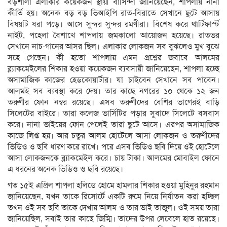
বড়শালা এলাকার কয়েকজন স্থায়ী বাসিন্দা জানিয়েছেন, শাপলায় নানা
কীর্তি হয়। অনেক বড় বড় ভিআইপি রাত-বিরাতে সেখানে ছুটে আসায়
বিষয়টি ধরা পড়ে। আসে সুন্দর সুন্দর রমণীরা। বিশেষ করে থার্টিফার্স্ট
নাইট, পহেলা বৈশাখে শাপলায় জমকালো আয়োজন হয়েছে। রাতভর
সেখানে নাচ-গানের আসর ছিল। এলাকার লোকজন সব বুঝলেও মুখ বুঝে
সহে গেছেন। কী হতো শাপলায় এমন প্রশ্নের জবাবে আলমের
ব্ল্যাকমেইলের শিকার হওয়া কয়েকজন ব্যবসায়ী জানিয়েছেন, শাপলা হচ্ছে
অসামাজিক কাজের হেডকোয়ার্টার। যা চাইবেন সেখানে সব পাবেন।
আলমই সব ব্যবস্থা করে দেয়। তার কাছে নগরের ১০ থেকে ১২ জন
তরুণীর ফোন নম্বর রয়েছে। এসব তরুণীদের বেশির ভাগেরই বাড়ি
সিলেটের বাইরে। তারা কলেজ ভার্সিটির পড়ার সুবাদে সিলেটে বসবাস
করে। নানা ভাইয়ের ফোন পেলেই তারা ছুটে আসে। এরপর অসামাজিক
কাজে লিপ্ত হয়। আর চতুর আলম হোটেলে আসা লোকজন ও তরুণীদের
ভিডিও ও ছবি ধারণ করে রাখে। পরে এসব ভিডিও ছবি দিয়ে ওই হোটেলে
আসা লোকজনকে ব্ল্যাকমেইল করে। চায় টাকা। আলমের মোবাইল ফোনে
এ ধরনের অনেক ভিডিও ও ছবি রয়েছে।
গত ১৫ই এপ্রিল শাপলা হলিডে হোমে হামলার শিকার হওয়া মুহিনুর রহমান
জানিয়েছেন, যখন তাকে রিসোর্টে একটি রুমে নিয়ে নির্যাতন করা হচ্ছিল
তখন ওই সব ছবি তাকে দেখায় আলম ও তার ভাই তাজুল। ওই সময় তারা
জানিয়েছিল, সবাই তার কাছে জিম্মি। তাদের উপর লেবেলে হাত রয়েছে।