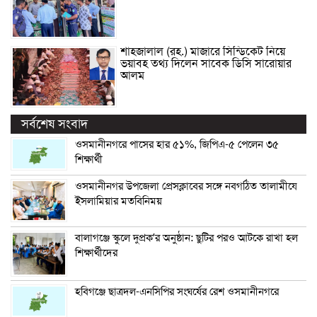
শাহজালাল (রহ.) মাজারে সিন্ডিকেট নিয়ে
ভয়াবহ তথ্য দিলেন সাবেক ডিসি সারোয়ার
আলম
সর্বশেষ সংবাদ
ওসমানীনগরে পাসের হার ৫১%, জিপিএ-৫ পেলেন ৩৫
শিক্ষার্থী
ওসমানীনগর উপজেলা প্রেসক্লাবের সঙ্গে নবগঠিত তালামীযে
ইসলামিয়ার মতবিনিময়
বালাগঞ্জে স্কুলে দুপ্রক’র অনুষ্ঠান: ছুটির পরও আটকে রাখা হল
শিক্ষার্থীদের
হবিগঞ্জে ছাত্রদল-এনসিপির সংঘর্ষের রেশ ওসমানীনগরে