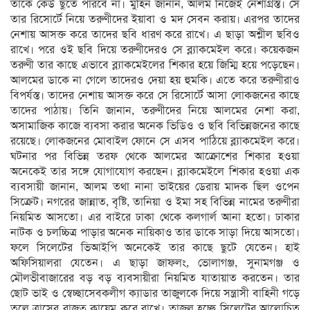
তাকে কেউ ছুঁতে পারবে না। মুহিন জানান, আলম নিজেই নেশাগ্রস্ত। সে
তার রিসোর্টে নিয়ে তরুণীদের ইয়াবা ও মদ সেবন করায়। এরপর তাদের
নেশায় আসক্ত করে তাদের ছবি ধারণ করে রাখে। এ ছাড়া অশ্লীল ছবিও
রাখে। পরে ওই ছবি দিয়ে তরুণীদেরও সে ব্ল্যাকমেইল করে। কয়েকজন
তরুণী তার কাছে এভাবে ব্ল্যাকমেইলের শিকার হয়ে জিম্মি হয়ে পড়েছেন।
আলমের ডাকে না গেলে তাদেরও দেয়া হয় হুমকি। এতে করে তরুণীরাও
বিপর্যস্ত। তাদের নেশায় আসক্ত করে সে রিসোর্টে আসা লোকজনের কাছে
তাদের পাঠায়। তিনি জানান, তরুণীদের নিয়ে আলমের নেশা করা,
অসামাজিক কাজে ব্যবসা করার অনেক ভিডিও ও ছবি বিভিন্নজনের কাছে
রয়েছে। লোকজনের মোবাইল ফোনে সে এসব পাঠিয়ে ব্ল্যাকমেইল করে।
ঘটনার পর বিভিন্ন তরফ থেকে আলমের আক্রোশের শিকার হওয়া
অনেকেই তার সঙ্গে যোগাযোগ করছেন। ব্ল্যাকমেইলে শিকার হওয়া এক
ব্যবসায়ী জানান, আলম তথা নানা ভাইয়ের ডেরায় মাদক ছিল ওপেন
সিক্রেট। নগরের জান্নাত, বৃষ্টি, তানিয়া ও ইমা সহ বিভিন্ন নামের তরুণীরা
নিয়মিত আসতো। এর বাইরে ঢাকা থেকে কলগার্ল আনা হতো। ঢাকার
নাটক ও চলচ্চিত্র পাড়ার অনেক নায়িকাও তার ডাকে সাড়া দিয়ে আসতো।
ফলে সিলেটের ভিআইপি অনেকেই তার কাছে ছুটে যেতেন। হাই
অফিসিয়ালরা যেতেন। এ ছাড়া জাফলং, ভোলাগঞ্জ, সুনামগঞ্জ ও
মৌলভীবাজারের বড় বড় ব্যবসায়ীরা নিয়মিত যাতায়াত করতেন। তার
ছোট ভাই ও স্বেচ্ছাসেবকলীগ ক্যাডার তাজুলকে দিয়ে সন্ত্রাসী বাহিনী গড়ে
তুলে ত্রাসের রাজত্ব কায়েম করে রাখে। তাজুল হচ্ছে সিলেটের আলোচিত