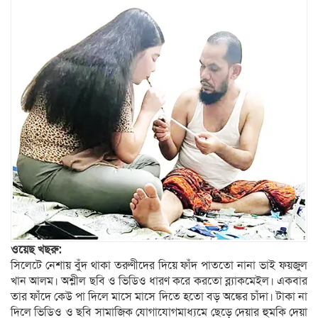
ওয়েছ খছরু:
সিলেটে নেশায় বুঁদ থাকা তরুণীদের দিয়ে ফাঁদ পাততো নানা ভাই ফয়জুল
খান আলম। অশ্লীল ছবি ও ভিডিও ধারণ করে করতো ব্ল্যাকমেইল। একবার
তার ফাঁদে কেউ পা দিলে মাসে মাসে দিতে হতো বড় অঙ্কের চাঁদা। টাকা না
দিলে ভিডিও ও ছবি সামাজিক যোগাযোগমাধ্যমে ছেড়ে দেয়ার হুমকি দেয়া