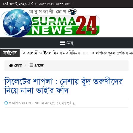
১০ই আগস্ট, ২০২৬ খ্রিস্টাব্দ
|
২৬শে শ্রাবণ, ১৪৩৩ বঙ্গাব্দ
মেনু
সর্বশেষ
্গে নবগঠিত তালামীযে ইসলামিয়ার মতবিনিময়
» «
বালাগঞ্জে স্কুলে দুপ্রক’র অনুষ্
হোম
প্রচ্ছদ
সিলেটের শাপলা : নেশায় বুঁদ তরুণীদের
নিয়ে নানা ভাই’র ফাঁদ
প্রকাশিত হয়েছে : ০৪ মে ২০২৫, ১২:২৭ পূর্বাহ্ণ