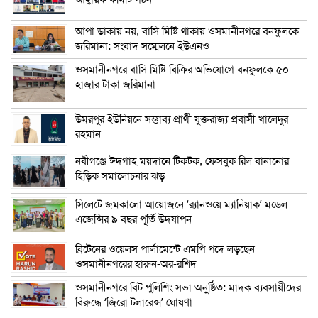
আপা ডাকায় নয়, বাসি মিষ্টি থাকায় ওসমানীনগরে বনফুলকে
জরিমানা: সংবাদ সম্মেলনে ইউএনও
ওসমানীনগরে বাসি মিষ্টি বিক্রির অভিযোগে বনফুলকে ৫০
হাজার টাকা জরিমানা
উমরপুর ইউনিয়নে সম্ভাব্য প্রার্থী যুক্তরাজ্য প্রবাসী খালেদুর
রহমান
নবীগঞ্জে ঈদগাহ ময়দানে টিকটক, ফেসবুক রিল বানানোর
হিড়িক সমালোচনার ঝড়
সিলেটে জমকালো আয়োজনে ‘র‍্যানওয়ে ম্যানিয়াক’ মডেল
এজেন্সির ৯ বছর পূর্তি উদযাপন
ব্রিটেনের ওয়েলস পার্লামেন্টে এমপি পদে লড়ছেন
ওসমানীনগরের হারুন-অর-রশিদ
ওসমানীনগরে বিট পুলিশিং সভা অনুষ্ঠিত: মাদক ব্যবসায়ীদের
বিরুদ্ধে ‘জিরো টলারেন্স’ ঘোষণা