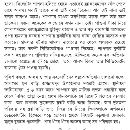
হতো। সিলেটের শাপলা হলিডে হোমে এভাবেই ব্ল্যাকমেইলের ফাঁদ পেতে
রাখে আলম। সবাই তাকে নানা ভাই বলে চিনেন। আর এই নানা ভাই
বলার কারণও আছে। শাপলায় যাওয়া তরুণীরাই তাকে নানা ভাই বলে
ডাকেন। এজন্য অনেকের কাছে সে এখন নানা ভাই। পাওনা টাকা নিয়ে
গোলাপগঞ্জের কায়স্থগ্রামের মুহিনুর রহমান ও তার বন্ধু ব্যবসায়ী আসাদের
ওপর হামলার ঘটনায় শাপলার কুকীর্তির নানা ঘটনা বেরিয়ে আসতে শুরু
করেছে। হামলার ঘটনায় মামলা দায়েরের পর থেকে পলাতক রয়েছে
আলম। তার তরুণী সিন্ডিকেটরাও গা-ঢাকা দিয়েছে। শাপলার কুকীর্তি
প্রকাশ হওয়ার পর পুলিশও সক্রিয় হয়েছে। ইতিমধ্যে কয়েক দফা অভিযান
চালানো হয়েছে এ হলিডে হোমে। তবে আলম কিংবা তার সিন্ডিকেটের
কাউকে খুঁজে পাওয়া যায়নি।
পুলিশ বলছে, আলম ও তার সহযোগীদের ধরতে অভিযান চালানো হচ্ছে।
আলমের মূল বাড়ি জগন্নাথপুর উপজেলার দত্তরাই গ্রামে। স্থানীয়রা
জানিয়েছেন, ৫-৬ বছর আগে শাপলার মূল মালিক লন্ডন প্রবাসীর কাছ
থেকে বিল্ডিং ভাড়া নেয়। প্রথম তিনতলাকে সে রিসোর্ট হিসেবে ব্যবহার
করে। আর উপরের দুইতলায় ফ্ল্যাট বাড়ি ভাড়া দিয়েছে। আর দুইতলা
পরিবার সহ ফ্ল্যাটবাড়ি ভাড়া দিয়ে সে নিচের তিনতলাকে অপকর্মের
হেডকোয়ার্টার হিসেবে গড়ে তোলে। প্রথমে বিষয়টি বড়শালা এলাকার
মানুষ বুঝতে পারেননি। পরে ধীরে ধীরে তাদের কাছে সব পরিষ্কার হয়।