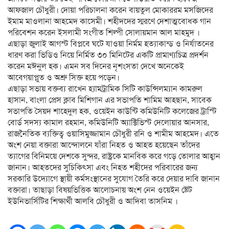
আফজাল চৌধুরী। দোয়া পরিচালনা করেন বায়তুল মোকাররম মসজিদের
ইমাম মাওলানা আহমেদ কাসেমী। শহীদদের স্মরণে দেশাত্মবোধক গান
পরিবেশন করেন ইসলামী সংগীত শিল্পী সোলায়মান আল মাহমুদ ।
এছাড়া জুলাই আগস্ট বিপ্লবে ঘটে যাওয়া নির্মম হত্যাকান্ড ও নির্যাতনের
ধারণ করা ভিডিও নিয়ে নির্মিত ৩০ মিনিটের একটি প্রামাণ্যচিত্র প্রদর্শন
করেন মঈনুল হক। এমন সব দিনের নৃশংসতা দেখে অনেকেই
আবেগয়াপ্লুত ও অশ্রু সিক্ত হয়ে পড়েন।
এছাড়া সভায় বক্তব্য রাখেন হ্যামট্রামিক সিটি কাউন্সিলম্যান কামরুল
হাসান, বাংলা প্রেস ক্লাব মিশিগান এর সভাপতি শামিম আহছান, সাবেক
সভাপতি সৈয়দ শাহেদুল হক, ওয়েইন কাউন্টি কমিউনিটি কলেজের ট্রাস্টি
বোর্ড সদস্য কামাল রহমান, কমিউনিটি অ্যাক্টিভিস্ট দেলোয়ার আনসার,
রাজনৈতিক ব্যক্তিত্ব ওয়াসিমুজ্জামান চৌধুরী রনি ও শামীম আহমেদ। এতে
অংশ নেয়া বক্তারা আন্দোলনে যাঁরা নিহত ও আহত হয়েছেন তাঁদের
ত্যাগের বিনিময়ে দেশকে সুন্দর, রাষ্ট্রকে মানবিক করে গড়ে তোলার আহ্বান
জানান। আহতদের সুচিকিৎসা এবং নিহত শহীদের পরিবারের জন্য
সরকারি উদ্যোগে স্থায়ী কর্মসংস্থানের সুযোগ তৈরি করে দেয়ার দাবি জানান
বক্তারা। তাছাড়া বিষয়ভিত্তিক আলোচনায় অংশ নেন ওয়েইন ষ্টেট
ইউনিভার্সিটির শিক্ষার্থী আলবি চৌধুরী ও আদিবা তাসনিম ।