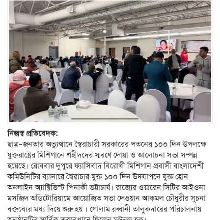
নিজস্ব প্রতিবেদক:
ছাত্র–জনতার অভ্যুত্থানে স্বৈরাচারী সরকারের পতনের ১০০ দিন উপলক্ষে
যুক্তরাষ্ট্রের মিশিগানে শহীদদের স্মরণে দোয়া ও আলোচনা সভা সম্পন্ন
হয়েছে। রোববার দুপুরে ফ্যাসিবাদ বিরোধী মিশিগান প্রবাসী বাংলাদেশী
কমিউনিটির ব্যানারে স্বৈরাচার মুক্ত ১০০ দিন উদযাপনে যুক্ত হোন
অনলাইন অ্যাক্টিভিস্ট পিনাকী ভট্টাচার্য। রাজ্যের ওয়ারেন সিটির আইওনা
মসজিদ অডিটোরিয়ামে আয়োজিত সভা দেওয়ান আকমল চৌধুরীর সুচনা
বক্তব্যের মধ্য দিয়ে শুরু হয় । গোলাম রব্বানী তালুকদারের পরিচালনায়
অনুষ্ঠানটির সার্বিক তত্ত্বাবধানে ছিলেন মঈনুল হক।