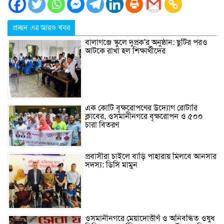
প্রচ্ছদ এর আরও খবর
বালাগঞ্জে স্কুলে দুপ্রক’র অনুষ্ঠান: ছুটির পরও
আটকে রাখা হল শিক্ষার্থীদের
এক কোটি বৃক্ষরোপণের উদ্যোগ রোটারি
ক্লাবের, ওসমানীনগরে বৃক্ষরোপন ও ৫০০
চারা বিতরণ
প্রবাসীরা চাইলে বাড়ি পাহারায় মিলবে আনসার
সদস্য: ডিসি মামুন
ওসমানীনগরে মেয়াদোত্তীর্ণ ও অনিবন্ধিত ওষুধ