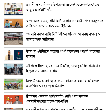
প্রবাসী ওসমানীনগর উপজেলা ক্রিকেট ডেভেলপমেন্ট-এর
আহ্বায়ক কমিটি গঠন
আপা ডাকায় নয়, বাসি মিষ্টি থাকায় ওসমানীনগরে বনফুলকে
জরিমানা: সংবাদ সম্মেলনে ইউএনও
ওসমানীনগরে বাসি মিষ্টি বিক্রির অভিযোগে বনফুলকে ৫০
হাজার টাকা জরিমানা
উমরপুর ইউনিয়নে সম্ভাব্য প্রার্থী যুক্তরাজ্য প্রবাসী খালেদুর
রহমান
নবীগঞ্জে ঈদগাহ ময়দানে টিকটক, ফেসবুক রিল বানানোর
হিড়িক সমালোচনার ঝড়
সিলেটে জমকালো আয়োজনে ‘র‍্যানওয়ে ম্যানিয়াক’ মডেল
এজেন্সির ৯ বছর পূর্তি উদযাপন
ব্রিটেনের ওয়েলস পার্লামেন্টে এমপি পদে লড়ছেন
ওসমানীনগরের হারুন-অর-রশিদ
ওসমানীনগরে বিট পুলিশিং সভা অনুষ্ঠিত: মাদক ব্যবসায়ীদের