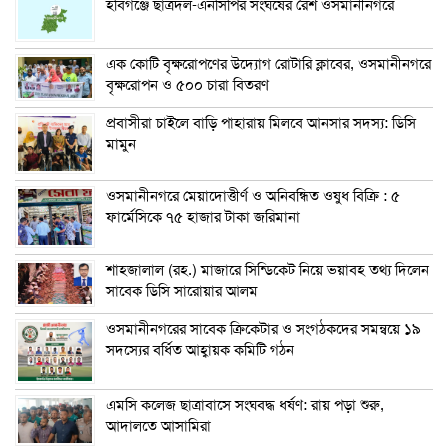
হবিগঞ্জে ছাত্রদল-এনসিপির সংঘর্ষের রেশ ওসমানীনগরে
এক কোটি বৃক্ষরোপণের উদ্যোগ রোটারি ক্লাবের, ওসমানীনগরে
বৃক্ষরোপন ও ৫০০ চারা বিতরণ
প্রবাসীরা চাইলে বাড়ি পাহারায় মিলবে আনসার সদস্য: ডিসি
মামুন
ওসমানীনগরে মেয়াদোত্তীর্ণ ও অনিবন্ধিত ওষুধ বিক্রি : ৫
ফার্মেসিকে ৭৫ হাজার টাকা জরিমানা
শাহজালাল (রহ.) মাজারে সিন্ডিকেট নিয়ে ভয়াবহ তথ্য দিলেন
সাবেক ডিসি সারোয়ার আলম
ওসমানীনগরের সাবেক ক্রিকেটার ও সংগঠকদের সমন্বয়ে ১৯
সদস্যের বর্ধিত আহ্বায়ক কমিটি গঠন
এম‌সি কলেজ ছাত্রাবাসে সংঘবদ্ধ ধর্ষণ: রায় পড়া শুরু,
আদালতে আসামিরা