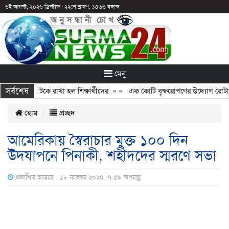
৬ই আগস্ট, ২০২৬ খ্রিস্টাব্দ
|
২২শে শ্রাবণ, ১৪৩৩ বঙ্গাব্দ
মেনু
সর্বশেষ
ছুটির পরও আটকে রাখা হল শিক্ষার্থীদের
» «
এক কোটি বৃক্ষরোপণের উদ্যোগ রোটারি ক
হোম
প্রচ্ছদ
আমেরিকায় স্বৈরাচার মুক্ত ১০০ দিন
উদযাপনে পিনাকী, শহীদদের স্মরণে সভা
প্রকাশিত হয়েছে : ১৮ নভেম্বর ২০২৪, ৭:৫৯ অপরাহ্ণ