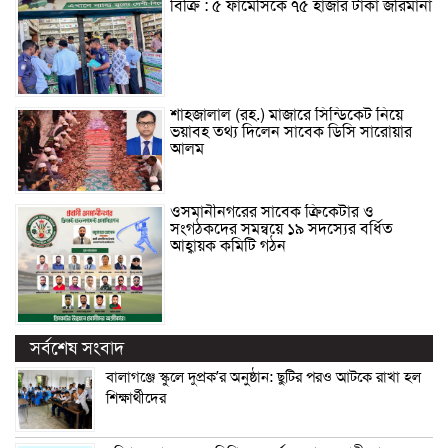
বিক্রি : ৫ ফার্মেসিকে ৭৫ হাজার টাকা জরিমানা
শাহজালাল (রহ.) মাজারে সিন্ডিকেট নিয়ে
ভয়াবহ তথ্য দিলেন সাবেক ডিসি সারোয়ার
আলম
ওসমানীনগরের সাবেক ক্রিকেটার ও
সংগঠকদের সমন্বয়ে ১৯ সদস্যের বর্ধিত
আহ্বায়ক কমিটি গঠন
সর্বশেষ সংবাদ
বালাগঞ্জে স্কুলে দুপ্রক’র অনুষ্ঠান: ছুটির পরও আটকে রাখা হল
শিক্ষার্থীদের