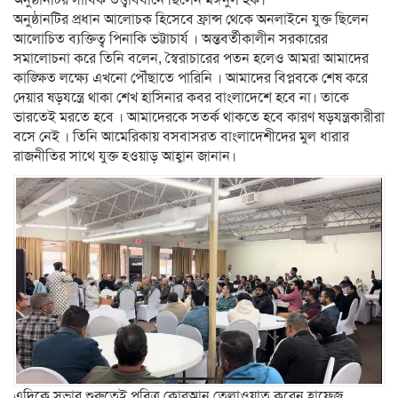
অনুষ্ঠানটির প্রধান আলোচক হিসেবে ফ্রান্স থেকে অনলাইনে যুক্ত ছিলেন
আলোচিত ব্যক্তিত্ব পিনাকি ভট্টাচার্য । অন্তবর্তীকালীন সরকারের
সমালোচনা করে তিনি বলেন, স্বৈরাচারের পতন হলেও আমরা আমাদের
কাঙ্ক্ষিত লক্ষ্যে এখনো পৌঁছাতে পারিনি । আমাদের বিপ্লবকে শেষ করে
দেয়ার ষড়যন্ত্রে থাকা শেখ হাসিনার কবর বাংলাদেশে হবে না। তাকে
ভারতেই মরতে হবে । আমাদেরকে সতর্ক থাকতে হবে কারণ ষড়যন্ত্রকারীরা
বসে নেই । তিনি আমেরিকায় বসবাসরত বাংলাদেশীদের মুল ধারার
রাজনীতির সাথে যুক্ত হওয়াড় আহ্বান জানান।
এদিকে সভার শুরুতেই পবিত্র কোরআন তেলাওয়াত করেন হাফেজ