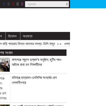
ইল
বিনোদন
অন্যান্য
ি পাহারায় মিলবে আনসার সদস্য: ডিসি মামুন
» «
ওসমানীনগরে মেয়াদোত্তীর্ণ ও অনিবন্ধিত ওষু
বশেষ সংবাদ
বালাগঞ্জে স্কুলে দুপ্রক’র অনুষ্ঠান: ছুটির পরও
আটকে রাখা হল শিক্ষার্থীদের
হবিগঞ্জে ছাত্রদল-এনসিপির সংঘর্ষের রেশ
ওসমানীনগরে