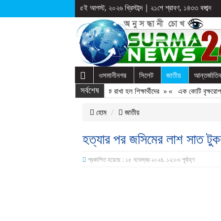
৫ই আগস্ট, ২০২৬ খ্রিস্টাব্দ
|
২১শে শ্রাবণ, ১৪৩৩ বঙ্গাব্দ
ওসমানীনগর
সিলেট
জাতীয়
আন্তর্জাতি
স্কুলে দুপ্রক’র অনুষ্ঠান: ছুটির পরও আটকে রাখা হল শিক্ষার্থীদের
সর্বশেষ
» «
এক কোটি বৃক্ষরোপণের উদ
হোম
জাতীয়
হত্যার পর জসিমের লাশ সাত টুকর
প্রকাশিত হয়েছে : ১৫ নভেম্বর ২০২৪, ১২:০৩ পূর্বাহ্ণ