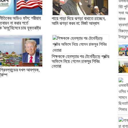
ূটনীতিকের অডিও ফাঁস: শরীয়াহ
পায়ে পাড়া দিয়ে ঝগড়া বাধাতে চাচ্ছেন,
বায়ন না করার শর্তে
আমি ঝগড়া করব না: মির্জা আব্বাস
‘বন্ধু’হিসেবে চায় যুক্তরাষ্ট্র
শিক্ষককে হেনস্তার পর টেনেহিঁচড়ে প্রক্টর
অফিসে নিয়ে গেলেন চাকসুর শিবির
নেতারা
গ্রিনল্যান্ডের দখল আবশ্যক,
্রাম্প