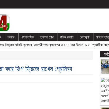
ক
প্রবাস
এক্সক্লুসিভ
সুরমার চোখ
পাঠক কলাম
খেলাধুলা
লাইফ স্টা
্যোগ রোটারি ক্লাবের, ওসমানীনগরে বৃক্ষরোপন ও ৫০০ চারা বিতরণ
» «
প্রবাসীরা চাইলে বাড়
সর্
া করে ডিপ ফ্রিজে রাখেন প্রেমিকা