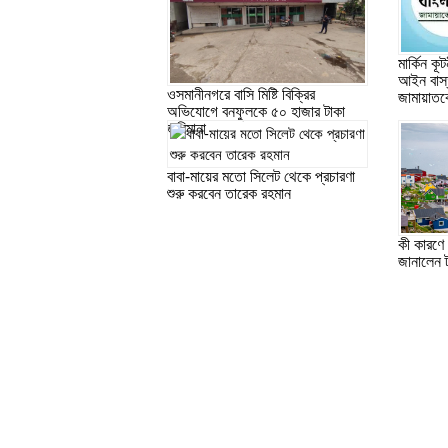
মার্কিন ক
আইন বাস্ত
ওসমানীনগরে বাসি মিষ্টি বিক্রির
জামায়াতকে 
অভিযোগে বনফুলকে ৫০ হাজার টাকা
জরিমানা
বাবা-মায়ের মতো সিলেট থেকে প্রচারণা
শুরু করবেন তারেক রহমান
কী কারণে 
জানালেন ট