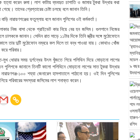
 হত্যা করেন রুমা। লাশ কাটায় ব্যবহৃত চাপাতি ও জামার টুকরা উদ্ধার করা
 গেছে। তাদের গ্রেপ্তারের চেষ্টা চলছে বলে জানান তিনি।
বাড়ি নারায়ণগঞ্জের ফতুল্লায় বলে জানান পুলিশের ওই কর্মকর্তা।
লাকার নিজ বাসা থেকে প্রাইভেট কার নিয়ে বের হন জসিম। গুলশানে নিজের
ে চালককে জানান। সেদিন রাত সাড়ে ১১টার দিকে তিনি স্ত্রীর সঙ্গে মুঠোফোনে
ালে তার দুটি মুঠোফোন নম্বরে কল দিলে তা বন্ধ পাওয়া যায়। কোথাও খোঁজ
) করে পরিবার।
হাত-মুখ ধোয়ার সময় দুর্গন্ধের উৎস খুঁজতে গিয়ে পলিথিন দিয়ে মোড়ানো লাশের
 পুলিশকে জানালে তিনটি কালো পলিথিনে মোড়ানো লাশের সাত টুকরা উদ্ধার
নারায়ণগঞ্জ-১০০ শয্যা জেনারেল হাসপাতালে পাঠানো হয়। ওই দিন পুলিশের
গে গিয়ে পরিবারের সদস্যরা জসিমের লাশ শনাক্ত করেন।