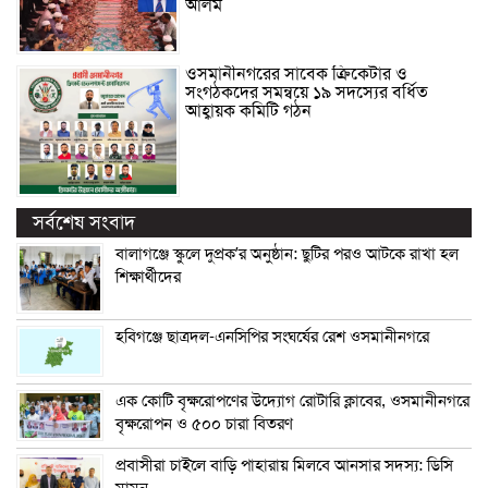
আলম
ওসমানীনগরের সাবেক ক্রিকেটার ও
সংগঠকদের সমন্বয়ে ১৯ সদস্যের বর্ধিত
আহ্বায়ক কমিটি গঠন
সর্বশেষ সংবাদ
বালাগঞ্জে স্কুলে দুপ্রক’র অনুষ্ঠান: ছুটির পরও আটকে রাখা হল
শিক্ষার্থীদের
হবিগঞ্জে ছাত্রদল-এনসিপির সংঘর্ষের রেশ ওসমানীনগরে
এক কোটি বৃক্ষরোপণের উদ্যোগ রোটারি ক্লাবের, ওসমানীনগরে
বৃক্ষরোপন ও ৫০০ চারা বিতরণ
প্রবাসীরা চাইলে বাড়ি পাহারায় মিলবে আনসার সদস্য: ডিসি
মামুন