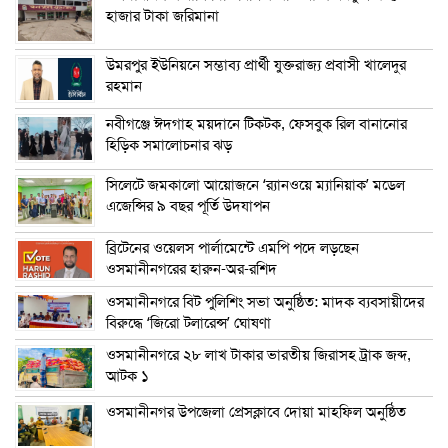
হাজার টাকা জরিমানা
উমরপুর ইউনিয়নে সম্ভাব্য প্রার্থী যুক্তরাজ্য প্রবাসী খালেদুর
রহমান
নবীগঞ্জে ঈদগাহ ময়দানে টিকটক, ফেসবুক রিল বানানোর
হিড়িক সমালোচনার ঝড়
সিলেটে জমকালো আয়োজনে ‘র‍্যানওয়ে ম্যানিয়াক’ মডেল
এজেন্সির ৯ বছর পূর্তি উদযাপন
ব্রিটেনের ওয়েলস পার্লামেন্টে এমপি পদে লড়ছেন
ওসমানীনগরের হারুন-অর-রশিদ
ওসমানীনগরে বিট পুলিশিং সভা অনুষ্ঠিত: মাদক ব্যবসায়ীদের
বিরুদ্ধে ‘জিরো টলারেন্স’ ঘোষণা
ওসমানীনগরে ২৮ লাখ টাকার ভারতীয় জিরাসহ ট্রাক জব্দ,
আটক ১
ওসমানীনগর উপজেলা প্রেসক্লাবে দোয়া মাহফিল অনুষ্ঠিত