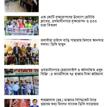
এক কোটি বৃক্ষরোপণের উদ্যোগ রোটারি
ক্লাবের, ওসমানীনগরে বৃক্ষরোপন ও ৫০০
চারা বিতরণ
প্রবাসীরা চাইলে বাড়ি পাহারায় মিলবে আনসার
সদস্য: ডিসি মামুন
ওসমানীনগরে মেয়াদোত্তীর্ণ ও অনিবন্ধিত ওষুধ
বিক্রি : ৫ ফার্মেসিকে ৭৫ হাজার টাকা জরিমানা
শাহজালাল (রহ.) মাজারে সিন্ডিকেট নিয়ে
ভয়াবহ তথ্য দিলেন সাবেক ডিসি সারোয়ার