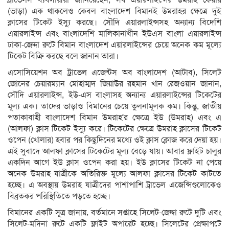
ট্রাভেলস ব্যবসায়ীরা জানিয়েছেন, সব এয়ারলাইন্সের উমরাহ ফেয়ার
(ভাড়া) এক থাকলেও কেবল বাংলাদেশ বিমানই উমরাহর ক্ষেত্রে দুই
ক্লাসের টিকেট ইস্যু করছে। সৌদি এয়ারলাইন্সসহ অন্যান্য বিদেশি
এয়ারলাইন্স এবং বাংলাদেশি মালিকানাধীন ইউএস বাংলা এয়ারলাইন্স
ঢাকা-জেদ্দা রুটে বিমান বাংলাদেশ এয়ারলাইন্সের চেয়ে অনেক কম মূল্যে
টিকেট বিক্রি করছে বলে জানান তারা।
এসোসিয়েশন অব ট্রাভেল এজেন্টস অব বাংলাদেশ (আটাব), সিলেট
জোনের চেয়ারম্যান মোহাম্মদ জিয়াউর রহমান খান রেজওয়ান জানান,
সৌদি এয়ারলাইন্স, ইউ-এস বাংলাসহ অন্যান্য এয়ারলাইন্সের টিকেটের
মূল্য এক। তাদের ভাড়াও বিমানের চেয়ে তুলনামূলক কম। কিন্তু, জাতীয়
পতাকাবাহী বাংলাদেশ বিমান উমরাহ’র ক্ষেত্রে ইউ (উমরাহ) এবং এ
(আলফা) ক্লাস টিকেট ইস্যু করে। টিকেটের ক্ষেত্রে উমরাহ ক্লাসের টিকেট
ওপেন (খোলার) হবার পর কিছুদিনের মধ্যে ওই ক্লাস ক্লোজ করে দেয়া হয়।
এই সুবাদে আলফা ক্লাসের টিকেটের মূল্য বেড়ে যায়। আবার ফ্লাইট চালুর
একদিন আগে ইউ ক্লাস ওপেন করা হয়। ইউ ক্লাসের টিকেট না পেয়ে
অনেক উমরাহ যাত্রীকে অতিরিক্ত মূল্যে আলফা ক্লাসের টিকেট কাটতে
হচ্ছে। এ অবস্থায় উমরাহ যাত্রীদের পাশাপাশি ট্রাভেল এজেন্সিগুলোকেও
বিব্রতকর পরিস্থিতিতে পড়তে হচ্ছে।
বিমানের একটি সূত্র জানায়, বর্তমানে সপ্তাহে সিলেট-জেদ্দা রুটে দুটি এবং
সিলেট-মদিনা রুটে একটি ফ্লাইট অপারেট হচ্ছে। সিলেটের প্রেক্ষাপটে