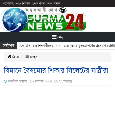
৯ই আগস্ট, ২০২৬ খ্রিস্টাব্দ
|
২৫শে শ্রাবণ, ১৪৩৩ বঙ্গাব্দ
মেনু
সর্বশেষ
ছুটির পরও আটকে রাখা হল শিক্ষার্থীদের
» «
এক কোটি বৃক্ষরোপণের উদ্যোগ রোটারি ক্
হোম
প্রচ্ছদ
বিমানে বৈষম্যের শিকার সিলেটের যাত্রীরা
প্রকাশিত হয়েছে : ১০ নভেম্বর ২০২৪, ১২:২২ অপরাহ্ণ