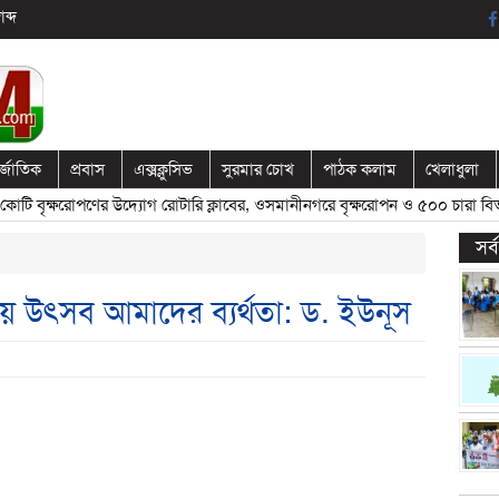
ব্দ
র্জাতিক
প্রবাস
এক্সক্লুসিভ
সুরমার চোখ
পাঠক কলাম
খেলাধুলা
বৃক্ষরোপণের উদ্যোগ রোটারি ক্লাবের, ওসমানীনগরে বৃক্ষরোপন ও ৫০০ চারা বিতরণ
সর
ায় উৎসব আমাদের ব্যর্থতা: ড. ইউনূস