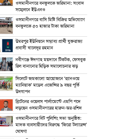
ওসমানীনগরে বনফুলকে জরিমানা: সংবাদ
সম্মেলনে ইউএনও
ওসমানীনগরে বাসি মিষ্টি বিক্রির অভিযোগে
বনফুলকে ৫০ হাজার টাকা জরিমানা
উমরপুর ইউনিয়নে সম্ভাব্য প্রার্থী যুক্তরাজ্য
প্রবাসী খালেদুর রহমান
নবীগঞ্জে ঈদগাহ ময়দানে টিকটক, ফেসবুক
রিল বানানোর হিড়িক সমালোচনার ঝড়
সিলেটে জমকালো আয়োজনে ‘র‍্যানওয়ে
ম্যানিয়াক’ মডেল এজেন্সির ৯ বছর পূর্তি
উদযাপন
ব্রিটেনের ওয়েলস পার্লামেন্টে এমপি পদে
লড়ছেন ওসমানীনগরের হারুন-অর-রশিদ
ওসমানীনগরে বিট পুলিশিং সভা অনুষ্ঠিত:
মাদক ব্যবসায়ীদের বিরুদ্ধে ‘জিরো টলারেন্স’
ঘোষণা