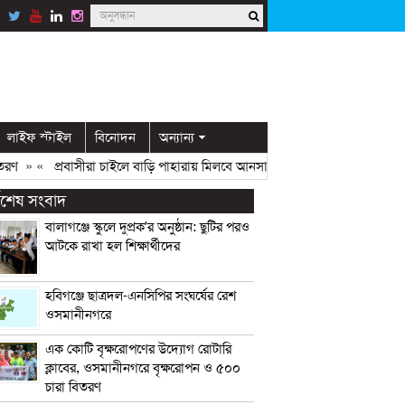
লাইফ স্টাইল
বিনোদন
অন্যান্য
» «
প্রবাসীরা চাইলে বাড়ি পাহারায় মিলবে আনসার সদস্য: ডিসি মামুন
» «
ওসমানী
্বশেষ সংবাদ
বালাগঞ্জে স্কুলে দুপ্রক’র অনুষ্ঠান: ছুটির পরও
আটকে রাখা হল শিক্ষার্থীদের
হবিগঞ্জে ছাত্রদল-এনসিপির সংঘর্ষের রেশ
ওসমানীনগরে
এক কোটি বৃক্ষরোপণের উদ্যোগ রোটারি
ক্লাবের, ওসমানীনগরে বৃক্ষরোপন ও ৫০০
চারা বিতরণ