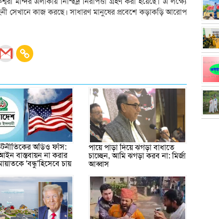
ী মন্দির এলাকায় নিশ্ছিদ্র নিরাপত্তা গ্রহণ করা হয়েছে। এ লক্ষ্যে
িনী সেখানে কাজ করছে। সাধারণ মানুষের প্রবেশে কড়াকড়ি আরোপ
 কূটনীতিকের অডিও ফাঁস:
পায়ে পাড়া দিয়ে ঝগড়া বাধাতে
আইন বাস্তবায়ন না করার
চাচ্ছেন, আমি ঝগড়া করব না: মির্জা
মায়াতকে ‘বন্ধু’হিসেবে চায়
আব্বাস