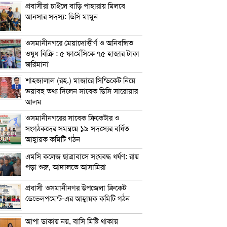
প্রবাসীরা চাইলে বাড়ি পাহারায় মিলবে
আনসার সদস্য: ডিসি মামুন
ওসমানীনগরে মেয়াদোত্তীর্ণ ও অনিবন্ধিত
ওষুধ বিক্রি : ৫ ফার্মেসিকে ৭৫ হাজার টাকা
জরিমানা
শাহজালাল (রহ.) মাজারে সিন্ডিকেট নিয়ে
ভয়াবহ তথ্য দিলেন সাবেক ডিসি সারোয়ার
আলম
ওসমানীনগরের সাবেক ক্রিকেটার ও
সংগঠকদের সমন্বয়ে ১৯ সদস্যের বর্ধিত
আহ্বায়ক কমিটি গঠন
এম‌সি কলেজ ছাত্রাবাসে সংঘবদ্ধ ধর্ষণ: রায়
পড়া শুরু, আদালতে আসামিরা
প্রবাসী ওসমানীনগর উপজেলা ক্রিকেট
ডেভেলপমেন্ট-এর আহ্বায়ক কমিটি গঠন
আপা ডাকায় নয়, বাসি মিষ্টি থাকায়