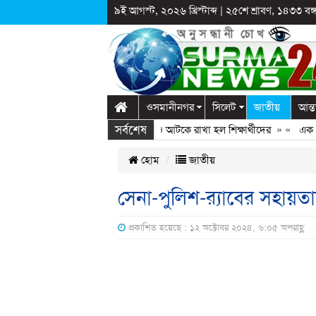
৯ই আগস্ট, ২০২৬ খ্রিস্টাব্দ
|
২৫শে শ্রাবণ, ১৪৩৩ বঙ্গা
ওসমানীনগর
সিলেট
জাতীয়
আন্ত
সর্বশেষ
গঞ্জে স্কুলে দুপ্রক’র অনুষ্ঠান: ছুটির পরও আটকে রাখা হল শিক্ষার্থীদের
» «
এক কোটি 
হোম
জাতীয়
সেনা-পুলিশ-র‌্যাবের সহায়ত
প্রকাশিত হয়েছে : ১২ অক্টোবর ২০২৪, ৬:০৫ অপরাহ্ণ