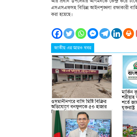
আর প্রধান উপদেষ্টার আগমনকে কেন্দ্র করে ঢাকেশ্বর
এসএসএফসহ বিভিন্ন আইনশৃঙ্খলা রক্ষাকারী বাহ
করা হয়েছে।
জাতীয় এর আরও খবর
মার্কিন
শরীয়াহ 
ওসমানীনগরে বাসি মিষ্টি বিক্রির
শর্তে জা
অভিযোগে বনফুলকে ৫০ হাজার
যুক্তরাষ্ট্র
টাকা জরিমানা