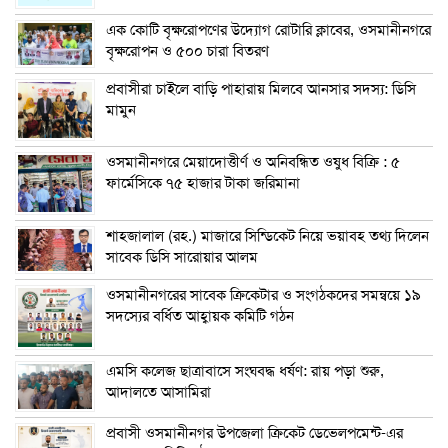
এক কোটি বৃক্ষরোপণের উদ্যোগ রোটারি ক্লাবের, ওসমানীনগরে
বৃক্ষরোপন ও ৫০০ চারা বিতরণ
প্রবাসীরা চাইলে বাড়ি পাহারায় মিলবে আনসার সদস্য: ডিসি
মামুন
ওসমানীনগরে মেয়াদোত্তীর্ণ ও অনিবন্ধিত ওষুধ বিক্রি : ৫
ফার্মেসিকে ৭৫ হাজার টাকা জরিমানা
শাহজালাল (রহ.) মাজারে সিন্ডিকেট নিয়ে ভয়াবহ তথ্য দিলেন
সাবেক ডিসি সারোয়ার আলম
ওসমানীনগরের সাবেক ক্রিকেটার ও সংগঠকদের সমন্বয়ে ১৯
সদস্যের বর্ধিত আহ্বায়ক কমিটি গঠন
এম‌সি কলেজ ছাত্রাবাসে সংঘবদ্ধ ধর্ষণ: রায় পড়া শুরু,
আদালতে আসামিরা
প্রবাসী ওসমানীনগর উপজেলা ক্রিকেট ডেভেলপমেন্ট-এর