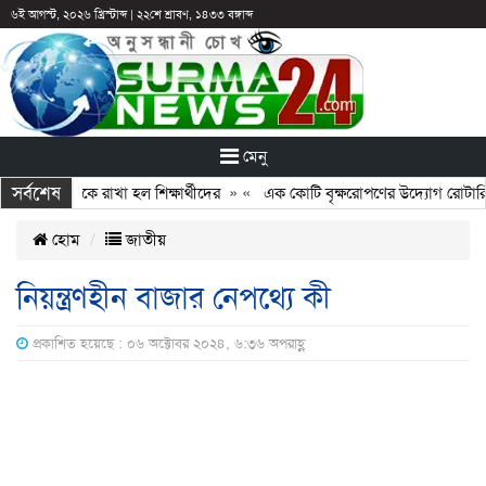
৬ই আগস্ট, ২০২৬ খ্রিস্টাব্দ
|
২২শে শ্রাবণ, ১৪৩৩ বঙ্গাব্দ
মেনু
সর্বশেষ
টির পরও আটকে রাখা হল শিক্ষার্থীদের
» «
এক কোটি বৃক্ষরোপণের উদ্যোগ রোটারি ক্ল
হোম
জাতীয়
নিয়ন্ত্রণহীন বাজার নেপথ্যে কী
প্রকাশিত হয়েছে : ০৬ অক্টোবর ২০২৪, ৬:৩৬ অপরাহ্ণ