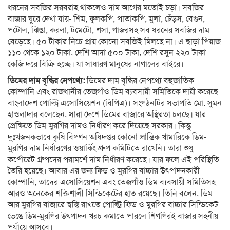
ধরনের সবজির সরবরাহ থাকলেও দাম আগের মতোই চড়া। সবজির
বাজার ঘুরে দেখা যায়- শিম, ফুলকপি, পাতাকপি, মুলা, ঢেঁড়স, বেগুন,
পটোল, ঝিঙা, করলা, টমেটো, শসা, গাজরসহ সব ধরনের সবজির দাম
বেড়েছে। ৫০ টাকার নিচে প্রায় কোনো সবজিই মিলছে না। এ ছাড়া পিয়াজ
১১০ থেকে ১২০ টাকা, দেশি আদা ৫০০ টাকা, দেশি রসুন ২২০ টাকা
কেজি দরে বিক্রি হচ্ছে। যা সাধারণ মানুষের নাগালের বাইরে।
ডিমের দাম বৃদ্ধির নেপথ্যে:
ডিমের দাম বৃদ্ধির নেপথ্যে বহুজাতিক
কোম্পানি এবং রাজধানীর তেজগাঁও ডিম ব্যবসায়ী সমিতিকে দায়ী করেছে
বাংলাদেশ পোল্ট্রি এসোসিয়েশন (বিপিএ)। সংগঠনটির সভাপতি মো. সুমন
হাওলাদার বলেছেন, সারা দেশে ডিমের বাজারে অস্থিরতা চলছে। যার
প্রেক্ষিতে ডিম-মুরগির দামও নির্ধারণ করে দিয়েছে সরকার। কিন্তু
দুঃখজনকভাবে কৃষি বিপণন অধিদপ্তর কোনো প্রান্তিক খামারিকে ডিম-
মুরগির দাম নির্ধারণের ওয়ার্কিং গ্রুপ কমিটিতে রাখেনি। তারা শুধু
কর্পোরেট গ্রুপদের পরামর্শে দাম নির্ধারণ করেছে। যার ফলে এই পরিস্থিতি
তৈরি হয়েছে। আবার এর জন্য ফিড ও মুরগির বাচ্চার উৎপাদনকারী
কোম্পানি, তাদের এসোসিয়েশন এবং তেজগাঁও ডিম ব্যবসায়ী সমিতিসহ
আরও অনেকের শক্তিশালী সিন্ডিকেটের হাত রয়েছে। তিনি বলেন, ডিম
আর মুরগির বাজারে স্বস্তি রাখতে পোল্ট্রি ফিড ও মুরগির বাচ্চার সিন্ডিকেট
ভেঙে ডিম-মুরগির উৎপাদন খরচ কমাতে পারলে শিগগিরই বাজার সহনীয়
পর্যায়ে আসবে।