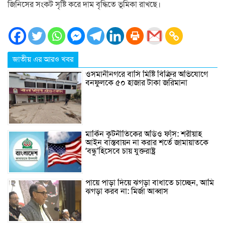
জিনিসের সংকট সৃষ্টি করে দাম বৃদ্ধিতে ভূমিকা রাখছে।
জাতীয় এর আরও খবর
ওসমানীনগরে বাসি মিষ্টি বিক্রির অভিযোগে
বনফুলকে ৫০ হাজার টাকা জরিমানা
মার্কিন কূটনীতিকের অডিও ফাঁস: শরীয়াহ
আইন বাস্তবায়ন না করার শর্তে জামায়াতকে
‘বন্ধু’হিসেবে চায় যুক্তরাষ্ট্র
পায়ে পাড়া দিয়ে ঝগড়া বাধাতে চাচ্ছেন, আমি
ঝগড়া করব না: মির্জা আব্বাস