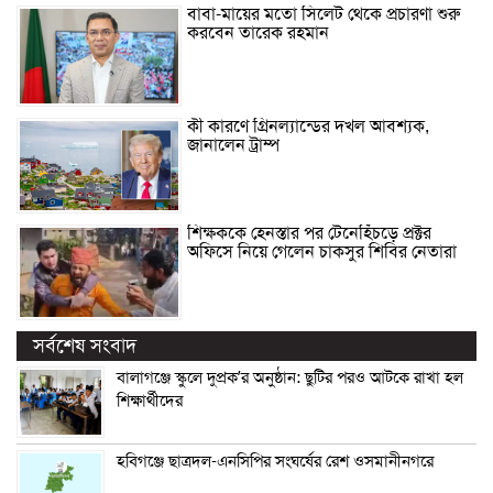
বাবা-মায়ের মতো সিলেট থেকে প্রচারণা শুরু
করবেন তারেক রহমান
কী কারণে গ্রিনল্যান্ডের দখল আবশ্যক,
জানালেন ট্রাম্প
শিক্ষককে হেনস্তার পর টেনেহিঁচড়ে প্রক্টর
অফিসে নিয়ে গেলেন চাকসুর শিবির নেতারা
সর্বশেষ সংবাদ
বালাগঞ্জে স্কুলে দুপ্রক’র অনুষ্ঠান: ছুটির পরও আটকে রাখা হল
শিক্ষার্থীদের
হবিগঞ্জে ছাত্রদল-এনসিপির সংঘর্ষের রেশ ওসমানীনগরে