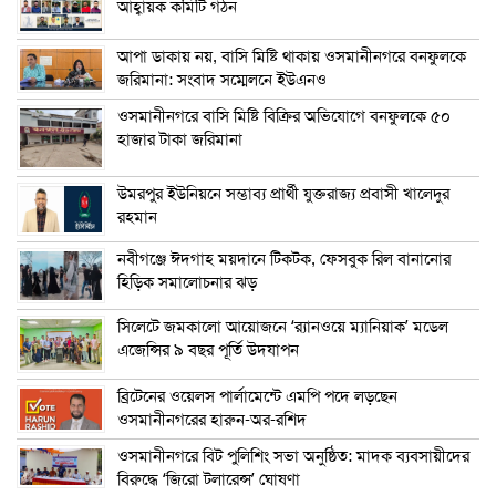
আহ্বায়ক কমিটি গঠন
আপা ডাকায় নয়, বাসি মিষ্টি থাকায় ওসমানীনগরে বনফুলকে
জরিমানা: সংবাদ সম্মেলনে ইউএনও
ওসমানীনগরে বাসি মিষ্টি বিক্রির অভিযোগে বনফুলকে ৫০
হাজার টাকা জরিমানা
উমরপুর ইউনিয়নে সম্ভাব্য প্রার্থী যুক্তরাজ্য প্রবাসী খালেদুর
রহমান
নবীগঞ্জে ঈদগাহ ময়দানে টিকটক, ফেসবুক রিল বানানোর
হিড়িক সমালোচনার ঝড়
সিলেটে জমকালো আয়োজনে ‘র‍্যানওয়ে ম্যানিয়াক’ মডেল
এজেন্সির ৯ বছর পূর্তি উদযাপন
ব্রিটেনের ওয়েলস পার্লামেন্টে এমপি পদে লড়ছেন
ওসমানীনগরের হারুন-অর-রশিদ
ওসমানীনগরে বিট পুলিশিং সভা অনুষ্ঠিত: মাদক ব্যবসায়ীদের
বিরুদ্ধে ‘জিরো টলারেন্স’ ঘোষণা