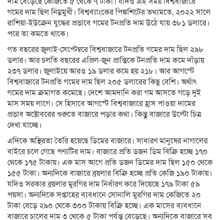
দাম বেড়েছে কেজিতে ৫ থেকে ৭ টাকা। যদিও এই সময় বিশ্ববাজারে
গমের দাম ছিল নিম্নমুখী। বিশ্বব্যাংকের পিঙ্কশিটের তথ্যমতে, ২০২২ সালে
রাশিয়া-ইউক্রেন যুদ্ধের প্রভাবে গমের টনপ্রতি দাম উঠে যায় ৩৮১ ডলারে।
পরে তা কমতে থাকে।
গত বছরের জুলাই-সেপ্টেম্বরে বিশ্ববাজারে টনপ্রতি গমের দাম ছিল ২৯৮
ডলার। আর চলতি বছরের এপ্রিল-জুন প্রান্তিকে টনপ্রতি দাম কমে দাঁড়ায়
২৩৭ ডলার। জুলাইয়ে আরও ১৯ ডলার কমে হয় ২১৮। আর আগস্টে
বিশ্ববাজারে টনপ্রতি গমের দাম ছিল ২০৫ ডলারের কিছু বেশি। অর্থাৎ
গমের দাম ক্রমাগত কমেছে। দেশে আমদানি করা গম আসতে গড়ে দুই
মাস সময় লাগে। সে হিসাবে আগস্টে বিশ্ববাজারে হ্রাস পাওয়া দামের
প্রভাব অক্টোবরের শুরুতে বাজারে পড়ার কথা। কিন্তু বাজারে উল্টো চিত্র
দেখা যাচ্ছে।
এদিকে অস্থিরতা তৈরি হয়েছে ডিমের বাজারে। সাধারণ মানুষের নাগালের
বাইরে চলে গেছে পণ্যটির দাম। বাজারে প্রতি ডজন ডিম বিক্রি হচ্ছে ১৭০
থেকে ১৭৫ টাকায়। এক মাস আগে প্রতি ডজন ডিমের দাম ছিল ১৫০ থেকে
১৫৫ টাকা। অন্যদিকে বাজারে ব্রয়লার বিক্রি হচ্ছে প্রতি কেজি ১৯০ টাকায়।
যদিও সরকার ব্রয়লার মুরগির দাম নির্ধারণ করে দিয়েছে ১৭৯ টাকা ৫৯
পয়সা। অন্যদিকে সপ্তাহের ব্যবধানে সোনালি মুরগির দাম কেজিতে ২০
টাকা বেড়ে ২৯০ থেকে ৩০০ টাকায় বিক্রি হচ্ছে। এক মাসের ব্যবধানে
বাজারে চালের দাম ৩ থেকে ৫ টাকা পর্যন্ত বেড়েছে। অন্যদিকে বাজারে সব