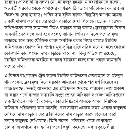
রয়েছে। প্রতিষ্ঠানটির সদস্য মো. হাফিজুর রহমান মানবজমিনকে বলেন,
অন্তর্বর্তী সরকার থেকে আমাদের কার্যক্রম ঠিকভাবে পরিচালনা করার জন্য
নির্দেশনা দেয়া হয়েছে। পানির দাম বৃদ্ধির কারণে কিছুদিন আগেই আমরা
একটি মামলা করেছি। এর প্রভাব বাজারে দেখা গিয়েছে। ভোক্তা সংরক্ষণ
অধিদপ্তরের সঙ্গে আমাদের টিমও বাজারে কাজ করছে। দ্রব্যমূল্যের বিষয়ে
ব্যবসায়ীদের সঙ্গে বসা হবে বলেও জানান তিনি। এদিকে পণ্যের মূল্য
বাড়াতে হলে তার যৌক্তিক কারণ অবহিত করার নিয়ম রয়েছে ট্যারিফ
কমিশনকে। কোম্পানির পণ্যের মূল্যবৃদ্ধির যুক্তি সঠিক মনে না হলে কোনো
কোম্পানি তার পণ্যের দাম বাড়াতে পারে না। কিন্তু অভিযোগ রয়েছে,
ট্যারিফ কমিশনকে অবহিত না করে বাড়ানো হচ্ছে নানা প্রকার আমদানি
পণ্যের দাম।
এ বিষয়ে বাংলাদেশ ট্রেড অ্যান্ড ট্যারিফ কমিশনের চেয়ারম্যান ড. মইনুল
খান বলেন, দ্রব্যমূল্য নিয়ে সরকার আমাদের থেকে পরামর্শ নিয়েছেন।
কাজ চলছে। দ্রুতই আপনারা এর প্রতিফলন দেখতে পারবেন। নাম প্রকাশ
না করার শর্তে বাজার তদারকি সংস্থা ভোক্তা অধিকার সংরক্ষণ অধিদপ্তরের
এক ঊর্ধ্বতন কর্মকর্তা বলেন, বাজার নিয়ন্ত্রণে আনতে আমরা নিয়মিত
অভিযান পরিচালনা করে আসছি। ব্যবসায়ীরা একেক সময় একেক অজুহাত
দেখিয়ে দাম বাড়ায়। এবার জিনিসের দাম বাড়ার কারণ হিসেবে তারা
বন্যার অজুহাত দেখিয়েছে। তিনি বলেন, পরিবহন খাতে বেপরোয়া
চাঁদাবাজি এখনো বন্ধ হয়নি। তবে কিছুটা কমেছে। মধ্যস্বত্বভোগীরা