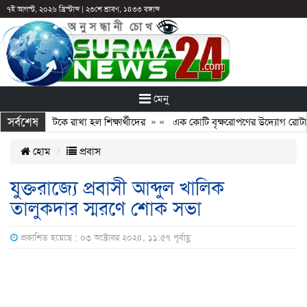
৭ই আগস্ট, ২০২৬ খ্রিস্টাব্দ
|
২৩শে শ্রাবণ, ১৪৩৩ বঙ্গাব্দ
মেনু
সর্বশেষ
ছুটির পরও আটকে রাখা হল শিক্ষার্থীদের
» «
এক কোটি বৃক্ষরোপণের উদ্যোগ রোটারি ক
হোম
প্রবাস
যুক্তরাজ্যে প্রবাসী আব্দুল খালিক
তালুকদার স্মরণে শোক সভা
প্রকাশিত হয়েছে : ০৩ অক্টোবর ২০২৪, ১১:৫৭ পূর্বাহ্ণ