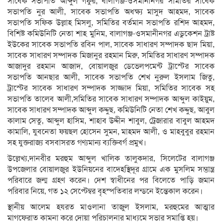
সাবেক সভাপতি আব্দুল গফুর, বালাগঞ্জ-ওসমানীনগর সমিতির সাবেক
সভাপতি নুর আলী, সাবেক সভাপতি অধক্ষ্য মাসুদ আহমদ, সাবেক
সভাপতি সফিক উল্লাহ মিসলু, সমিতির বর্তমান সভাপতি রশিদ আহমদ,
বিশিষ্ট কমিউনিটি নেতা শাহ মুনিম, বালাগঞ্জ-ওসমানীনগর এডুকেশন ট্রাষ্ট
ইউকের সাবেক সভাপতি রবিন পাল, সাবেক সাধারণ সম্পাদক ছাদ মিয়া,
সাবেক সাধারণ সম্পাদক মিজানুর রহমান মিরু, সমিতির সাধারণ সম্পাদক
আজাদুর রহমান আজাদ, বোয়ালজুর ডেভেলপমেন্ট ট্রাস্টের সাবেক
সভাপতি আনছার আলী, সাবেক সভাপতি শেখ নুরুল ইসলাম জিতু,
ট্রাস্টের সাবেক সাধারণ সম্পাদক সাজ্জাদ মিয়া, সমিতির সাবেক সহ
সভাপতি তালেব আলী,সমিতির সাবেক সাধারণ সম্পাদক আব্দুল কাইয়ুম,
সাবেক সাধারণ সম্পাদক আব্দুল কদ্দুছ, কমিউনিটি নেতা শেখ কদ্দুছ, আবুল
কালাম সেতু, আব্দুল হাসিম, শাহাব উদ্দীন শাবুল, ট্রেজারার বাবুল আহমদ
কামালি, যুবনেতা ফয়ছল হোসেন সুমন, মাহমদ আলী, ও মাহবুবুর রহমান
সহ যুক্তরাজ্য বসবাসরত গণ্যমান্য ব্যক্তিবর্গ প্রমুখ।
উল্লেখ্য,দানবীর মরহুম আব্দুল খালিক তালুকদার, সিলেটের বালাগঞ্জ
উপজেলার বোয়ালজুর ইউনিয়নের বাদেহস্থিদূর গ্রামে এক মুসলিম সম্ভান্ত্র
পরিবারে জন্ম গ্রহণ করেন। দেশ স্বাধীনের পর বিলেতে পাড়ি জমান
পরিবার নিয়ে, গত ১২ সেপ্টেম্বর বৃহস্পতিবার লন্ডনে ইন্তেকাল করেন।
স্থানীয় আলেম হযরত মাওলানা তাজুল ইসলাম, মরহুমের আত্মার
মাগফেরাত কামনা করে দোয়া পরিচালনার মাধ্যমে সভার সমাপ্তি হয়।