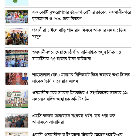
এক কোটি বৃক্ষরোপণের উদ্যোগ রোটারি ক্লাবের, ওসমানীনগরে
বৃক্ষরোপন ও ৫০০ চারা বিতরণ
প্রবাসীরা চাইলে বাড়ি পাহারায় মিলবে আনসার সদস্য: ডিসি
মামুন
ওসমানীনগরে মেয়াদোত্তীর্ণ ও অনিবন্ধিত ওষুধ বিক্রি : ৫
ফার্মেসিকে ৭৫ হাজার টাকা জরিমানা
শাহজালাল (রহ.) মাজারে সিন্ডিকেট নিয়ে ভয়াবহ তথ্য দিলেন
সাবেক ডিসি সারোয়ার আলম
ওসমানীনগরের সাবেক ক্রিকেটার ও সংগঠকদের সমন্বয়ে ১৯
সদস্যের বর্ধিত আহ্বায়ক কমিটি গঠন
এম‌সি কলেজ ছাত্রাবাসে সংঘবদ্ধ ধর্ষণ: রায় পড়া শুরু,
আদালতে আসামিরা
প্রবাসী ওসমানীনগর উপজেলা ক্রিকেট ডেভেলপমেন্ট-এর