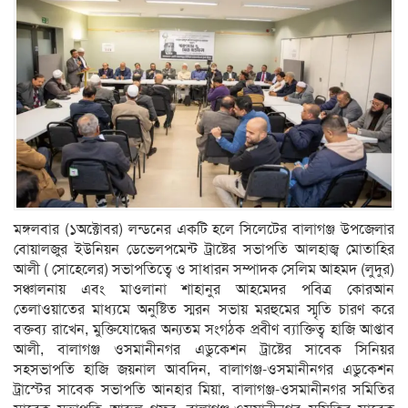
মঙ্গলবার (১অক্টোবর) লন্ডনের একটি হলে সিলেটের বালাগঞ্জ উপজেলার
বোয়ালজুর ইউনিয়ন ডেভেলপমেন্ট ট্রাষ্টের সভাপতি আলহাজ্ব মোতাহির
আলী ( সোহেলের) সভাপতিত্বে ও সাধারন সম্পাদক সেলিম আহমদ (লুদুর)
সঞ্চালনায় এবং মাওলানা শাহানুর আহমেদর পবিত্র কোরআন
তেলাওয়াতের মাধ্যমে অনুষ্টিত স্মরন সভায় মরহুমের স্মৃতি চারণ করে
বক্তব্য রাখেন, মুক্তিযোদ্ধের অন্যতম সংগঠক প্রবীণ ব্যাক্তিত্ব হাজি আপ্তাব
আলী, বালাগঞ্জ ওসমানীনগর এডুকেশন ট্রাষ্টের সাবেক সিনিয়র
সহসভাপতি হাজি জয়নাল আবদিন, বালাগঞ্জ-ওসমানীনগর এডুকেশন
ট্রাস্টের সাবেক সভাপতি আনহার মিয়া, বালাগঞ্জ-ওসমানীনগর সমিতির