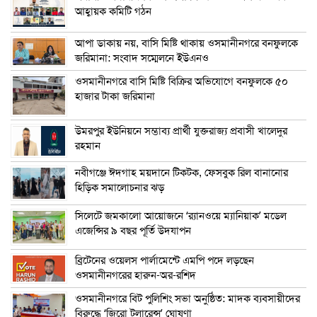
আহ্বায়ক কমিটি গঠন
আপা ডাকায় নয়, বাসি মিষ্টি থাকায় ওসমানীনগরে বনফুলকে
জরিমানা: সংবাদ সম্মেলনে ইউএনও
ওসমানীনগরে বাসি মিষ্টি বিক্রির অভিযোগে বনফুলকে ৫০
হাজার টাকা জরিমানা
উমরপুর ইউনিয়নে সম্ভাব্য প্রার্থী যুক্তরাজ্য প্রবাসী খালেদুর
রহমান
নবীগঞ্জে ঈদগাহ ময়দানে টিকটক, ফেসবুক রিল বানানোর
হিড়িক সমালোচনার ঝড়
সিলেটে জমকালো আয়োজনে ‘র‍্যানওয়ে ম্যানিয়াক’ মডেল
এজেন্সির ৯ বছর পূর্তি উদযাপন
ব্রিটেনের ওয়েলস পার্লামেন্টে এমপি পদে লড়ছেন
ওসমানীনগরের হারুন-অর-রশিদ
ওসমানীনগরে বিট পুলিশিং সভা অনুষ্ঠিত: মাদক ব্যবসায়ীদের
বিরুদ্ধে ‘জিরো টলারেন্স’ ঘোষণা