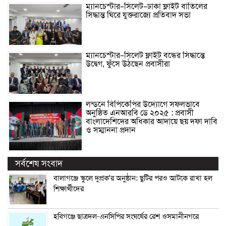
ম্যানচেস্টার–সিলেট–ঢাকা ফ্লাইট বাতিলের
সিদ্ধান্ত ঘিরে যুক্তরাজ্যে প্রতিবাদ সভা
ম্যানচেস্টার–সিলেট ফ্লাইট বন্ধের সিদ্ধান্তে
উদ্বেগ, ফুঁসে উঠছেন প্রবাসীরা
লন্ডনে বিপিকেপির উদ্যোগে সফলভাবে
অনুষ্ঠিত এনআরবি ডে ২০২৫ : প্রবাসী
বাংলাদেশিদের অধিকার আদায়ে ছয় দফা দাবি
ও সম্মাননা প্রদান
সর্বশেষ সংবাদ
বালাগঞ্জে স্কুলে দুপ্রক’র অনুষ্ঠান: ছুটির পরও আটকে রাখা হল
শিক্ষার্থীদের
হবিগঞ্জে ছাত্রদল-এনসিপির সংঘর্ষের রেশ ওসমানীনগরে