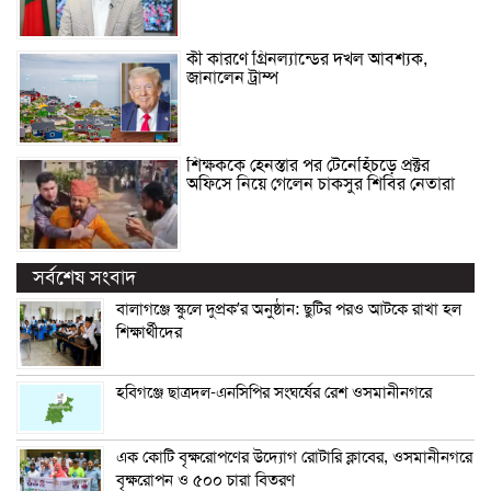
কী কারণে গ্রিনল্যান্ডের দখল আবশ্যক,
জানালেন ট্রাম্প
শিক্ষককে হেনস্তার পর টেনেহিঁচড়ে প্রক্টর
অফিসে নিয়ে গেলেন চাকসুর শিবির নেতারা
সর্বশেষ সংবাদ
বালাগঞ্জে স্কুলে দুপ্রক’র অনুষ্ঠান: ছুটির পরও আটকে রাখা হল
শিক্ষার্থীদের
হবিগঞ্জে ছাত্রদল-এনসিপির সংঘর্ষের রেশ ওসমানীনগরে
এক কোটি বৃক্ষরোপণের উদ্যোগ রোটারি ক্লাবের, ওসমানীনগরে
বৃক্ষরোপন ও ৫০০ চারা বিতরণ