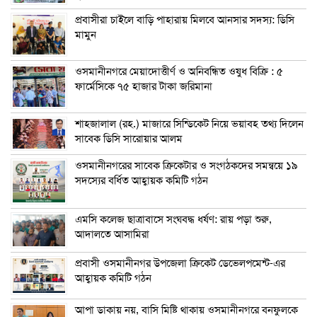
প্রবাসীরা চাইলে বাড়ি পাহারায় মিলবে আনসার সদস্য: ডিসি
মামুন
ওসমানীনগরে মেয়াদোত্তীর্ণ ও অনিবন্ধিত ওষুধ বিক্রি : ৫
ফার্মেসিকে ৭৫ হাজার টাকা জরিমানা
শাহজালাল (রহ.) মাজারে সিন্ডিকেট নিয়ে ভয়াবহ তথ্য দিলেন
সাবেক ডিসি সারোয়ার আলম
ওসমানীনগরের সাবেক ক্রিকেটার ও সংগঠকদের সমন্বয়ে ১৯
সদস্যের বর্ধিত আহ্বায়ক কমিটি গঠন
এম‌সি কলেজ ছাত্রাবাসে সংঘবদ্ধ ধর্ষণ: রায় পড়া শুরু,
আদালতে আসামিরা
প্রবাসী ওসমানীনগর উপজেলা ক্রিকেট ডেভেলপমেন্ট-এর
আহ্বায়ক কমিটি গঠন
আপা ডাকায় নয়, বাসি মিষ্টি থাকায় ওসমানীনগরে বনফুলকে