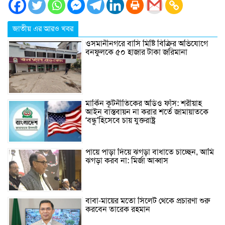
জাতীয় এর আরও খবর
ওসমানীনগরে বাসি মিষ্টি বিক্রির অভিযোগে
বনফুলকে ৫০ হাজার টাকা জরিমানা
মার্কিন কূটনীতিকের অডিও ফাঁস: শরীয়াহ
আইন বাস্তবায়ন না করার শর্তে জামায়াতকে
‘বন্ধু’হিসেবে চায় যুক্তরাষ্ট্র
পায়ে পাড়া দিয়ে ঝগড়া বাধাতে চাচ্ছেন, আমি
ঝগড়া করব না: মির্জা আব্বাস
বাবা-মায়ের মতো সিলেট থেকে প্রচারণা শুরু
করবেন তারেক রহমান