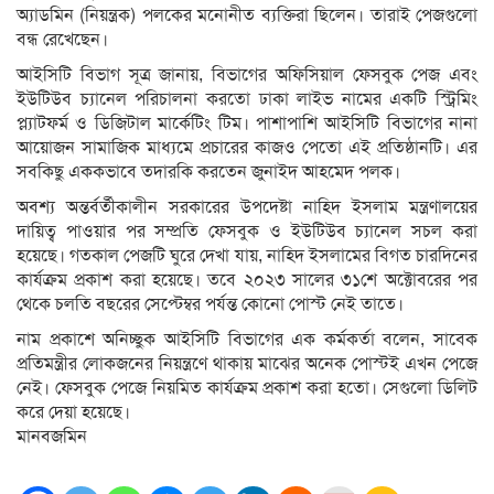
অ্যাডমিন (নিয়ন্ত্রক) পলকের মনোনীত ব্যক্তিরা ছিলেন। তারাই পেজগুলো
বন্ধ রেখেছেন।
আইসিটি বিভাগ সূত্র জানায়, বিভাগের অফিসিয়াল ফেসবুক পেজ এবং
ইউটিউব চ্যানেল পরিচালনা করতো ঢাকা লাইভ নামের একটি স্ট্রিমিং
প্ল্যাটফর্ম ও ডিজিটাল মার্কেটিং টিম। পাশাপাশি আইসিটি বিভাগের নানা
আয়োজন সামাজিক মাধ্যমে প্রচারের কাজও পেতো এই প্রতিষ্ঠানটি। এর
সবকিছু এককভাবে তদারকি করতেন জুনাইদ আহমেদ পলক।
অবশ্য অন্তর্বর্তীকালীন সরকারের উপদেষ্টা নাহিদ ইসলাম মন্ত্রণালয়ের
দায়িত্ব পাওয়ার পর সম্প্রতি ফেসবুক ও ইউটিউব চ্যানেল সচল করা
হয়েছে। গতকাল পেজটি ঘুরে দেখা যায়, নাহিদ ইসলামের বিগত চারদিনের
কার্যক্রম প্রকাশ করা হয়েছে। তবে ২০২৩ সালের ৩১শে অক্টোবরের পর
থেকে চলতি বছরের সেপ্টেম্বর পর্যন্ত কোনো পোস্ট নেই তাতে।
নাম প্রকাশে অনিচ্ছুক আইসিটি বিভাগের এক কর্মকর্তা বলেন, সাবেক
প্রতিমন্ত্রীর লোকজনের নিয়ন্ত্রণে থাকায় মাঝের অনেক পোস্টই এখন পেজে
নেই। ফেসবুক পেজে নিয়মিত কার্যক্রম প্রকাশ করা হতো। সেগুলো ডিলিট
করে দেয়া হয়েছে।
মানবজমিন