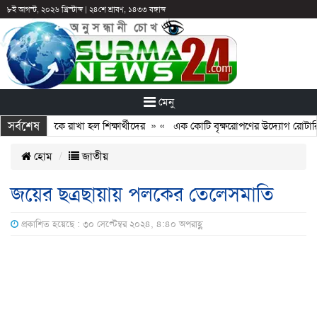
৮ই আগস্ট, ২০২৬ খ্রিস্টাব্দ
|
২৪শে শ্রাবণ, ১৪৩৩ বঙ্গাব্দ
মেনু
সর্বশেষ
ুটির পরও আটকে রাখা হল শিক্ষার্থীদের
» «
এক কোটি বৃক্ষরোপণের উদ্যোগ রোটারি ক্ল
হোম
জাতীয়
জয়ের ছত্রছায়ায় পলকের তেলেসমাতি
প্রকাশিত হয়েছে : ৩০ সেপ্টেম্বর ২০২৪, ৪:৪০ অপরাহ্ণ