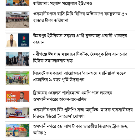
জরিমানা: সংবাদ সম্মেলনে ইউএনও
ওসমানীনগরে বাসি মিষ্টি বিক্রির অভিযোগে বনফুলকে ৫০
হাজার টাকা জরিমানা
উমরপুর ইউনিয়নে সম্ভাব্য প্রার্থী যুক্তরাজ্য প্রবাসী খালেদুর
রহমান
নবীগঞ্জে ঈদগাহ ময়দানে টিকটক, ফেসবুক রিল বানানোর
হিড়িক সমালোচনার ঝড়
সিলেটে জমকালো আয়োজনে ‘র‍্যানওয়ে ম্যানিয়াক’ মডেল
এজেন্সির ৯ বছর পূর্তি উদযাপন
ব্রিটেনের ওয়েলস পার্লামেন্টে এমপি পদে লড়ছেন
ওসমানীনগরের হারুন-অর-রশিদ
ওসমানীনগরে বিট পুলিশিং সভা অনুষ্ঠিত: মাদক ব্যবসায়ীদের
বিরুদ্ধে ‘জিরো টলারেন্স’ ঘোষণা
ওসমানীনগরে ২৮ লাখ টাকার ভারতীয় জিরাসহ ট্রাক জব্দ,
আটক ১