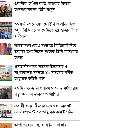
প্রবাসীরা চাইলে বাড়ি পাহারায় মিলবে
আনসার সদস্য: ডিসি মামুন
ওসমানীনগরে মেয়াদোত্তীর্ণ ও অনিবন্ধিত
ওষুধ বিক্রি : ৫ ফার্মেসিকে ৭৫ হাজার টাকা
জরিমানা
শাহজালাল (রহ.) মাজারে সিন্ডিকেট নিয়ে
ভয়াবহ তথ্য দিলেন সাবেক ডিসি সারোয়ার
আলম
ওসমানীনগরের সাবেক ক্রিকেটার ও
সংগঠকদের সমন্বয়ে ১৯ সদস্যের বর্ধিত
আহ্বায়ক কমিটি গঠন
এম‌সি কলেজ ছাত্রাবাসে সংঘবদ্ধ ধর্ষণ: রায়
পড়া শুরু, আদালতে আসামিরা
প্রবাসী ওসমানীনগর উপজেলা ক্রিকেট
ডেভেলপমেন্ট-এর আহ্বায়ক কমিটি গঠন
আপা ডাকায় নয়, বাসি মিষ্টি থাকায়