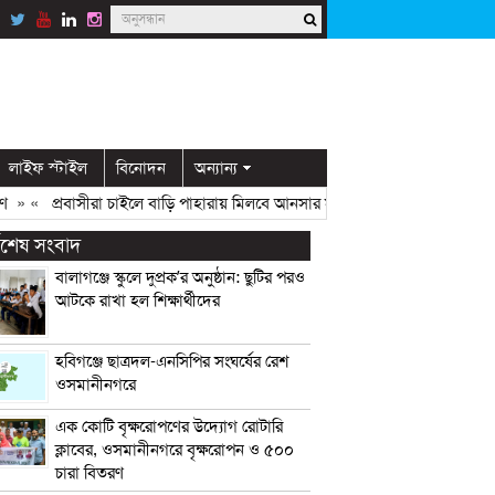
লাইফ স্টাইল
বিনোদন
অন্যান্য
«
প্রবাসীরা চাইলে বাড়ি পাহারায় মিলবে আনসার সদস্য: ডিসি মামুন
» «
ওসমানীনগর
্বশেষ সংবাদ
বালাগঞ্জে স্কুলে দুপ্রক’র অনুষ্ঠান: ছুটির পরও
আটকে রাখা হল শিক্ষার্থীদের
হবিগঞ্জে ছাত্রদল-এনসিপির সংঘর্ষের রেশ
ওসমানীনগরে
এক কোটি বৃক্ষরোপণের উদ্যোগ রোটারি
ক্লাবের, ওসমানীনগরে বৃক্ষরোপন ও ৫০০
চারা বিতরণ