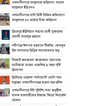
ওসমানীনগরে বনফুলকে জরিমানা: সংবাদ
সম্মেলনে ইউএনও
ওসমানীনগরে বাসি মিষ্টি বিক্রির অভিযোগে
বনফুলকে ৫০ হাজার টাকা জরিমানা
উমরপুর ইউনিয়নে সম্ভাব্য প্রার্থী যুক্তরাজ্য
প্রবাসী খালেদুর রহমান
নবীগঞ্জে ঈদগাহ ময়দানে টিকটক, ফেসবুক
রিল বানানোর হিড়িক সমালোচনার ঝড়
সিলেটে জমকালো আয়োজনে ‘র‍্যানওয়ে
ম্যানিয়াক’ মডেল এজেন্সির ৯ বছর পূর্তি
উদযাপন
ব্রিটেনের ওয়েলস পার্লামেন্টে এমপি পদে
লড়ছেন ওসমানীনগরের হারুন-অর-রশিদ
ওসমানীনগরে বিট পুলিশিং সভা অনুষ্ঠিত:
মাদক ব্যবসায়ীদের বিরুদ্ধে ‘জিরো টলারেন্স’
ঘোষণা