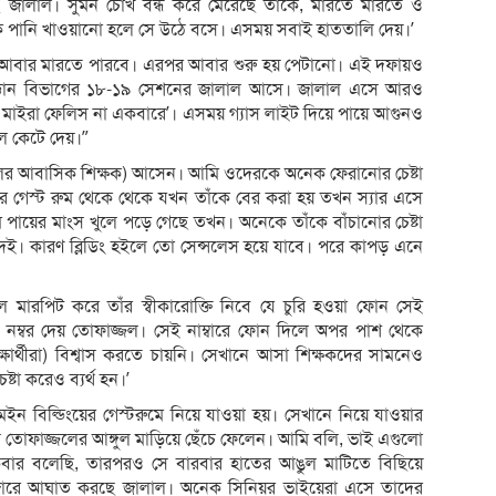
ছে জালাল। সুমন চোখ বন্ধ করে মেরেছে তাঁকে, মারতে মারতে ও
ে পানি খাওয়ানো হলে সে উঠে বসে। এসময় সবাই হাততালি দেয়।’
ঁকে আবার মারতে পারবে। এরপর আবার শুরু হয় পেটানো। এই দফায়ও
িজ্ঞান বিভাগের ১৮-১৯ সেশনের জালাল আসে। জালাল এসে আরও
 মাইরা ফেলিস না একবারে’। এসময় গ্যাস লাইট দিয়ে পায়ে আগুনও
ুল কেটে দেয়।”
(হলের আবাসিক শিক্ষক) আসেন। আমি ওদেরকে অনেক ফেরানোর চেষ্টা
ং এর গেস্ট রুম থেকে থেকে যখন তাঁকে বের করা হয় তখন স্যার এসে
পায়ের মাংস খুলে পড়ে গেছে তখন। অনেকে তাঁকে বাঁচানোর চেষ্টা
। কারণ ব্লিডিং হইলে তো সেন্সলেস হয়ে যাবে। পরে কাপড় এনে
রছিল মারপিট করে তাঁর স্বীকারোক্তি নিবে যে চুরি হওয়া ফোন সেই
 নম্বর দেয় তোফাজ্জল। সেই নাম্বারে ফোন দিলে অপর পাশ থেকে
িক্ষার্থীরা) বিশ্বাস করতে চায়নি। সেখানে আসা শিক্ষকদের সামনেও
টা করেও ব্যর্থ হন।’
 বিল্ডিংয়ের গেস্টরুমে নিয়ে যাওয়া হয়। সেখানে নিয়ে যাওয়ার
সে তোফাজ্জলের আঙ্গুল মাড়িয়ে ছেঁচে ফেলেন। আমি বলি, ভাই এগুলো
বার বলেছি, তারপরও সে বারবার হাতের আঙুল মাটিতে বিছিয়ে
ে জোরে আঘাত করছে জালাল। অনেক সিনিয়র ভাইয়েরা এসে তাদের