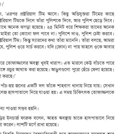
ি।’
ন, ‘এরপর প্রক্টরিয়াল টিম আসে। কিছু অভিযুক্তরা টিমের কাছে
ক্টরিয়াল টিমকে দিলে তাঁরা পুলিশকে দিবে, আর পুলিশ ছেড়ে দিবে।
সাথে অনেক ঝগড়া হয়েছে। ২৫ মিনিট ধরে শিক্ষকরা তাদের অনেক
, মাইরা তো কোনো ফল পাবে না। পুলিশে দাও, পুলিশ চেষ্টা করবে।
্টরিয়াল টিম। কিন্তু স্যারদের কথা তাঁরা মানেনি। তাঁরা বলছে, আমরা
 যে, পুলিশ ওরে সার্চ করবে। যদি (ফোন) না পায় তাহলে ওকে আবার
পারে তোফাজ্জলের অবস্থা খুবই খারাপ। এত মারলে কেউ বাঁচতে পারে
গে প্রচুর আঘাত করা হয়েছে। আঙুলগুলো পুরো ছেঁচে ফেলা হয়েছে।
া করছে।’
দের পাঁচ-ছয় জনের একটি দল তাঁকে শাহবাগ থানায় নিয়ে যায়। সেখান
কলেজ হাসপাতালে নিয়ে যাওয়া হয়। এ সময় চিকিৎসক তোফাজ্জলকে
্তব্য পাওয়া সম্ভব হয়নি।
ির ইনচার্জ ফারুক বলেন, আহত অবস্থায় তাকে হাসপাতালে নিয়ে
া করেন। লাশটি মর্গে রাখা হয়েছে।