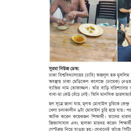
সুরমা নিউজ ডেস্ক:
ঢাকা বিশ্ববিদ্যালয়ের (ঢাবি) ফজলুল হক মুসলিম 
অবস্থায় ঢাকা মেডিকেল কলেজে (ঢামেক) নেও
ব্যক্তির নাম তোফাজ্জল। তাঁর বাড়ি বরিশালে
বাবা-মা কেউ বেঁচে নেই। তিনি মানসিক ভারসাম্
হল সূত্রে জানা যায়, মূলত মোবাইল চুরিকে কেন্দ্র
খেলা চলাকালীন ৬টা মোবাইল চুরি হয়ে যায়। পর
আটক করেন কয়েকজন শিক্ষার্থী। তাদের ধারণা
জিজ্ঞাসাবাদ এবং হালকা মারধর করেন শিক্ষা
গেস্টরুম নিয়ে যাওয়া হয়। সেখানেই তাঁকে পিট