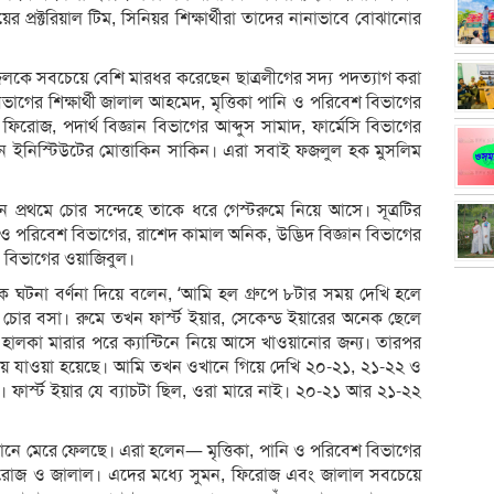
ালয়ের প্রক্টরিয়াল টিম, সিনিয়র শিক্ষার্থীরা তাদের নানাভাবে বোঝানোর
োফাজ্জলকে সবচেয়ে বেশি মারধর করেছেন ছাত্রলীগের সদ্য পদত্যাগ করা
 বিভাগের শিক্ষার্থী জালাল আহমেদ, মৃত্তিকা পানি ও পরিবেশ বিভাগের
ের ফিরোজ, পদার্থ বিজ্ঞান বিভাগের আব্দুস সামাদ, ফার্মেসি বিভাগের
জ্ঞান ইনিস্টিউটের মোত্তাকিন সাকিন। এরা সবাই ফজলুল হক মুসলিম
ুলতান প্রথমে চোর সন্দেহে তাকে ধরে গেস্টরুমে নিয়ে আসে। সূত্রটির
ও পরিবেশ বিভাগের, রাশেদ কামাল অনিক, উদ্ভিদ বিজ্ঞান বিভাগের
ান বিভাগের ওয়াজিবুল।
্তরকে ঘটনা বর্ণনা দিয়ে বলেন, ‘আমি হল গ্রুপে ৮টার সময় দেখি হলে
 চোর বসা। রুমে তখন ফার্স্ট ইয়ার, সেকেন্ড ইয়ারের অনেক ছেলে
 হালকা মারার পরে ক্যান্টিনে নিয়ে আসে খাওয়ানোর জন্য। তারপর
নিয়ে যাওয়া হয়েছে। আমি তখন ওখানে গিয়ে দেখি ২০-২১, ২১-২২ ও
। ফার্স্ট ইয়ার যে ব্যাচটা ছিল, ওরা মারে নাই। ২০-২১ আর ২১-২২
নে মেরে ফেলছে। এরা হলেন— মৃত্তিকা, পানি ও পরিবেশ বিভাগের
ফিরোজ ও জালাল। এদের মধ্যে সুমন, ফিরোজ এবং জালাল সবচেয়ে