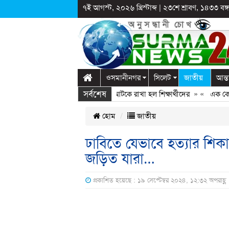
৭ই আগস্ট, ২০২৬ খ্রিস্টাব্দ
|
২৩শে শ্রাবণ, ১৪৩৩ বঙ্গা
ওসমানীনগর
সিলেট
জাতীয়
আন্ত
সর্বশেষ
ে স্কুলে দুপ্রক’র অনুষ্ঠান: ছুটির পরও আটকে রাখা হল শিক্ষার্থীদের
» «
এক কোটি বৃক্
হোম
জাতীয়
ঢাবিতে যেভাবে হত্যার শিক
জড়িত যারা…
প্রকাশিত হয়েছে : ১৯ সেপ্টেম্বর ২০২৪, ১২:৩২ অপরাহ্ণ