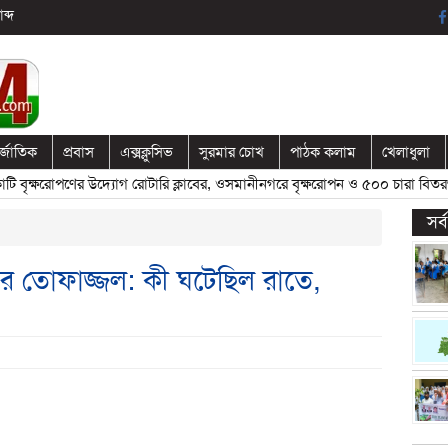
ব্দ
র্জাতিক
প্রবাস
এক্সক্লুসিভ
সুরমার চোখ
পাঠক কলাম
খেলাধুলা
ষরোপণের উদ্যোগ রোটারি ক্লাবের, ওসমানীনগরে বৃক্ষরোপন ও ৫০০ চারা বিতরণ
» 
সর
ার তোফাজ্জল: কী ঘটেছিল রাতে,