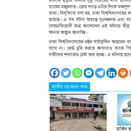
এদিকে মৃত্যুর ঘটনায় সুষ্ঠু বিচারের দাবি জান
বাকের মজুমদার। ভোর সাড়ে ৪টার দিকে ফজলুল হক
তারা। বিবৃতিতে বলা হয়, ঢাকা বিশ্ববিদ্যালয়ে
হয়েছে। এ সব ঘটনা অত্যন্ত দুঃখজনক এবং মানবা
বৈষম্যবিরোধী ছাত্র আন্দোলন এই ঘটনার তীব্
আনার আহ্বান জানাচ্ছি।
ঢাকা বিশ্ববিদ্যালয়ের প্রক্টর সাইফুদ্দিন আহমে
যাবে না। কেউ চুরি করতে আসলেও তাকে পিটি
দায়ীদের শনাক্তের চেষ্টা করা হচ্ছে। এ ঘটনায় হ
জাতীয় এর আরও খবর
মার্কিন