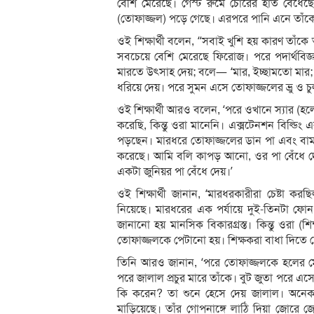
বেশি মেরেছে। গেস্ট রুমে চোরের হাত বেঁধে
(তোফাজ্জল) পড়ে গেছে। এরপরে পানি এনে তাঁক
ওই শিক্ষার্থী বলেন, “সবাই খুশি হয় কারণ তা
সবচেয়ে বেশি মেরেছে ফিরোজ। পরে পদার্থব
মারতে উৎসাহ দেয়; বলে— ‘মার, ইচ্ছামতো মার;
ধরিয়ে দেয়। পরে সুমন এসে তোফাজ্জলের ভ্রু ও চ
ওই শিক্ষার্থী আরও বলেন, ‘পরে ওখানে স্যার 
করেছি, কিন্তু ওরা মানেনি। এক্সটেনশন বিল্ডি
পড়ছেন। মারধরে তোফাজ্জলের ডান পা এবং বাম 
করেছে। আমি বলি কাপড় আনো, ওর পা বেঁধে দেই
একটা জুনিয়র পা বেঁধে দেয়।’
ওই শিক্ষার্থী জানান, ‘মারধরকারীরা চেষ্টা ক
নিয়েছে। মারধরের এক পর্যায়ে দুই-তিনটা ফোন
জানানো হয় মানসিক বিকারগ্রস্ত। কিন্তু ওরা (শ
তোফাজ্জলকে পেটানো হয়। শিক্ষকরা বাধা দিতে চেষ্
তিনি আরও জানান, ‘পরে তোফাজ্জলকে হলের মেইন
পরে জালাল প্রচুর মারে তাঁকে। বুট জুতা পরে এ
কি করেন? তা শুনে হেসে দেয় জালাল। অনেক
মাড়িয়েছে। তাঁর গোপনাঙ্গে লাঠি দিয়া জোর