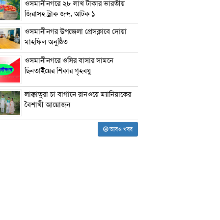
ওসমানীনগরে ২৮ লাখ টাকার ভারতীয়
জিরাসহ ট্রাক জব্দ, আটক ১
ওসমানীনগর উপজেলা প্রেসক্লাবে দোয়া
মাহফিল অনুষ্ঠিত
ওসমানীনগরে ওসির বাসার সামনে
ছিনতাইয়ের শিকার গৃহবধু
লাক্কাতুরা চা বাগানে রানওয়ে ম্যানিয়াকের
বৈশাখী আয়োজন
আরও খবর