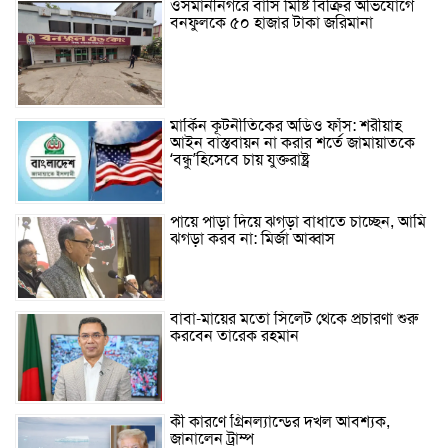
ওসমানীনগরে বাসি মিষ্টি বিক্রির অভিযোগে
বনফুলকে ৫০ হাজার টাকা জরিমানা
মার্কিন কূটনীতিকের অডিও ফাঁস: শরীয়াহ
আইন বাস্তবায়ন না করার শর্তে জামায়াতকে
‘বন্ধু’হিসেবে চায় যুক্তরাষ্ট্র
পায়ে পাড়া দিয়ে ঝগড়া বাধাতে চাচ্ছেন, আমি
ঝগড়া করব না: মির্জা আব্বাস
বাবা-মায়ের মতো সিলেট থেকে প্রচারণা শুরু
করবেন তারেক রহমান
কী কারণে গ্রিনল্যান্ডের দখল আবশ্যক,
জানালেন ট্রাম্প