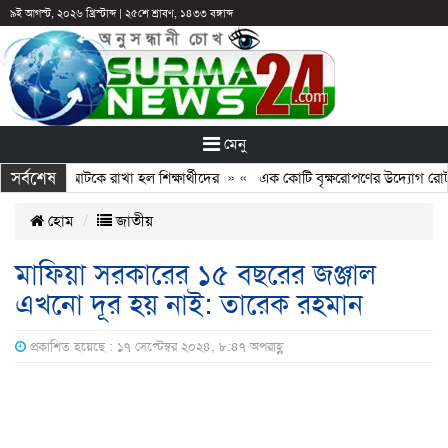
৯ই আগস্ট, ২০২৬ খ্রিস্টাব্দ
|
২৫শে শ্রাবণ, ১৪৩৩ বঙ্গাব্দ
মেনু
সর্বশেষ
: ছুটির পরও আটকে রাখা হল শিক্ষার্থীদের
» «
এক কোটি বৃক্ষরোপণের উদ্যোগ রোটারি 
হোম
জাতীয়
মাফিয়া সরকারের ১৫ বছরের জঞ্জাল
এখনো দূর হয় নাই: তারেক রহমান
প্রকাশিত হয়েছে : ১৭ সেপ্টেম্বর ২০২৪, ৮:৪৭ অপরাহ্ণ