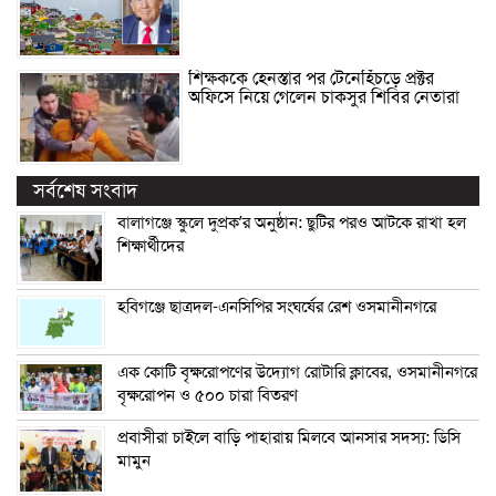
শিক্ষককে হেনস্তার পর টেনেহিঁচড়ে প্রক্টর
অফিসে নিয়ে গেলেন চাকসুর শিবির নেতারা
সর্বশেষ সংবাদ
বালাগঞ্জে স্কুলে দুপ্রক’র অনুষ্ঠান: ছুটির পরও আটকে রাখা হল
শিক্ষার্থীদের
হবিগঞ্জে ছাত্রদল-এনসিপির সংঘর্ষের রেশ ওসমানীনগরে
এক কোটি বৃক্ষরোপণের উদ্যোগ রোটারি ক্লাবের, ওসমানীনগরে
বৃক্ষরোপন ও ৫০০ চারা বিতরণ
প্রবাসীরা চাইলে বাড়ি পাহারায় মিলবে আনসার সদস্য: ডিসি
মামুন