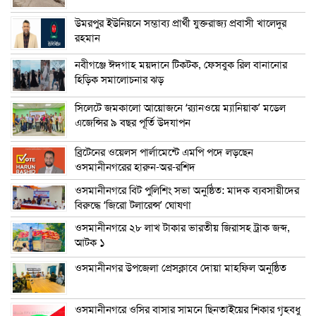
উমরপুর ইউনিয়নে সম্ভাব্য প্রার্থী যুক্তরাজ্য প্রবাসী খালেদুর
রহমান
নবীগঞ্জে ঈদগাহ ময়দানে টিকটক, ফেসবুক রিল বানানোর
হিড়িক সমালোচনার ঝড়
সিলেটে জমকালো আয়োজনে ‘র‍্যানওয়ে ম্যানিয়াক’ মডেল
এজেন্সির ৯ বছর পূর্তি উদযাপন
ব্রিটেনের ওয়েলস পার্লামেন্টে এমপি পদে লড়ছেন
ওসমানীনগরের হারুন-অর-রশিদ
ওসমানীনগরে বিট পুলিশিং সভা অনুষ্ঠিত: মাদক ব্যবসায়ীদের
বিরুদ্ধে ‘জিরো টলারেন্স’ ঘোষণা
ওসমানীনগরে ২৮ লাখ টাকার ভারতীয় জিরাসহ ট্রাক জব্দ,
আটক ১
ওসমানীনগর উপজেলা প্রেসক্লাবে দোয়া মাহফিল অনুষ্ঠিত
ওসমানীনগরে ওসির বাসার সামনে ছিনতাইয়ের শিকার গৃহবধু