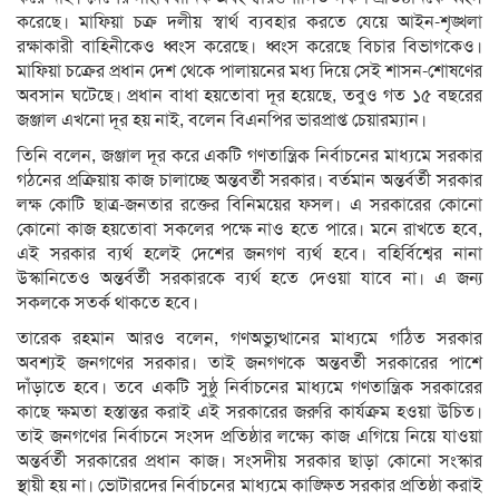
করেছে। মাফিয়া চক্র দলীয় স্বার্থ ব্যবহার করতে যেয়ে আইন-শৃঙ্খলা
রক্ষাকারী বাহিনীকেও ধ্বংস করেছে। ধ্বংস করেছে বিচার বিভাগকেও।
মাফিয়া চক্রের প্রধান দেশ থেকে পালায়নের মধ্য দিয়ে সেই শাসন-শোষণের
অবসান ঘটেছে। প্রধান বাধা হয়তোবা দূর হয়েছে, তবুও গত ১৫ বছরের
জঞ্জাল এখনো দূর হয় নাই, বলেন বিএনপির ভারপ্রাপ্ত চেয়ারম্যান।
তিনি বলেন, জঞ্জাল দূর করে একটি গণতান্ত্রিক নির্বাচনের মাধ্যমে সরকার
গঠনের প্রক্রিয়ায় কাজ চালাচ্ছে অন্তবর্তী সরকার। বর্তমান অন্তর্বর্তী সরকার
লক্ষ কোটি ছাত্র-জনতার রক্তের বিনিময়ের ফসল। এ সরকারের কোনো
কোনো কাজ হয়তোবা সকলের পক্ষে নাও হতে পারে। মনে রাখতে হবে,
এই সরকার ব্যর্থ হলেই দেশের জনগণ ব্যর্থ হবে। বহির্বিশ্বের নানা
উস্কানিতেও অন্তর্বর্তী সরকারকে ব্যর্থ হতে দেওয়া যাবে না। এ জন্য
সকলকে সতর্ক থাকতে হবে।
তারেক রহমান আরও বলেন, গণঅভ্যুত্থানের মাধ্যমে গঠিত সরকার
অবশ্যই জনগণের সরকার। তাই জনগণকে অন্তবর্তী সরকারের পাশে
দাঁড়াতে হবে। তবে একটি সুষ্ঠু নির্বাচনের মাধ্যমে গণতান্ত্রিক সরকারের
কাছে ক্ষমতা হস্তান্তর করাই এই সরকারের জরুরি কার্যক্রম হওয়া উচিত।
তাই জনগণের নির্বাচনে সংসদ প্রতিষ্ঠার লক্ষ্যে কাজ এগিয়ে নিয়ে যাওয়া
অন্তর্বর্তী সরকারের প্রধান কাজ। সংসদীয় সরকার ছাড়া কোনো সংস্কার
স্থায়ী হয় না। ভোটারদের নির্বাচনের মাধ্যমে কাঙ্ক্ষিত সরকার প্রতিষ্ঠা করাই