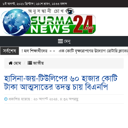
৮ই আগস্ট, ২০২৬ খ্রিস্টাব্দ
|
২৪শে শ্রাবণ, ১৪৩৩ বঙ্গাব্দ
মেনু
সর্বশেষ
ও আটকে রাখা হল শিক্ষার্থীদের
» «
এক কোটি বৃক্ষরোপণের উদ্যোগ রোটারি ক্লাবের,
হোম
জাতীয়
হাসিনা-জয়-টিউলিপের ৬০ হাজার কোটি
টাকা আত্মসাতের তদন্ত চায় বিএনপি
প্রকাশিত হয়েছে : ২০ আগস্ট ২০২৪, ৪:৩২ অপরাহ্ণ