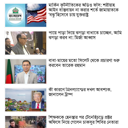
মার্কিন কূটনীতিকের অডিও ফাঁস: শরীয়াহ
আইন বাস্তবায়ন না করার শর্তে জামায়াতকে
‘বন্ধু’হিসেবে চায় যুক্তরাষ্ট্র
পায়ে পাড়া দিয়ে ঝগড়া বাধাতে চাচ্ছেন, আমি
ঝগড়া করব না: মির্জা আব্বাস
বাবা-মায়ের মতো সিলেট থেকে প্রচারণা শুরু
করবেন তারেক রহমান
কী কারণে গ্রিনল্যান্ডের দখল আবশ্যক,
জানালেন ট্রাম্প
শিক্ষককে হেনস্তার পর টেনেহিঁচড়ে প্রক্টর
অফিসে নিয়ে গেলেন চাকসুর শিবির নেতারা