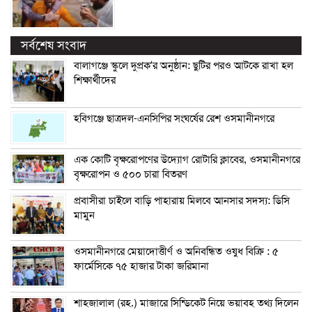
সর্বশেষ সংবাদ
বালাগঞ্জে স্কুলে দুপ্রক’র অনুষ্ঠান: ছুটির পরও আটকে রাখা হল
শিক্ষার্থীদের
হবিগঞ্জে ছাত্রদল-এনসিপির সংঘর্ষের রেশ ওসমানীনগরে
এক কোটি বৃক্ষরোপণের উদ্যোগ রোটারি ক্লাবের, ওসমানীনগরে
বৃক্ষরোপন ও ৫০০ চারা বিতরণ
প্রবাসীরা চাইলে বাড়ি পাহারায় মিলবে আনসার সদস্য: ডিসি
মামুন
ওসমানীনগরে মেয়াদোত্তীর্ণ ও অনিবন্ধিত ওষুধ বিক্রি : ৫
ফার্মেসিকে ৭৫ হাজার টাকা জরিমানা
শাহজালাল (রহ.) মাজারে সিন্ডিকেট নিয়ে ভয়াবহ তথ্য দিলেন