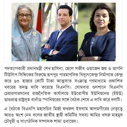
পদত্যাগকারী প্রধানমন্ত্রী শেখ হাসিনা, ছেলে সজীব ওয়াজেদ জয় ও ভাগনি
টিউলিপ সিদ্দিকের বিরুদ্ধে রূপপুর পারমাণবিক বিদ্যুৎকেন্দ্র নির্মাণকে কেন্দ্র
করে ৬০ হাজার কোটি টাকা আত্মসাত সংক্রান্ত গণমাধ্যমে প্রকাশিত
খবরের তদন্ত দাবি করেছে বিএনপি। সোমবার গুলশানে বিএনপি
চেয়ারপারসনের রাজনৈতিক কার্যালয়ে ইউরোপীয় ইউনিয়নের (ইইউ)
ভারপ্রাপ্ত রাষ্ট্রদূত বার্নাড স্পানিয়রের সঙ্গে বৈঠক শেষে এ দাবি করে দলটি।
এ বৈঠকে বিএনপি মহাসচিব মির্জা ফখরুল ইসলাম আলমগীরের নেতৃত্বে
আরও অংশ নেন দলের জাতীয় স্থায়ী কমিটির সদস্য আমির খসরু মাহমুদ
চৌধুরী ও সাংগঠনিক সম্পাদক শামা ওবায়েদ।