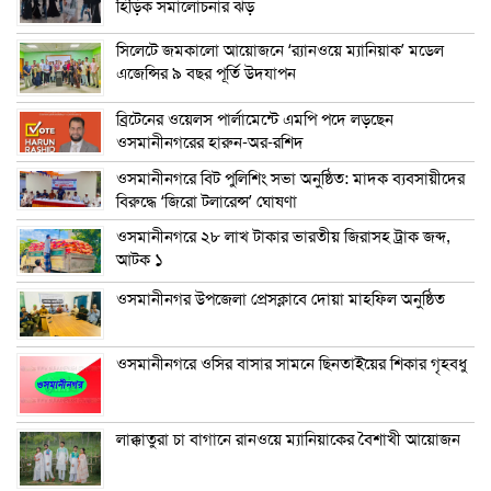
হিড়িক সমালোচনার ঝড়
সিলেটে জমকালো আয়োজনে ‘র‍্যানওয়ে ম্যানিয়াক’ মডেল
এজেন্সির ৯ বছর পূর্তি উদযাপন
ব্রিটেনের ওয়েলস পার্লামেন্টে এমপি পদে লড়ছেন
ওসমানীনগরের হারুন-অর-রশিদ
ওসমানীনগরে বিট পুলিশিং সভা অনুষ্ঠিত: মাদক ব্যবসায়ীদের
বিরুদ্ধে ‘জিরো টলারেন্স’ ঘোষণা
ওসমানীনগরে ২৮ লাখ টাকার ভারতীয় জিরাসহ ট্রাক জব্দ,
আটক ১
ওসমানীনগর উপজেলা প্রেসক্লাবে দোয়া মাহফিল অনুষ্ঠিত
ওসমানীনগরে ওসির বাসার সামনে ছিনতাইয়ের শিকার গৃহবধু
লাক্কাতুরা চা বাগানে রানওয়ে ম্যানিয়াকের বৈশাখী আয়োজন