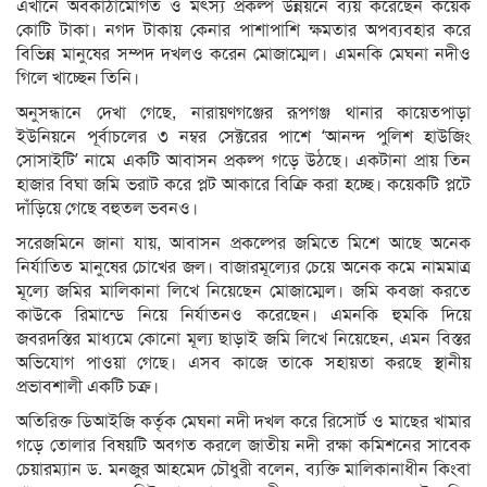
এখানে অবকাঠামোগত ও মৎস্য প্রকল্প উন্নয়নে ব্যয় করেছেন কয়েক
কোটি টাকা। নগদ টাকায় কেনার পাশাপাশি ক্ষমতার অপব্যবহার করে
বিভিন্ন মানুষের সম্পদ দখলও করেন মোজাম্মেল। এমনকি মেঘনা নদীও
গিলে খাচ্ছেন তিনি।
অনুসন্ধানে দেখা গেছে, নারায়ণগঞ্জের রূপগঞ্জ থানার কায়েতপাড়া
ইউনিয়নে পূর্বাচলের ৩ নম্বর সেক্টরের পাশে ‘আনন্দ পুলিশ হাউজিং
সোসাইটি’ নামে একটি আবাসন প্রকল্প গড়ে উঠছে। একটানা প্রায় তিন
হাজার বিঘা জমি ভরাট করে প্লট আকারে বিক্রি করা হচ্ছে। কয়েকটি প্লটে
দাঁড়িয়ে গেছে বহুতল ভবনও।
সরেজমিনে জানা যায়, আবাসন প্রকল্পের জমিতে মিশে আছে অনেক
নির্যাতিত মানুষের চোখের জল। বাজারমূল্যের চেয়ে অনেক কমে নামমাত্র
মূল্যে জমির মালিকানা লিখে নিয়েছেন মোজাম্মেল। জমি কবজা করতে
কাউকে রিমান্ডে নিয়ে নির্যাতনও করেছেন। এমনকি হুমকি দিয়ে
জবরদস্তির মাধ্যমে কোনো মূল্য ছাড়াই জমি লিখে নিয়েছেন, এমন বিস্তর
অভিযোগ পাওয়া গেছে। এসব কাজে তাকে সহায়তা করছে স্থানীয়
প্রভাবশালী একটি চক্র।
অতিরিক্ত ডিআইজি কর্তৃক মেঘনা নদী দখল করে রিসোর্ট ও মাছের খামার
গড়ে তোলার বিষয়টি অবগত করলে জাতীয় নদী রক্ষা কমিশনের সাবেক
চেয়ারম্যান ড. মনজুর আহমেদ চৌধুরী বলেন, ব্যক্তি মালিকানাধীন কিংবা