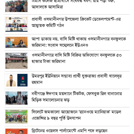
এম‌সি কলেজ ছাত্রাবাসে সংঘবদ্ধ ধর্ষণ: রায় পড়া শুরু,
আদালতে আসামিরা
প্রবাসী ওসমানীনগর উপজেলা ক্রিকেট ডেভেলপমেন্ট-এর
আহ্বায়ক কমিটি গঠন
আপা ডাকায় নয়, বাসি মিষ্টি থাকায় ওসমানীনগরে বনফুলকে
জরিমানা: সংবাদ সম্মেলনে ইউএনও
ওসমানীনগরে বাসি মিষ্টি বিক্রির অভিযোগে বনফুলকে ৫০
হাজার টাকা জরিমানা
উমরপুর ইউনিয়নে সম্ভাব্য প্রার্থী যুক্তরাজ্য প্রবাসী খালেদুর
রহমান
নবীগঞ্জে ঈদগাহ ময়দানে টিকটক, ফেসবুক রিল বানানোর
হিড়িক সমালোচনার ঝড়
সিলেটে জমকালো আয়োজনে ‘র‍্যানওয়ে ম্যানিয়াক’ মডেল
এজেন্সির ৯ বছর পূর্তি উদযাপন
ব্রিটেনের ওয়েলস পার্লামেন্টে এমপি পদে লড়ছেন