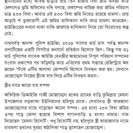
স্থানীয়দের মধ্যে আতঙ্ক ছড়িয়ে প্রায় তিন হাজার বিঘা জমি কবজা করে
ফেললেও ভূমি অফিসের নথি বলছে, প্রকল্পের খারিজ করা জমির পরিমাণ
মাত্র ৪০০ বিঘা। আবার এই ৪০০ বিঘা জমি নিয়েও রয়েছে মামলা। প্রায়
আড়াই শ ভুক্তভোগী এই জমির মালিকানা দাবি করে মামলা করেছেন।
হাউজিংয়ের দখলে থাকা বাকি জায়গার মালিকানা নিয়ে তো বিরোধের অন্ত
নেই।
নামসর্বস্ব আনন্দ পুলিশ হাউজিং ২০২৪ সালের মার্চ মাস পর্যন্ত আনন্দ
প্রপার্টিজের একটি সিসটার কনসার্ন প্রতিষ্ঠান হিসেবে ছিল। কিন্তু গত ৩১
মার্চ পুলিশের সাবেক আইজি বেনজীর আহমেদের বিপুল পরিমাণ সম্পদের
সংবাদ প্রকাশের পর তড়িঘড়ি করে এপ্রিলের প্রথম সপ্তাহে রেজিস্ট্রার অব
জয়েন স্টকে এটির আলাদা কোম্পানি হিসেবে নিবন্ধন করা হয়। সেখানে
মোজাম্মেল নিজের স্ত্রীকে বাদ দিয়ে এটির নিবন্ধন করান।
স্ত্রীর নামে আরো যত সম্পদ
অতিরিক্ত ডিআইজি গাজী মোজাম্মেল হকের গ্রামের বাড়ি কুমিল্লার মেঘনা
উপজেলার বড়কান্দা ইউনিয়নের হরিপুর গ্রামে। সেখানেও স্ত্রী ফারজানা
মোজাম্মেলের নামে গড়েছেন অঢেল সম্পদ। এর মধ্যে ২০০ বিঘা জমির
ওপর গড়ে তোলা হয়েছে বিশাল বাগানবাড়ি ও মৎস্য খামার। নাম
দিয়েছেন ‘মেঘনা রিসোর্ট’। শুধু রিসোর্টই নয়, হরিপুরে স্ত্রী ফারাজানার নামে
চারতলা ভবনের সুরম্য অট্টালিকা গড়ে তুলেছেন মোজাম্মেল।