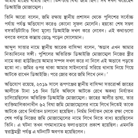
আমার মাছের খামার ছিল। তিন-চার বিঘা জমি ছিল। সব দখল করেছেন
ডিআইজি মোজাম্মেল।
তিনি আরো বলেন, জমি রক্ষায় স্থানীয় প্রশাসন থেকে পুলিশের সর্বোচ্চ
পর্যায় পর্যন্ত অভিযোগ করেও কোনো সুফল মেলেনি। হয়তো শেষ সম্বল
বসতভিটাটাও বিনা মূল্যে ডিআইজি দখল করে নেবেন। এই কথাগুলো
বলতে বলতে কান্নায় ভেঙে পড়েন সোলেমান।
আব্দুল সাত্তার নামে স্থানীয় আরেক বাসিন্দা বলেন, ‘অভাব এখন আমার
নিত্যদিনের সঙ্গী। পুশিলের অতিরিক্ত ডিআইজি মোজাম্মেল নিজের স্ত্রীর
নামে করা হাউজিংয়ে আমার সম্পদ দখল করে না নিলে এই অভাবে পড়তে
হতো না। জমির ওপর থাকা আমার সাইনবোর্ড সরিয়ে থানায় নিয়ে গিয়ে
আটকে রাখেন ডিআইজি। পরে জোর করে জমি লিখে নেন। ’
অভিযোগ রয়েছে, ২০১৯ সালে রূপগঞ্জের স্থানীয় বাসিন্দা সত্তরোর্ধ্ব জাহের
আলীকে টানা ১৩ দিন ডিবি অফিসে আটকে রেখে অকথ্য নির্যাতন
চালিয়েছিলেন অতিরিক্ত ডিআইজি মোজাম্মেল। জাহের আলীর ভাষ্য, তার
ব্যক্তিমালিকানাধীন ৬২ বিঘা জমি মোজাম্মেলের নামে লিখে দিতেই তাকে
আটকে রেখে নির্যাতন চালানো হয়েছিল। নির্মম নির্যাতন থেকে রক্ষা পেতে
শেষ পর্যন্ত নিজের জমি মোজাম্মেলের নামে লিখে দিতে বাধ্য হয়েছিলেন
তিনি। এ ঘটনা তখন গণমাধ্যমেও ফলাওভাবে প্রকাশ হয়েছিল। এমনকি
স্বরাষ্ট্রমন্ত্রী পর্যন্ত এ ঘটনাটি অবগত হয়েছিলেন।