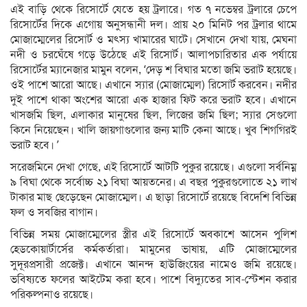
এই বাড়ি থেকে রিসোর্টে যেতে হয় ট্রলারে। গত ৭ নভেম্বর ট্রলারে চেপে
রিসোর্টের দিকে এগোয় অনুসন্ধানী দল। প্রায় ২০ মিনিট পর ট্রলার থামে
মোজাম্মেলের রিসোর্ট ও মৎস্য খামারের ঘাটে। সেখানে দেখা যায়, মেঘনা
নদী ও চরঘেঁষে গড়ে উঠেছে এই রিসোর্ট। আলাপচারিতার এক পর্যায়ে
রিসোর্টের ম্যানেজার মামুন বলেন, ‘দেড় শ বিঘার মতো জমি ভরাট হয়েছে।
ওই পাশে আরো আছে। এখানে স্যার (মোজাম্মেল) রিসোর্ট করবেন। নদীর
দুই পাশে থাকা অংশের আরো এক হাজার ফিট করে ভরাট হবে। এখানে
খাসজমি ছিল, এলাকার মানুষের ছিল, লিজের জমি ছিল; স্যার সেগুলো
কিনে নিয়েছেন। খালি জায়গাগুলোর জন্য মাটি কেনা আছে। খুব শিগগিরই
ভরাট হবে। ’
সরেজমিনে দেখা গেছে, এই রিসোর্টে আটটি পুকুর রয়েছে। এগুলো সর্বনিম্ন
৯ বিঘা থেকে সর্বোচ্চ ২১ বিঘা আয়তনের। এ বছর পুকুরগুলোতে ২১ লাখ
টাকার মাছ ছেড়েছেন মোজাম্মেল। এ ছাড়া রিসোর্টে রয়েছে বিদেশি বিভিন্ন
ফল ও সবজির বাগান।
বিভিন্ন সময় মোজাম্মেলের স্ত্রীর এই রিসোর্টে অবকাশে আসেন পুলিশ
হেডকোয়ার্টার্সের কর্মকর্তারা। মামুনের ভাষায়, এটি মোজাম্মেলের
সুদূরপ্রসারী প্রজেক্ট। এখানে আনন্দ হাউজিংয়ের নামেও জমি রয়েছে।
ভবিষ্যতে ফলের আইটেম করা হবে। পাশে বিদ্যুতের সাব-স্টেশন করার
পরিকল্পনাও রয়েছে।