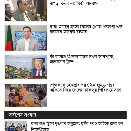
ঝগড়া করব না: মির্জা আব্বাস
বাবা-মায়ের মতো সিলেট থেকে প্রচারণা শুরু
করবেন তারেক রহমান
কী কারণে গ্রিনল্যান্ডের দখল আবশ্যক,
জানালেন ট্রাম্প
শিক্ষককে হেনস্তার পর টেনেহিঁচড়ে প্রক্টর
অফিসে নিয়ে গেলেন চাকসুর শিবির নেতারা
সর্বশেষ সংবাদ
বালাগঞ্জে স্কুলে দুপ্রক’র অনুষ্ঠান: ছুটির পরও আটকে রাখা হল
শিক্ষার্থীদের