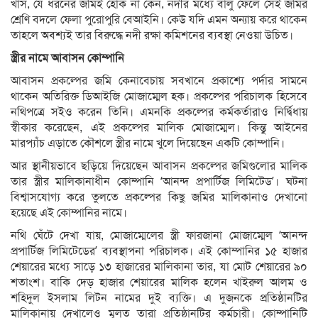
খাস, যে ধরনের জমিই হোক না কেন, নদীর মধ্যে বালু ফেলে সেই জমির
শ্রেণি বদলে ফেলা পুরোপুরি বেআইনি। কেউ যদি এমন অন্যায় করে থাকেন
তাহলে অবশ্যই তার বিরুদ্ধে নদী রক্ষা কমিশনের ব্যবস্থা নেওয়া উচিত।
স্ত্রীর নামে আবাসন কোম্পানি
আবাসন প্রকল্পের জমি কেনাবেচায় সবখানে প্রকাশ্যে পর্দার সামনে
থাকেন অতিরিক্ত ডিআইজি মোজাম্মেল হক। প্রকল্পের পরিচালক হিসেবে
নথিপত্রে সইও করেন তিনি। এমনকি প্রকল্পের কর্মকর্তারাও নির্দ্বিধায়
স্বীকার করেছেন, এই প্রকল্পের মালিক মোজাম্মেল। কিন্তু আইনের
মারপ্যাঁচ এড়াতে কৌশলে স্ত্রীর নামে খুলে দিয়েছেন একটি কোম্পানি।
আর স্থানীয়ভাবে ছড়িয়ে দিয়েছেন আবাসন প্রকল্পের জমিগুলোর মালিক
তার স্ত্রীর মালিকানাধীন কোম্পানি ‘আনন্দ প্রপার্টিজ লিমিটেড’। ঘটনা
বিশ্বাসযোগ্য করে তুলতে প্রকল্পের কিছু জমির মালিকানাও দেখানো
হয়েছে এই কোম্পানির নামে।
নথি ঘেঁটে দেখা যায়, মোজাম্মেলের স্ত্রী ফারজানা মোজাম্মেল ‘আনন্দ
প্রপার্টিজ লিমিটেডের’ ব্যবস্থাপনা পরিচালক। এই কোম্পানির ১৫ হাজার
শেয়ারের মধ্যে সাড়ে ১৩ হাজারের মালিকানা তার, যা মোট শেয়ারের ৯০
শতাংশ। বাকি দেড় হাজার শেয়ারের মালিক হলেন খাইরুল আলম ও
শহিদুল ইসলাম লিটন নামের দুই ব্যক্তি। এ দুজনকে প্রতিষ্ঠানটির
মালিকানায় দেখালেও মূলত তারা প্রতিষ্ঠানটির কর্মচারী। কোম্পানিটি