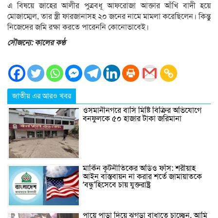
এ বিষয়ে জাহের আলীর পুত্রবধূ আফরোজা আক্তার আঁখি বাদী হয়ে
মোজাম্মেল, তার স্ত্রী ফারজানাসহ ২০ জনের নামে মামলা করেছিলেন। কিন্তু
নিজেদের জমি রক্ষা করতে পারেননি কোনোভাবেই।
সৌজন্যে: কালের কণ্ঠ
জাতীয় এর আরও খবর
ওসমানীনগরে বাসি মিষ্টি বিক্রির অভিযোগে
বনফুলকে ৫০ হাজার টাকা জরিমানা
মার্কিন কূটনীতিকের অডিও ফাঁস: শরীয়াহ
আইন বাস্তবায়ন না করার শর্তে জামায়াতকে
‘বন্ধু’হিসেবে চায় যুক্তরাষ্ট্র
পায়ে পাড়া দিয়ে ঝগড়া বাধাতে চাচ্ছেন, আমি