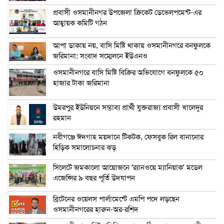
প্রবাসী ওসমানীনগর উপজেলা ক্রিকেট ডেভেলপমেন্ট-এর
আহ্বায়ক কমিটি গঠন
আপা ডাকায় নয়, বাসি মিষ্টি থাকায় ওসমানীনগরে বনফুলকে
জরিমানা: সংবাদ সম্মেলনে ইউএনও
ওসমানীনগরে বাসি মিষ্টি বিক্রির অভিযোগে বনফুলকে ৫০
হাজার টাকা জরিমানা
উমরপুর ইউনিয়নে সম্ভাব্য প্রার্থী যুক্তরাজ্য প্রবাসী খালেদুর
রহমান
নবীগঞ্জে ঈদগাহ ময়দানে টিকটক, ফেসবুক রিল বানানোর
হিড়িক সমালোচনার ঝড়
সিলেটে জমকালো আয়োজনে ‘র‍্যানওয়ে ম্যানিয়াক’ মডেল
এজেন্সির ৯ বছর পূর্তি উদযাপন
ব্রিটেনের ওয়েলস পার্লামেন্টে এমপি পদে লড়ছেন
ওসমানীনগরের হারুন-অর-রশিদ