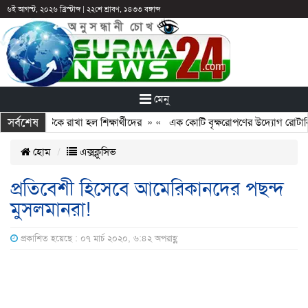
৬ই আগস্ট, ২০২৬ খ্রিস্টাব্দ
|
২২শে শ্রাবণ, ১৪৩৩ বঙ্গাব্দ
মেনু
সর্বশেষ
ছুটির পরও আটকে রাখা হল শিক্ষার্থীদের
» «
এক কোটি বৃক্ষরোপণের উদ্যোগ রোটারি ক
হোম
এক্সক্লুসিভ
প্রতিবেশী হিসেবে আমেরিকানদের পছন্দ
মুসলমানরা!
প্রকাশিত হয়েছে : ০৭ মার্চ ২০২০, ৬:৪২ অপরাহ্ণ