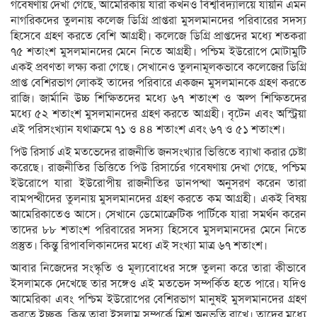
গবেষণায় দেখা গেছে, আমেরিকায় যারা কখনও বিশ্ববিদ্যালয়ে যায়নি এমন
নাগরিকদের তুলনায় কলেজ ডিগ্রি প্রাপ্তরা মুসলমানদের পরিবারের সদস্য
হিসেবে গ্রহণ করতে বেশি আগ্রহী। কলেজে ডিগ্রি প্রাপ্তদের মধ্যে শতকরা
৭৫ শতাংশ মুসলমানদের মেনে নিতে আগ্রহী। পশ্চিম ইউরোপে মোটামুটি
একই প্রবণতা লক্ষ্য করা গেছে। সেখানেও তুলনামূলকভাবে কলেজের ডিগ্রি
প্রাপ্ত বেশিরভাগ লোকই তাদের পরিবারে একজন মুসলমানকে গ্রহণ করতে
রাজি। জার্মানি উচ্চ শিক্ষিতদের মধ্যে ৬৭ শতাংশ ও অল্প শিক্ষিতদের
মধ্যে ৫২ শতাংশ মুসলমানদের গ্রহণ করতে আগ্রহী। বৃটেন এবং অস্ট্রিয়া
এই পরিসংখ্যান যথাক্রমে ৭১ ও ৪৪ শতাংশ এবং ৬৭ ও ৫১ শতাংশ।
পিউ রিসার্চ এই মতভেদের রাজনীতি জনসংখ্যার ভিত্তিতে ব্যাখা করার চেষ্টা
করেছে। রাজনীতির ভিত্তিতে পিউ রিসার্চের গবেষণায় দেখা গেছে, পশ্চিম
ইউরোপে যারা ইউরোপীয় রাজনীতির ডানপন্থা অনুসরণ করেন তারা
বামপন্থীদের তুলনায় মুসলমানদের গ্রহণ করতে কম আগ্রহী। একই বিষয়
আমেরিকাতেও আসে। সেখানে ডেমোক্রেটিক পার্টিকে যারা সমর্থন করেন
তাদের ৮৮ শতাংশ পরিবারের সদস্য হিসেবে মুসলমানদের মেনে নিতে
প্রস্তুত। কিন্তু রিপাবলিকানদের মধ্যে এই সংখ্যা মাত্র ৬৭ শতাংশ।
আবার নিজেদের সংস্কৃতি ও মূল্যবোধের সঙ্গে তুলনা করে তারা কীভাবে
ইসলামকে দেখেছে তার সঙ্গেও এই মতভেদ সম্পর্কিত হতে পারে। যদিও
আমেরিকা এবং পশ্চিম ইউরোপের বেশিরভাগ মানুষই মুসলমানদের গ্রহণ
করতে ইচ্ছুক, কিন্তু তারা ইসলাম সম্পর্কে মিশ্র অনুভূতি রাখে। তাদের মধ্যে