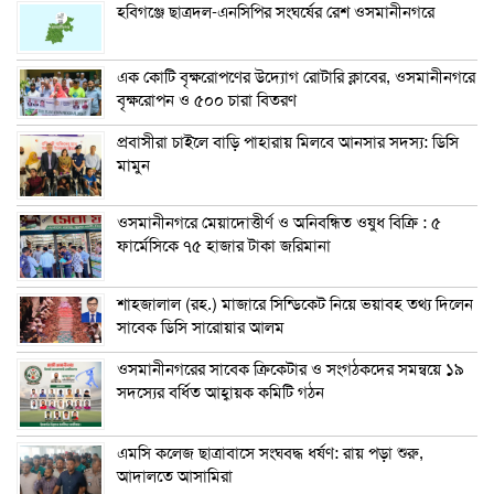
হবিগঞ্জে ছাত্রদল-এনসিপির সংঘর্ষের রেশ ওসমানীনগরে
এক কোটি বৃক্ষরোপণের উদ্যোগ রোটারি ক্লাবের, ওসমানীনগরে
বৃক্ষরোপন ও ৫০০ চারা বিতরণ
প্রবাসীরা চাইলে বাড়ি পাহারায় মিলবে আনসার সদস্য: ডিসি
মামুন
ওসমানীনগরে মেয়াদোত্তীর্ণ ও অনিবন্ধিত ওষুধ বিক্রি : ৫
ফার্মেসিকে ৭৫ হাজার টাকা জরিমানা
শাহজালাল (রহ.) মাজারে সিন্ডিকেট নিয়ে ভয়াবহ তথ্য দিলেন
সাবেক ডিসি সারোয়ার আলম
ওসমানীনগরের সাবেক ক্রিকেটার ও সংগঠকদের সমন্বয়ে ১৯
সদস্যের বর্ধিত আহ্বায়ক কমিটি গঠন
এম‌সি কলেজ ছাত্রাবাসে সংঘবদ্ধ ধর্ষণ: রায় পড়া শুরু,
আদালতে আসামিরা