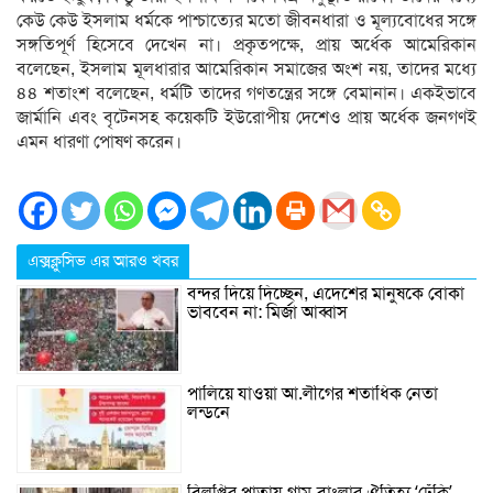
কেউ কেউ ইসলাম ধর্মকে পাশ্চাত্যের মতো জীবনধারা ও মূল্যবোধের সঙ্গে
সঙ্গতিপূর্ণ হিসেবে দেখেন না। প্রকৃতপক্ষে, প্রায় অর্ধেক আমেরিকান
বলেছেন, ইসলাম মূলধারার আমেরিকান সমাজের অংশ নয়, তাদের মধ্যে
৪৪ শতাংশ বলেছেন, ধর্মটি তাদের গণতন্ত্রের সঙ্গে বেমানান। একইভাবে
জার্মানি এবং বৃটেনসহ কয়েকটি ইউরোপীয় দেশেও প্রায় অর্ধেক জনগণই
এমন ধারণা পোষণ করেন।
এক্সক্লুসিভ এর আরও খবর
বন্দর দিয়ে দিচ্ছেন, এদেশের মানুষকে বোকা
ভাববেন না: মির্জা আব্বাস
পালিয়ে যাওয়া আ.লীগের শতাধিক নেতা
লন্ডনে
বিলুপ্তির পাতায় গ্রাম-বাংলার ঐতিহ্য ‘ঢেঁকি’