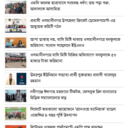
এম‌সি কলেজ ছাত্রাবাসে সংঘবদ্ধ ধর্ষণ: রায় পড়া শুরু,
আদালতে আসামিরা
প্রবাসী ওসমানীনগর উপজেলা ক্রিকেট ডেভেলপমেন্ট-এর
আহ্বায়ক কমিটি গঠন
আপা ডাকায় নয়, বাসি মিষ্টি থাকায় ওসমানীনগরে বনফুলকে
জরিমানা: সংবাদ সম্মেলনে ইউএনও
ওসমানীনগরে বাসি মিষ্টি বিক্রির অভিযোগে বনফুলকে ৫০
হাজার টাকা জরিমানা
উমরপুর ইউনিয়নে সম্ভাব্য প্রার্থী যুক্তরাজ্য প্রবাসী খালেদুর
রহমান
নবীগঞ্জে ঈদগাহ ময়দানে টিকটক, ফেসবুক রিল বানানোর
হিড়িক সমালোচনার ঝড়
সিলেটে জমকালো আয়োজনে ‘র‍্যানওয়ে ম্যানিয়াক’ মডেল
এজেন্সির ৯ বছর পূর্তি উদযাপন
ব্রিটেনের ওয়েলস পার্লামেন্টে এমপি পদে লড়ছেন