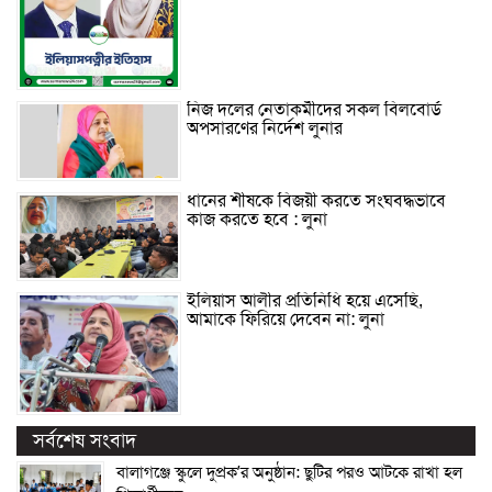
নিজ দলের নেতাকর্মীদের সকল বিলবোর্ড
অপসারণের নির্দেশ লুনার
ধানের শীষকে বিজয়ী করতে সংঘবদ্ধভাবে
কাজ করতে হবে : লুনা
ইলিয়াস আলীর প্রতিনিধি হয়ে এসেছি,
আমাকে ফিরিয়ে দেবেন না: লুনা
সর্বশেষ সংবাদ
বালাগঞ্জে স্কুলে দুপ্রক’র অনুষ্ঠান: ছুটির পরও আটকে রাখা হল