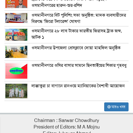
ওসমানীনগরের হারুন-অর-রশিদ
ওসমানীনগরে বিট পুলিশিং সভা অনুষ্ঠিত: মাদক ব্যবসায়ীদের
বিরুদ্ধে ‘জিরো টলারেন্স’ ঘোষণা
ওসমানীনগরে ২৮ লাখ টাকার ভারতীয় জিরাসহ ট্রাক জব্দ,
আটক ১
ওসমানীনগর উপজেলা প্রেসক্লাবে দোয়া মাহফিল অনুষ্ঠিত
ওসমানীনগরে ওসির বাসার সামনে ছিনতাইয়ের শিকার গৃহবধু
লাক্কাতুরা চা বাগানে রানওয়ে ম্যানিয়াকের বৈশাখী আয়োজন
আরও খবর
Chairman : Sarwar Chowdhury
President of Editors: M A Mojnu