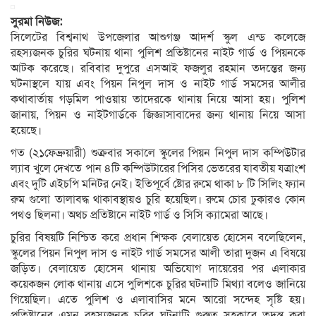
সুরমা নিউজ:
সিলেটের বিশ্বনাথ উপজেলার আশুগঞ্জ আদর্শ স্কুল এন্ড কলেজে
রহস্যজনক চুরির ঘটনায় থানা পুলিশ প্রতিষ্টানের নাইট গার্ড ও পিয়নকে
আটক করেছে। রবিবার দুপুরে এসআই ফজলুর রহমান তদন্তের জন্য
ঘটনাস্থলে যায় এবং পিয়ন নিপুল দাস ও নাইট গার্ড সমসের আলীর
কথাবার্তায় গড়মিল পাওয়ায় তাদেরকে থানায় নিয়ে আসা হয়। পুলিশ
জানায়, পিয়ন ও নাইটগার্ডকে জিজ্ঞাসাবাদের জন্য থানায় নিয়ে আসা
হয়েছে।
গত (২১ফেব্রুয়ারী) শুক্রবার সকালে স্কুলের পিয়ন নিপুল দাস কম্পিউটার
ল্যাব খুলে দেখতে পান ৪টি কম্পিউটারের পিসির ভেতরের যাবতীয় যত্রাংশ
এবং দুটি এইচপি মনিটর নেই। ইতিপূর্বে ষ্টোর রুমে থাকা ৮ টি সিলিং ফ্যান
রুম গুলো তালাবদ্ধ থাকাবস্থায়ও চুরি হয়েছিল। রুমে চোর ঢুকারও কোন
পথও ছিলনা। অথচ প্রতিষ্টানে নাইট গার্ড ও সিসি ক্যামেরা আছে।
চুরির বিষয়টি নিশ্চিত করে প্রধান শিক্ষক বেলায়েত হোসেন বলেছিলেন,
স্কুলের পিয়ন নিপুল দাস ও নাইট গার্ড সমসের আলী তারা দুজন এ বিষয়ে
জড়িত। বেলায়েত হোসেন থানায় অভিযোগ দায়েরের পর এলাকার
কয়েকজন লোক থানায় এসে পুলিশকে চুরির ঘটনাটি মিথ্যা বলেও জানিয়ে
গিয়েছিল। এতে পুলিশ ও এলাবাসির মনে আরো সন্দেহ সৃষ্টি হয়।
প্রতিষ্টানের এমন রহস্যজনক চুরির ঘটনাটি গুরুত্ব সহকারে তদন্ত করা