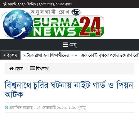
৭ই আগস্ট, ২০২৬ খ্রিস্টাব্দ
|
২৩শে শ্রাবণ, ১৪৩৩ বঙ্গাব্দ
মেনু
সর্বশেষ
ন: ছুটির পরও আটকে রাখা হল শিক্ষার্থীদের
» «
এক কোটি বৃক্ষরোপণের উদ্যোগ রোটারি
হোম
বিশ্বনাথ
বিশ্বনাথে চুরির ঘটনায় নাইট গার্ড ও পিয়ন
আটক
প্রকাশিত হয়েছে : ২৪ ফেব্রুয়ারি ২০২০, ১:১০ পূর্বাহ্ণ