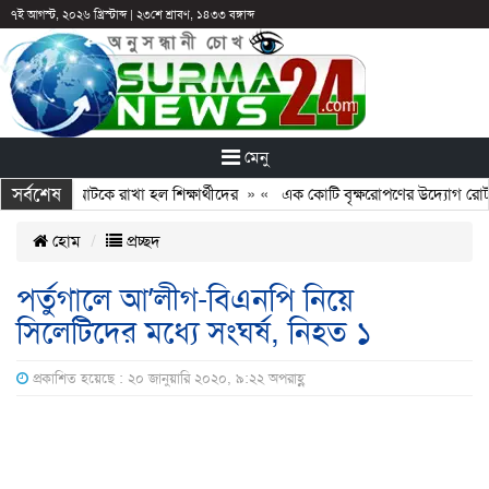
৭ই আগস্ট, ২০২৬ খ্রিস্টাব্দ
|
২৩শে শ্রাবণ, ১৪৩৩ বঙ্গাব্দ
মেনু
সর্বশেষ
: ছুটির পরও আটকে রাখা হল শিক্ষার্থীদের
» «
এক কোটি বৃক্ষরোপণের উদ্যোগ রোটারি
হোম
প্রচ্ছদ
পর্তুগালে আ’লীগ-বিএনপি নিয়ে
সিলেটিদের মধ্যে সংঘর্ষ, নিহত ১
প্রকাশিত হয়েছে : ২০ জানুয়ারি ২০২০, ৯:২২ অপরাহ্ণ