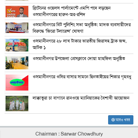
ব্রিটেনের ওয়েলস পার্লামেন্টে এমপি পদে লড়ছেন
ওসমানীনগরের হারুন-অর-রশিদ
ওসমানীনগরে বিট পুলিশিং সভা অনুষ্ঠিত: মাদক ব্যবসায়ীদের
বিরুদ্ধে ‘জিরো টলারেন্স’ ঘোষণা
ওসমানীনগরে ২৮ লাখ টাকার ভারতীয় জিরাসহ ট্রাক জব্দ,
আটক ১
ওসমানীনগর উপজেলা প্রেসক্লাবে দোয়া মাহফিল অনুষ্ঠিত
ওসমানীনগরে ওসির বাসার সামনে ছিনতাইয়ের শিকার গৃহবধু
লাক্কাতুরা চা বাগানে রানওয়ে ম্যানিয়াকের বৈশাখী আয়োজন
আরও খবর
Chairman : Sarwar Chowdhury