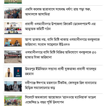
এম‌সি কলেজ ছাত্রাবাসে সংঘবদ্ধ ধর্ষণ: রায় পড়া শুরু,
আদালতে আসামিরা
প্রবাসী ওসমানীনগর উপজেলা ক্রিকেট ডেভেলপমেন্ট-এর
আহ্বায়ক কমিটি গঠন
আপা ডাকায় নয়, বাসি মিষ্টি থাকায় ওসমানীনগরে বনফুলকে
জরিমানা: সংবাদ সম্মেলনে ইউএনও
ওসমানীনগরে বাসি মিষ্টি বিক্রির অভিযোগে বনফুলকে ৫০
হাজার টাকা জরিমানা
উমরপুর ইউনিয়নে সম্ভাব্য প্রার্থী যুক্তরাজ্য প্রবাসী খালেদুর
রহমান
নবীগঞ্জে ঈদগাহ ময়দানে টিকটক, ফেসবুক রিল বানানোর
হিড়িক সমালোচনার ঝড়
সিলেটে জমকালো আয়োজনে ‘র‍্যানওয়ে ম্যানিয়াক’ মডেল
এজেন্সির ৯ বছর পূর্তি উদযাপন