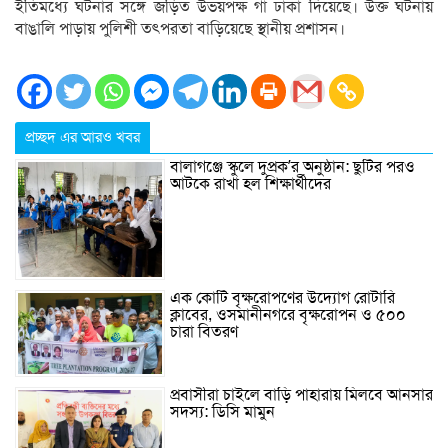
ইতিমধ্যে ঘটনার সঙ্গে জড়িত উভয়পক্ষ গা ঢাকা দিয়েছে। উক্ত ঘটনায়
বাঙালি পাড়ায় পুলিশী তৎপরতা বাড়িয়েছে স্থানীয় প্রশাসন।
প্রচ্ছদ এর আরও খবর
বালাগঞ্জে স্কুলে দুপ্রক’র অনুষ্ঠান: ছুটির পরও
আটকে রাখা হল শিক্ষার্থীদের
এক কোটি বৃক্ষরোপণের উদ্যোগ রোটারি
ক্লাবের, ওসমানীনগরে বৃক্ষরোপন ও ৫০০
চারা বিতরণ
প্রবাসীরা চাইলে বাড়ি পাহারায় মিলবে আনসার
সদস্য: ডিসি মামুন