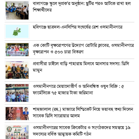
বালাগঞ্জে স্কুলে দুপ্রক’র অনুষ্ঠান: ছুটির পরও আটকে রাখা হল
শিক্ষার্থীদের
হবিগঞ্জে ছাত্রদল-এনসিপির সংঘর্ষের রেশ ওসমানীনগরে
এক কোটি বৃক্ষরোপণের উদ্যোগ রোটারি ক্লাবের, ওসমানীনগরে
বৃক্ষরোপন ও ৫০০ চারা বিতরণ
প্রবাসীরা চাইলে বাড়ি পাহারায় মিলবে আনসার সদস্য: ডিসি
মামুন
ওসমানীনগরে মেয়াদোত্তীর্ণ ও অনিবন্ধিত ওষুধ বিক্রি : ৫
ফার্মেসিকে ৭৫ হাজার টাকা জরিমানা
শাহজালাল (রহ.) মাজারে সিন্ডিকেট নিয়ে ভয়াবহ তথ্য দিলেন
সাবেক ডিসি সারোয়ার আলম
ওসমানীনগরের সাবেক ক্রিকেটার ও সংগঠকদের সমন্বয়ে ১৯
সদস্যের বর্ধিত আহ্বায়ক কমিটি গঠন