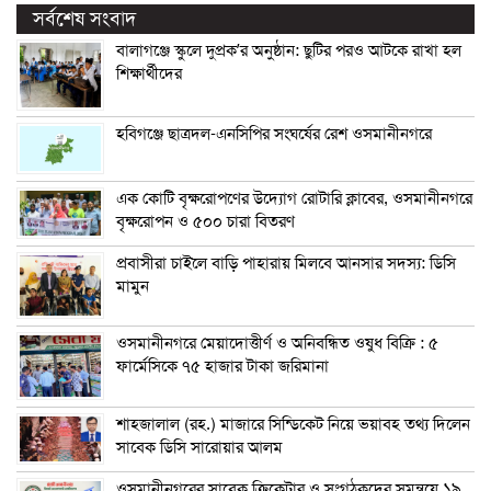
সর্বশেষ সংবাদ
বালাগঞ্জে স্কুলে দুপ্রক’র অনুষ্ঠান: ছুটির পরও আটকে রাখা হল
শিক্ষার্থীদের
হবিগঞ্জে ছাত্রদল-এনসিপির সংঘর্ষের রেশ ওসমানীনগরে
এক কোটি বৃক্ষরোপণের উদ্যোগ রোটারি ক্লাবের, ওসমানীনগরে
বৃক্ষরোপন ও ৫০০ চারা বিতরণ
প্রবাসীরা চাইলে বাড়ি পাহারায় মিলবে আনসার সদস্য: ডিসি
মামুন
ওসমানীনগরে মেয়াদোত্তীর্ণ ও অনিবন্ধিত ওষুধ বিক্রি : ৫
ফার্মেসিকে ৭৫ হাজার টাকা জরিমানা
শাহজালাল (রহ.) মাজারে সিন্ডিকেট নিয়ে ভয়াবহ তথ্য দিলেন
সাবেক ডিসি সারোয়ার আলম
ওসমানীনগরের সাবেক ক্রিকেটার ও সংগঠকদের সমন্বয়ে ১৯