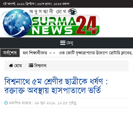
৭ই আগস্ট, ২০২৬ খ্রিস্টাব্দ
|
২৩শে শ্রাবণ, ১৪৩৩ বঙ্গাব্দ
মেনু
সর্বশেষ
 আটকে রাখা হল শিক্ষার্থীদের
» «
এক কোটি বৃক্ষরোপণের উদ্যোগ রোটারি ক্লাবের, 
হোম
বিশ্বনাথ
বিশ্বনাথে ৫ম শ্রেণীর ছাত্রীকে ধর্ষণ :
রক্তাক্ত অবস্থায় হাসপাতালে ভর্তি
প্রকাশিত হয়েছে : ২৯ জুন ২০১৯, ১২:৫৫ পূর্বাহ্ণ