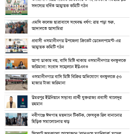
সদস্যের বর্ধিত আহ্বায়ক কমিটি গঠন
এম‌সি কলেজ ছাত্রাবাসে সংঘবদ্ধ ধর্ষণ: রায় পড়া শুরু,
আদালতে আসামিরা
প্রবাসী ওসমানীনগর উপজেলা ক্রিকেট ডেভেলপমেন্ট-এর
আহ্বায়ক কমিটি গঠন
আপা ডাকায় নয়, বাসি মিষ্টি থাকায় ওসমানীনগরে বনফুলকে
জরিমানা: সংবাদ সম্মেলনে ইউএনও
ওসমানীনগরে বাসি মিষ্টি বিক্রির অভিযোগে বনফুলকে ৫০
হাজার টাকা জরিমানা
উমরপুর ইউনিয়নে সম্ভাব্য প্রার্থী যুক্তরাজ্য প্রবাসী খালেদুর
রহমান
নবীগঞ্জে ঈদগাহ ময়দানে টিকটক, ফেসবুক রিল বানানোর
হিড়িক সমালোচনার ঝড়
সিলেটে জমকালো আয়োজনে ‘র‍্যানওয়ে ম্যানিয়াক’ মডেল