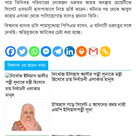
পরে তিনিসহ পরিবারের লোকজন গুরুতর আহত অবস্থায় মেয়েটিকে
সিলেট ওসমানী হাসপাতালে নিয়ে ভর্তি করেন। ঘটনার পর থেকে আবুল
কাহার এলাকা থেকে পালিয়েগেছে বলেও জানান তিনি।
বিশ্বনাথ থানার ওসি শামসুদ্দোহা পিপিএম বলেন, এ ঘটনাটি গুরুত্বের সঙ্গে
দেখছি। অভিযুক্তকে আটকের চেষ্টা করা হচ্ছে।
বিশ্বনাথ এর আরও খবর
নিখোঁজ ইলিয়াস আলীর পত্নী লুনাকে মন্ত্রী
হিসেবে চায় নির্বাচনী এলাকার মানুষ
ইতিহাস গড়ে সিলেট-২ আসনের প্রথম নারী
এমপি ইলিয়াসপত্নী লুনা