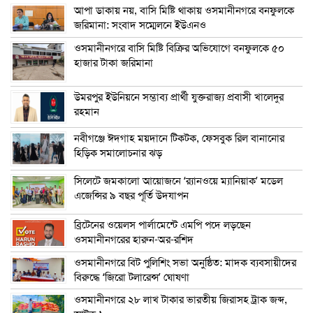
আপা ডাকায় নয়, বাসি মিষ্টি থাকায় ওসমানীনগরে বনফুলকে
জরিমানা: সংবাদ সম্মেলনে ইউএনও
ওসমানীনগরে বাসি মিষ্টি বিক্রির অভিযোগে বনফুলকে ৫০
হাজার টাকা জরিমানা
উমরপুর ইউনিয়নে সম্ভাব্য প্রার্থী যুক্তরাজ্য প্রবাসী খালেদুর
রহমান
নবীগঞ্জে ঈদগাহ ময়দানে টিকটক, ফেসবুক রিল বানানোর
হিড়িক সমালোচনার ঝড়
সিলেটে জমকালো আয়োজনে ‘র‍্যানওয়ে ম্যানিয়াক’ মডেল
এজেন্সির ৯ বছর পূর্তি উদযাপন
ব্রিটেনের ওয়েলস পার্লামেন্টে এমপি পদে লড়ছেন
ওসমানীনগরের হারুন-অর-রশিদ
ওসমানীনগরে বিট পুলিশিং সভা অনুষ্ঠিত: মাদক ব্যবসায়ীদের
বিরুদ্ধে ‘জিরো টলারেন্স’ ঘোষণা
ওসমানীনগরে ২৮ লাখ টাকার ভারতীয় জিরাসহ ট্রাক জব্দ,