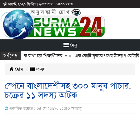
৭ই আগস্ট, ২০২৬ খ্রিস্টাব্দ
|
২৩শে শ্রাবণ, ১৪৩৩ বঙ্গাব্দ
মেনু
সর্বশেষ
ুটির পরও আটকে রাখা হল শিক্ষার্থীদের
» «
এক কোটি বৃক্ষরোপণের উদ্যোগ রোটারি ক্
হোম
প্রচ্ছদ
স্পেনে বাংলাদেশীসহ ৩০০ মানুষ পাচার,
চক্রের ১১ সদস্য আটক
প্রকাশিত হয়েছে : ০৫ মে ২০১৯, ১১:৪০ অপরাহ্ণ