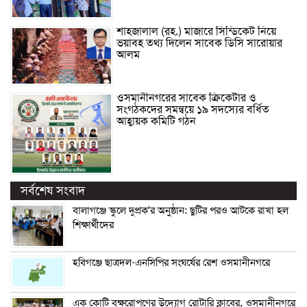
শাহজালাল (রহ.) মাজারে সিন্ডিকেট নিয়ে
ভয়াবহ তথ্য দিলেন সাবেক ডিসি সারোয়ার
আলম
ওসমানীনগরের সাবেক ক্রিকেটার ও
সংগঠকদের সমন্বয়ে ১৯ সদস্যের বর্ধিত
আহ্বায়ক কমিটি গঠন
সর্বশেষ সংবাদ
বালাগঞ্জে স্কুলে দুপ্রক’র অনুষ্ঠান: ছুটির পরও আটকে রাখা হল
শিক্ষার্থীদের
হবিগঞ্জে ছাত্রদল-এনসিপির সংঘর্ষের রেশ ওসমানীনগরে
এক কোটি বৃক্ষরোপণের উদ্যোগ রোটারি ক্লাবের, ওসমানীনগরে