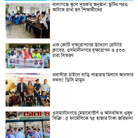
বালাগঞ্জে স্কুলে দুপ্রক’র অনুষ্ঠান: ছুটির পরও
আটকে রাখা হল শিক্ষার্থীদের
এক কোটি বৃক্ষরোপণের উদ্যোগ রোটারি
ক্লাবের, ওসমানীনগরে বৃক্ষরোপন ও ৫০০
চারা বিতরণ
প্রবাসীরা চাইলে বাড়ি পাহারায় মিলবে আনসার
সদস্য: ডিসি মামুন
ওসমানীনগরে মেয়াদোত্তীর্ণ ও অনিবন্ধিত ওষুধ
বিক্রি : ৫ ফার্মেসিকে ৭৫ হাজার টাকা জরিমানা